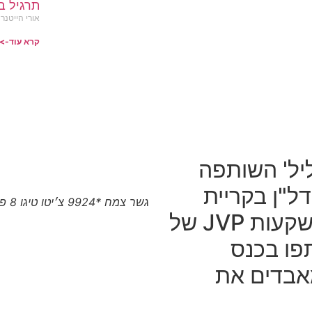
תרגיל ב
אורי הייטנר
קרא עוד->
יל' השותפה
ל"ן בקריית
גשר צמח *9924 צ׳יטו טיגו 8 פרו המותג הסיני הגיע לצפון
שמונה והגליל, עם קרן ההשקעות JVP של
פו בכנס
אבדים את