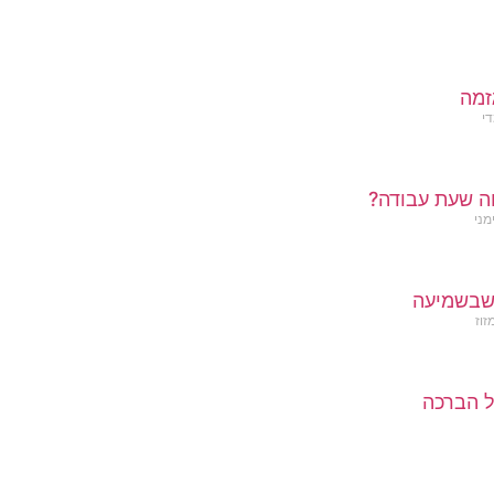
זמה
די
ה שעת עבודה?
מני
שבשמיעה
זוז
 הברכה