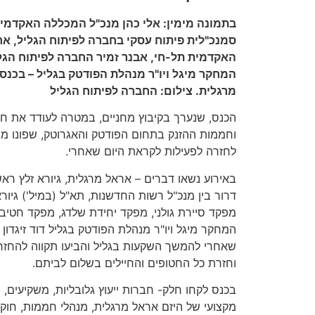
בתמונה מימין: אלי כהן מנכ"ל המכללה האקדמית
סמנכ"לית פיתוח עסקי בחברה לפיתוח הגליל, אר
האקדמית תל-חי, אבנר זמיר החברה לפיתוח הגליל,
המחקר מיגל ויו"ר מנהלת הפודטק בגליל – בכנ
מרגלית. צילום: החברה לפיתוח הגליל
הכנס, שנערך בקיבוץ מחניים, במטרה לעודד את ח
וחממות ההזנק בתחום הפודטק והאגרוטק, שפונו מ
לחזרה לפעילות לקראת היום שאחרי.
באירוע נשאו דברים – אראל מרגלית, גיורא זלץ ראש 
דרור בין מנכ"ל רשות החדשנות, תא"ל (במיל') גיו
מפקד סיירת גולני, מפקד יחידת שלדג, מפקד חטיבת 
המחקר מיגל ויו"ר מנהלת הפודטק בגליל דוד זיגדון ו
שאחרי להמשך השקעות בגליל והביעו תקווה להחזרת
וחזרת כל החטופים והחיילים בשלום לביתם.
בכנס לקחו חלק- חברות ייעוץ גלובליות, משקיעים, 
מקצועי של היזם אראל מרגלית, מנהלי חממות, חו