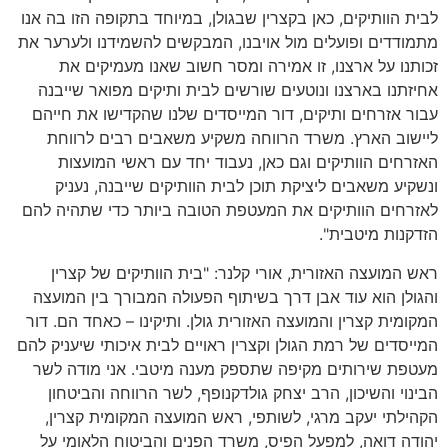
לבית הוותיקים, כאן בקצרין שבגולן, במיוחד בתקופה הזו בה אנו
מתמודדים ופועלים מול אויבנו, המבקשים להשמידנו ולערער את
זכותנו על ארצנו, זו אמירה ומסר חשוב שאנו מעמיקים את
אחיזתנו בארצנו ונוטעים שורשים לבית ותיקים מפואר שייבנה
עבור אזרחים ותיקים, דור המייסדים שלנו שהקדישו את חייהם
ליישוב הארץ. משרד הרווחה משקיע משאבים רבים לרווחת
האזרחים הוותיקים וגם כאן, נעבוד יחד עם ראשי המועצות
ונשקיע משאבים ליציקת תוכן לבית הוותיקים שייבנה, נעניק
לאזרחים הוותיקים את המעטפת הטובה ביותר כדי שתהיה להם
הזדקנות מיטבית".
ראש המועצה האזורית, אורי קלנר: "בית הוותיקים של קצרין
והגולן הוא עוד אבן דרך בשיתוף הפעולה המבורך בין המועצה
המקומית קצרין והמועצה האזורית גולן. ותיקינו – כאחד הם. דור
המייסדים של רמת הגולן וקצרין ראויים לבית איכותי שיעניק להם
מעטפת שירותים מקיפה שתספק מענה מיטבי. אני מודה לשר
הבינוי והשיכון, הרב יצחק גולדקנופף, לשר הרווחה והביטחון
הקהילתי יעקב מרגי, לשותפי, ראש המועצה המקומית קצרין,
יהודה דואה, למפעל הפיס, משרד הפנים והביטוח הלאומי על