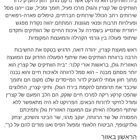
בית הוותיקים הוא פרויקט אשר נרקם מתוך חזון להעניק לדור
הוותיקים של קצרין והגולן מרכז פעיל, תומך ומכיל, שבו ייהנו מסל
שירותים רחב הכולל שירותים חברתיים, טיפולים פארה-רפואיים
ופעילויות תרבות ופנאי מגוונות. המתחם יהווה נקודת מפגש
ייחודית שתסייע בשמירה על איכות החיים של הוותיקים ותקדם
שיתופי פעולה בין גורמי הקהילה והמועצות המקומיות.
ראש מועצת קצרין, יהודה דואה, הדגיש בטקס את החשיבות
הרבה ברווחת הוותיקים ואת שיתוף הפעולה ההדוק עם המועצה
האזורית גולן, בראשות אורי קלנר: "בית הוותיקים של קצרין הוא
יותר מסתם מבנה – הוא סמל לרווחה ולאיכות חיים והוא נבנה
מתוך חזון אמתי להעניק לדור המייסדים שלנו מקום חם ותומך
שיכבד את תרומתם להקמת בירת הגולן. ותיקי קצרין, החלוצים
שהפכו קרקע ריקה למרכז חיים שוקק, הם הלב הפועם של קצרין
ומודל לחיקוי לדורות הבאים. הפרויקט לא היה מתאפשר ללא
שיתוף הפעולה האיתן עם המועצה האזורית גולן ותמיכתם
המסורה של שר הרווחה, יעקב מרגי, שר הבינוי והשיכון, יצחק
גולדקנופף, הביטוח הלאומי ומפעל הפיס ואנו מודים להם על כך".
הראשון באזור