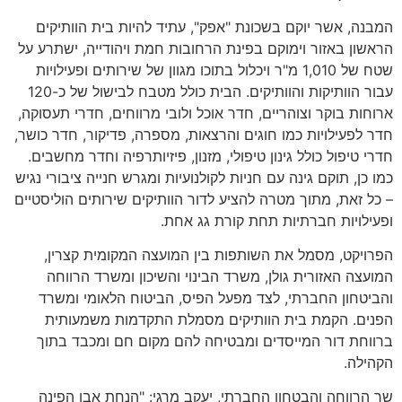
המבנה, אשר יוקם בשכונת "אפק", עתיד להיות בית הוותיקים
הראשון באזור וימוקם בפינת הרחובות חמת ויהודייה, ישתרע על
שטח של 1,010 מ"ר ויכלול בתוכו מגוון של שירותים ופעילויות
עבור הוותיקות והוותיקים. הבית כולל מטבח לבישול של כ-120
ארוחות בוקר וצוהריים, חדר אוכל ולובי מרווחים, חדרי תעסוקה,
חדר לפעילויות כמו חוגים והרצאות, מספרה, פדיקור, חדר כושר,
חדרי טיפול כולל גינון טיפולי, מזנון, פיזיותרפיה וחדר מחשבים.
כמו כן, תוקם גינה עם חניות לקולנועיות ומגרש חנייה ציבורי נגיש
– כל זאת, מתוך מטרה להציע לדור הוותיקים שירותים הוליסטיים
ופעילויות חברתיות תחת קורת גג אחת.
הפרויקט, מסמל את השותפות בין המועצה המקומית קצרין,
המועצה האזורית גולן, משרד הבינוי והשיכון ומשרד הרווחה
והביטחון החברתי, לצד מפעל הפיס, הביטוח הלאומי ומשרד
הפנים. הקמת בית הוותיקים מסמלת התקדמות משמעותית
ברווחת דור המייסדים ומבטיחה להם מקום חם ומכבד בתוך
הקהילה.
שר הרווחה והבטחון החברתי, יעקב מרגי: "הנחת אבן הפינה