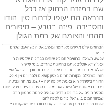
שם במזרח הרחוק אז ככל
הנראה הם יעופו לדרום סין, הודו
והסביבה. פינה בטבע – סיפורים
מהחי והצומח של רמת הגולן
הברווזים שלנו מגיעים מאירופה ומערב אסיה כשהאגם שלהם
קופא.
עכשיו, תשאלו, ברווזים? הם לא שוחים בבריכות של פינות חי
וכאלו? לא אוכלים אותם בחתונות צהריים, בימי שישי?
אז לא. אנחנו כמובן מדברים על ברווזי בר והחורף בישראל הוא
הזמן בשבילם. מקורות המים בצפון קופאים ולברווזים אין אוכל.
החורף בישראל הוא באמת תקופה יפה – גשם, צמיחה ונביטה,
פרחים ראשונים של השנה ואת מקורות המים צובעים בצבעוניותם
מספר מינים של ברווזים נודדים שבאים ליהנות מהמזון הרב
שמקווי המים בישראל יכולים לספק להם.
אנחנו מכירים כמובן את הברכיה, אֵם ברווז הבית, שמקננת כאן