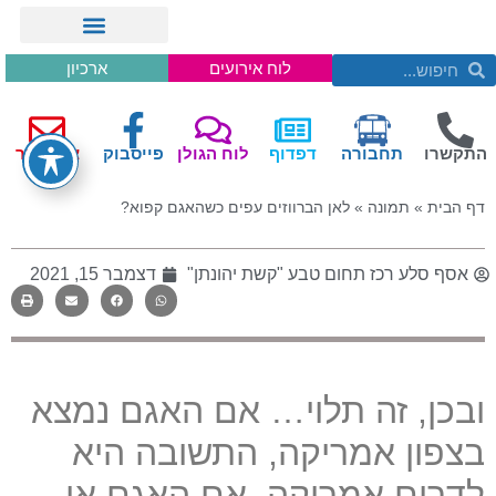
לוח אירועים
ארכיון
התקשרו
תחבורה
דפדוף
לוח הגולן
פייסבוק
צור קשר
דף הבית
»
תמונה
»
לאן הברווזים עפים כשהאגם קפוא?
אסף סלע רכז תחום טבע "קשת יהונתן"
דצמבר 15, 2021
ובכן, זה תלוי… אם האגם נמצא
בצפון אמריקה, התשובה היא
לדרום אמריקה. אם האגם אי