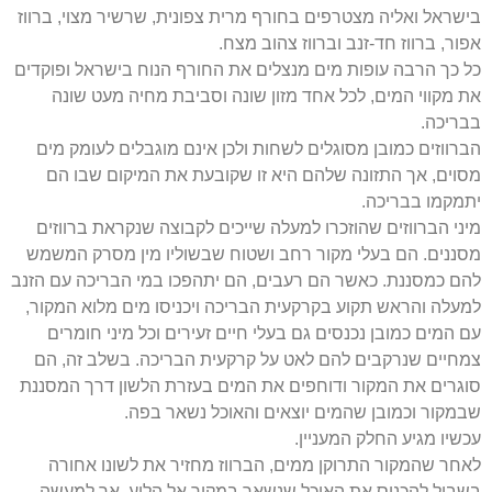
בישראל ואליה מצטרפים בחורף מרית צפונית, שרשיר מצוי, ברווז
אפור, ברווז חד-זנב וברווז צהוב מצח.
כל כך הרבה עופות מים מנצלים את החורף הנוח בישראל ופוקדים
את מקווי המים, לכל אחד מזון שונה וסביבת מחיה מעט שונה
בבריכה.
הברווזים כמובן מסוגלים לשחות ולכן אינם מוגבלים לעומק מים
מסוים, אך התזונה שלהם היא זו שקובעת את המיקום שבו הם
יתמקמו בבריכה.
מיני הברווזים שהוזכרו למעלה שייכים לקבוצה שנקראת ברווזים
מסננים. הם בעלי מקור רחב ושטוח שבשוליו מין מסרק המשמש
להם כמסננת. כאשר הם רעבים, הם יתהפכו במי הבריכה עם הזנב
למעלה והראש תקוע בקרקעית הבריכה ויכניסו מים מלוא המקור,
עם המים כמובן נכנסים גם בעלי חיים זעירים וכל מיני חומרים
צמחיים שנרקבים להם לאט על קרקעית הבריכה. בשלב זה, הם
סוגרים את המקור ודוחפים את המים בעזרת הלשון דרך המסננת
שבמקור וכמובן שהמים יוצאים והאוכל נשאר בפה.
עכשיו מגיע החלק המעניין.
לאחר שהמקור התרוקן ממים, הברווז מחזיר את לשונו אחורה
בשביל להכניס את האוכל שנשאר במקור אל הלוע, אך למעשה