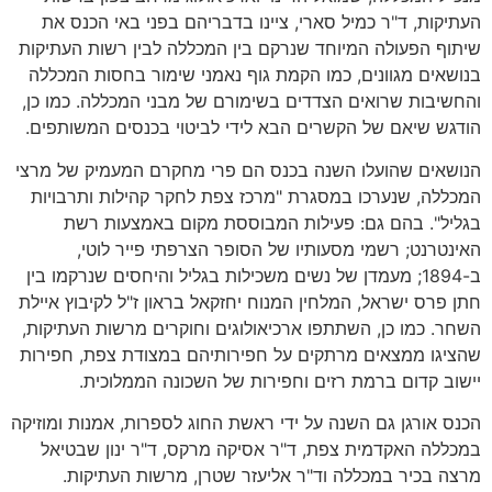
העתיקות, ד"ר כמיל סארי, ציינו בדבריהם בפני באי הכנס את
שיתוף הפעולה המיוחד שנרקם בין המכללה לבין רשות העתיקות
בנושאים מגוונים, כמו הקמת גוף נאמני שימור בחסות המכללה
והחשיבות שרואים הצדדים בשימורם של מבני המכללה. כמו כן,
הודגש שיאם של הקשרים הבא לידי לביטוי בכנסים המשותפים.
הנושאים שהועלו השנה בכנס הם פרי מחקרם המעמיק של מרצי
המכללה, שנערכו במסגרת "מרכז צפת לחקר קהילות ותרבויות
בגליל". בהם גם: פעילות המבוססת מקום באמצעות רשת
האינטרנט; רשמי מסעותיו של הסופר הצרפתי פייר לוטי,
ב-1894; מעמדן של נשים משכילות בגליל והיחסים שנרקמו בין
חתן פרס ישראל, המלחין המנוח יחזקאל בראון ז"ל לקיבוץ איילת
השחר. כמו כן, השתתפו ארכיאולוגים וחוקרים מרשות העתיקות,
שהציגו ממצאים מרתקים על חפירותיהם במצודת צפת, חפירות
יישוב קדום ברמת רזים וחפירות של השכונה הממלוכית.
הכנס אורגן גם השנה על ידי ראשת החוג לספרות, אמנות ומוזיקה
במכללה האקדמית צפת, ד"ר אסיקה מרקס, ד"ר ינון שבטיאל
מרצה בכיר במכללה וד"ר אליעזר שטרן, מרשות העתיקות.