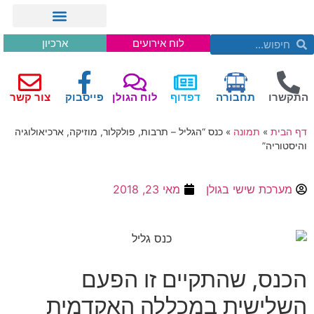
לוח אירועים
ארכיון
התקשרו
תחבורה
דפדוף
לוח הגולן
פייסבוק
צור קשר
דף הבית
»
תמונה
»
כנס “הגליל – תרבות, פולקלור, מוזיקה, ארכיאולוגיה
והיסטוריה”
מערכת שישי בגולן
מאי 23, 2018
הכנס, שהתקיים זו הפעם
השלישית במכללה האקדמית