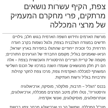
צפת, הקיף עשרות נושאים
מרתקים, פרי מחקרם המעמיק
של מרצי המכללה
מורשת הארמים וחידוש השפה הארמית בגוש חלב; גילויים
חדשים במצודה הצלבנית בצפת; גלגול נשמות בקרב העדה
הדרוזית; כלי זכוכית ייחודיים שהתגלו בחפירות בארץ ישראל;
הניאו-שאמניזם בגליל; מקומם החברתי של הגרעינים התורניים;
מקומה של קריית הציירים ההיסטורית והעכשווית בצפת – אלה
הם רק חלק מהנושאים שעמדו השנה במרכזו של הכנס השלישי
המשותף למכללה האקדמית צפת, מרכז צפת לחקר קהילות
ותרבויות בגליל ורשות העתיקות.
בכנס "הגליל – תרבות, פולקלור, מוסיקה, ארכיאולוגיה
והיסטוריה", נטלו חלק מיטב המרצים ממכללה, ארכיאולוגים,
אנתרופולוגים, מוסיקולוגים, ואנשי אקדמיה.
מנכ"ל המכללה, שמואל הר נוי וארכיאולוג מרחב צפון ברשות