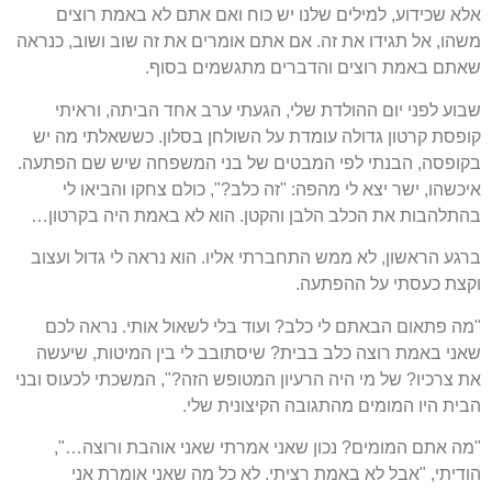
אלא שכידוע, למילים שלנו יש כוח ואם אתם לא באמת רוצים
משהו, אל תגידו את זה. אם אתם אומרים את זה שוב ושוב, כנראה
שאתם באמת רוצים והדברים מתגשמים בסוף.
שבוע לפני יום ההולדת שלי, הגעתי ערב אחד הביתה, וראיתי
קופסת קרטון גדולה עומדת על השולחן בסלון. כששאלתי מה יש
בקופסה, הבנתי לפי המבטים של בני המשפחה שיש שם הפתעה.
איכשהו, ישר יצא לי מהפה: "זה כלב?", כולם צחקו והביאו לי
בהתלהבות את הכלב הלבן והקטן. הוא לא באמת היה בקרטון…
ברגע הראשון, לא ממש התחברתי אליו. הוא נראה לי גדול ועצוב
וקצת כעסתי על ההפתעה.
"מה פתאום הבאתם לי כלב? ועוד בלי לשאול אותי. נראה לכם
שאני באמת רוצה כלב בבית? שיסתובב לי בין המיטות, שיעשה
את צרכיו? של מי היה הרעיון המטופש הזה?", המשכתי לכעוס ובני
הבית היו המומים מהתגובה הקיצונית שלי.
"מה אתם המומים? נכון שאני אמרתי שאני אוהבת ורוצה…",
הודיתי, "אבל לא באמת רציתי. לא כל מה שאני אומרת אני