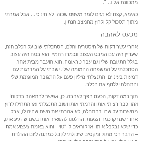
מתכוונת אליו…".
כאימא, קצת לא נעים לומר משפט שכזה, לא חינוכי… אבל אמרתי
מתוך תסכול קל ולחץ מהמצב הנתון.
מכעס לאהבה
אחרי עשר דקות של היסטריה והלם, הסתכלתי שוב על הכלב הזה,
שעדיין היה עם המבט העצוב ונכמרו רחמיי. הוא בטח היה עצוב
בגלל התגובה שלי וגם עבר טראומה. הוא הועבר מבית אחר.
הסתכלתי על המשפחה ההמומה שלי. ישבתי על המדרגות עם
דמעות בעיניים. התנצלתי מיליון פעם על התגובה המוגזמת שלי
והתחלתי ללטף את הכלב.
תוך כמה דקות, הכעס הפך לאהבה. כן, אפשר להתאהב בדקות!
וזהו. כבר רציתי אותו והרמתי אותו ושוב התנצלתי ואז התחילו לרוץ
מחשבות על שם. בהתחלה, לא אהבתי את השם שהיה לו, אבל
אחרי שנזרקו כמה הצעות, החלטנו להשאיר אותו בשם שהגיע אתו,
כדי שלא נבלבל אותו. אז קוראים לו "טוי", והוא באמת צעצוע אמתי
– הדבר הכי מתוק ומקסים שיכולתי לקבל כמתנה ליום ההולדת