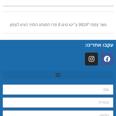
גשר צמח *9924 צ׳יטו טיגו 8 פרו המותג הסיני הגיע לצפון
עקבו אחרינו: