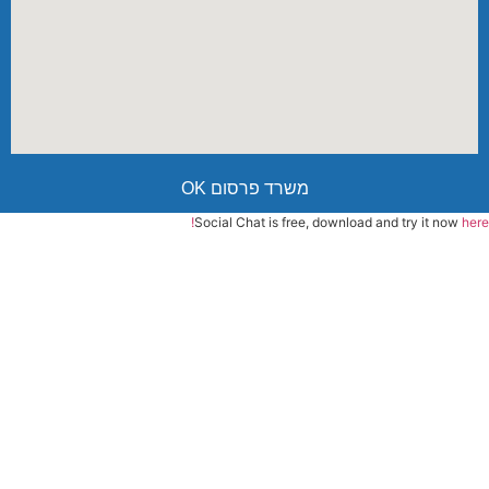
משרד פרסום OK
Social Chat is free, download and try it now
here!