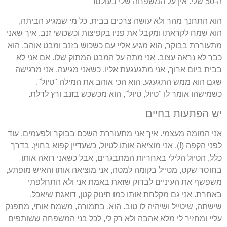
ה-50 שלי. אין על המשפחה שלי בעולם!
הוא התחנך מהר ולא עושה צרכים בבית. כל מי שמגיע הביתה,
הוא שמח לקראתו ומקבל את פניו בקפיצות וכשכושי זנב. איך שאני
מתעוררת בבוקר, הוא מגיע אליי עם כשכוש בזנב ומבט אוהב. הוא
כבר לא נראה עצוב. אני מתה על המבט המתוק שלו. אם אני לא
בבית ביום ארוך, אני מתגעגעת אליו. כשאני מגיעה, אני מרגישה
שגם הוא ממש התגעגע. הוא הכי אוהב את המילה "טיול".
כשמישהו אומר לו "טיול, טיול", הוא מכשכש בזנב ורץ לדלת.
יש הפתעות בחיים
אני המומה מעצמי. איך אני מתעוררת השכם בבוקר ולפעמים, עוד
לפני הקפה (!), אני מוציאה אותו לטיול, כשעדיין קפוא בחוץ. בדרך
כלל, הטיול הלילי באחריות המתבגרים, אבל כשאני רואה אותו
בחוסר שקט, מטייל בקומה למטה, אני מוציאה אותו והאיש מופתע,
משפשף את העיניים לבדוק שזאת באמת אני ולא התחלפתי
באחרת. אני גם מקלחת אותו כמו תינוק קטן, דואגת שיאכל,
שישתה, שיטייל ושיהיה לו טוב. הוא, בתמורה, משמח אותי, מתפנק
עליי ומחזיר לי מלא אהבה ולא רק לי, לכל בני המשפחה ששותפים