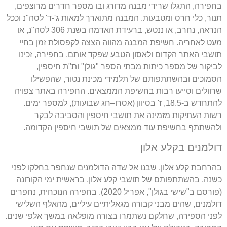
בחפירה
,
התגלו שרידי מבנה מדורג ובו מספר חדרים מרוצפים
,
תנור
,
כלי חרס ומטבעות
.
המבנה מתוארך למאות ג
'-
ד
'
לסה
"
נ וככל
הנראה
,
נחרב
,
או ננטש
,
ברעידת האדמה בשנת
306
לסה
"
נ
,
או
מעט לאחריה
.
חשיפת המבנה מהווה הצצה לקפסולת זמן בחיי
תושבי האתר הקדום ולאסון הטבע שפקד אותם
.
בחפירה
,
זכינו
לביקור של מספר כיתות מבתי הספר
"
גולן
"
ות
"
ת חיספין
,
הסמוכים ובהשתתפותם של תלמידי מכינת נטור
,
שהפשילו
שרוולים וסייעו רבות בחשיפת הממצאים
.
החפירה באתר צפויה
להתחדש ב
-18.5,
ז
'
בסיוון
(
אסרו
–
חג שבועות
),
למספר ימים
.
רשות העתיקות מזמינה את תושבי חיספין והסביבה לבקר
ולהשתתף בחשיפת עוד ממצאים של תושבי חיספין הקדומה
.
דולמנים בקלע אלון
בהרחבת קלע אלון
,
שבנו אל שדה הדולמנים שנחפר בחלקו לפני
כשנה
,
בהשתתפותם של תושבי קלע אלון
,
בראשית ימי הקורונה
(
פורסם ב
"
שישי בגולן
",
אפריל
2020).
בחפירה הנוכחית
,
נחפרים
דולמנים
,
שהים מבני קבורה מגאליתיים עיליים
,
מהאלף השלישי
לפני הספירה
,
שחלקם נשתמרו בצורה מופלאה במשך אלפי שנים
.