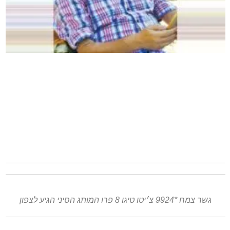
גשר צמח *9924 צ׳יטו טיגו 8 פרו המותג הסיני הגיע לצפון