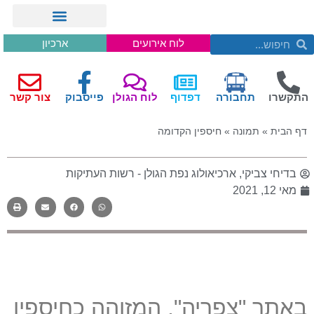
לוח אירועים
ארכיון
התקשרו
תחבורה
דפדוף
לוח הגולן
פייסבוק
צור קשר
דף הבית
»
תמונה
»
חיספין הקדומה
בדיחי צביקי, ארכיאולוג נפת הגולן - רשות העתיקות
מאי 12, 2021
באתר
"
צפריה
",
המזוהה כחיספין