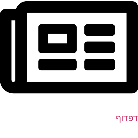
דפדוף