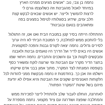
נחמה בן צבי, נוב: "אנשים מגיעים ממרכז הארץ
במיוחד לאכול מהגבינות וזה כשלעצמו גורם לי
לרצות להמשיך ולייצר. יש אנשים שבאים לבקש קצת
חלב עזים, שידוע בסגולותיו לטיפול בפצעים בפה
ומתאהבים בטעם ובגבינות"
ההתחלה הייתה בסיר קטן במטבח הבית ואט אט, זה התגלגל
בלי להתכוון ממש למחלבה, כי המטבח הביתי לא היה ערוך
לסירים גדולים. נחמה יצאה לקורס גבנות והפכה למקצועית.
אנשים היו באים לדיר ועל הדרך היו טועמים גבינות ולאבנה
ומבקשים לקנות וכך גם והשכנים והחברים. נחמה ויוחאי שמו
בחצר הדיר מקרר עם הגבינות ומי שרוצה לוקח ומשאיר כסף
בקופסה המונחת לצד המקרר, מתוך אמון בבני אדם שייקחו
וישלמו וזה אכן כך. בהזדמנות זו נחמה מבקשת ממני להודות לכל
הלקוחות האנונימיים שקונים את הגבינות והיא אפילו לא יודעת
מיהם בשל שיטת "המקרר הפתוח".
לאחרונה, הוחלט לעבור שלב ולהתחיל לייצר למכירות ממש
והמחלבה שופצה ושודרגה עם ציוד מקצועי. נחמה מספרת על