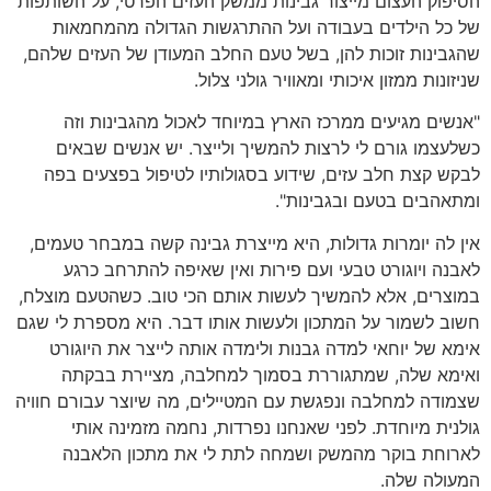
הסיפוק העצום מייצור גבינות ממשק העזים הפרטי, על השותפות
של כל הילדים בעבודה ועל ההתרגשות הגדולה מהמחמאות
שהגבינות זוכות להן, בשל טעם החלב המעודן של העזים שלהם,
שניזונות ממזון איכותי ומאוויר גולני צלול.
"אנשים מגיעים ממרכז הארץ במיוחד לאכול מהגבינות וזה
כשלעצמו גורם לי לרצות להמשיך ולייצר. יש אנשים שבאים
לבקש קצת חלב עזים, שידוע בסגולותיו לטיפול בפצעים בפה
ומתאהבים בטעם ובגבינות".
אין לה יומרות גדולות, היא מייצרת גבינה קשה במבחר טעמים,
לאבנה ויוגורט טבעי ועם פירות ואין שאיפה להתרחב כרגע
במוצרים, אלא להמשיך לעשות אותם הכי טוב. כשהטעם מוצלח,
חשוב לשמור על המתכון ולעשות אותו דבר. היא מספרת לי שגם
אימא של יוחאי למדה גבנות ולימדה אותה לייצר את היוגורט
ואימא שלה, שמתגוררת בסמוך למחלבה, מציירת בבקתה
שצמודה למחלבה ונפגשת עם המטיילים, מה שיוצר עבורם חוויה
גולנית מיוחדת. לפני שאנחנו נפרדות, נחמה מזמינה אותי
לארוחת בוקר מהמשק ושמחה לתת לי את מתכון הלאבנה
המעולה שלה.