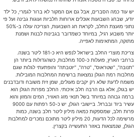
יש עוד כמה הסברים, אבל גם אם המקור לא ברור לגמרי, כל ילד
יודע, שבחג השבועות אוכלים ארוחות חלביות ועוגות גבינה ועל פי
נתוני מועצת החלב, לקראת חג השבועות, הצריכה עולה ב-50%
יותר משבוע רגיל, במיוחד כשמדובר בגבינות לבנות ושמנת
מתוקה, המתאימות לאפייה.
צריכת מוצרי החלב בישראל לנפש היא כ-181 ליטר בשנה.
ברחבי הארץ, פועלות כ-100 מחלבות, כשהגדולות ביותר הן
"תנובה", "שטראוס", "טרה", "יוטבתה" והופתעתי לגלות שגם
מחלבות רמת הגולן נמצאות ברשימת המחלבות המובילות.
משמח לדעת שלא רק יקבים מעולים, שמן זית משובח ודובדבנים
יש בגולן, אלא גם הרבה חלב איכותי. החלב מפרות הגולן הוא
ברמה גבוהה במיוחד בשל תנאי מזג האוויר, המים והמזון והוא
עשיר ביוד ובברזל. ביישובי הגולן, יש כ-50 רפתות עם 9000
פרות חלב, שמספקות כמאה מיליון ליטר חלב בשנה, כמות
מרשימה לכל הדעות, 20 מיליון ליטר מתוכם נמכרים למחלבות
הגולן, שנמצאות באזור התעשייה בקצרין.