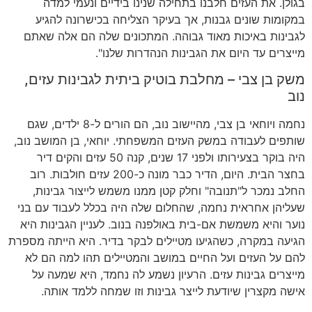
בגולן. את העזים חלבנו בתחילה שנינו בידיים ונעמי למדה
במקומות שונים גבנות, אך בעיקר הצליחה בכישרונה להגיע
לגבינות באיכות מאוד גבוהה. המתכונים שלה הם אלה שאתם
מייצרים עד היום את הגבינות הנהדרות שלנו".
משק בן צבי – מחלבת בוטיק ביתית לגבינות עזים,
נוב
נחמה ויוחאי בן צבי, מהיישוב נוב, הם הורים ל-8 ילדים, שגם
שותפים לעבודה במשק העזים המשפחתי. יוחאי, בן המושב נוב,
היה בוקר בצעירותו ולפני 17 שנים, קנה 50 עזים והקים דיר
בחצר הבית. היום, הדיר כבר מונה כ-200 עזים חולבות. רוב
החלב נמכר ל"תנובה" וחלק קטן ממנו משמש לייצור גבינות,
שעליהן אחראית נחמה, שהחלום שלה היה בכלל לעבוד עם בני
נוער והיא משמשת אם-בית באולפנה בנוב. לעניין הגבינות היא
הגיעה במקרה, כשהגיעו מטיילים לבקר בדיר. היא הייתה מספרת
להם על העזים ועל החיים במושב והמטיילים תהו למה הם לא
מייצרים גבינות עזים. הרעיון נשמע לה נחמד, היא שמעה על
אישה מקצרין שיודעת לייצר גבינות וזו שמחה ללמד אותה.