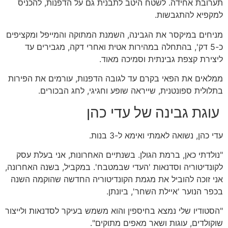
תערובת אחידה. לשטח היטב לתבנית גם על הדפנות, להכניס
למקפיא להתגבשות.
מניחים במיקסר את הגבינה, השמנת המתוקה והמייפל ומקציפים
כ-5 דק', בהתחלה במהירות אטית ואחרי דקה, מגבירים עד
ליצירת קצפת גבינתית וסמיכה מאוד.
ממלאים את הפאי בקרם עד לגובה הדפנות, עורמים את הפירות
בתלולית ספונטנית, שייראה שופע וחגיגי, לחג הבכורים.
עוגת גבינה של עדי כהן
עדי כהן, נשואה לאמתי ואימא ל-3 בנות.
"נולדתי כאן, ברמת הגולן. בשנתיים האחרונות, אני בעלת עסק
לקונדיטוריה וסדנאות 'העדי שבמטבח'. במקביל, בשנה האחרונה,
אני זוכה להוביל את מגמת הקונדיטוריה החדשה שהוקמה השנה
בכפר הנוער 'איילת השחר', ביונתן.
"הסטודיו שלי נמצא בחיספין והוא משמש בעיקר לסדנאות ולייצור
שוקולדים, עוגות ושאר מאפים מתוקים".