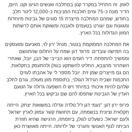
לאוזן. זה התחיל במקרר קטן במחלבה ואנשים הגיעו וקנו. היום,
הדיר מונה כ-75 עזים חולבות המניבות כ-12,000 ליטר חלב
בחודש, שמהם המחלבה מייצרת 15 סוגים של גבינות מיוחדות
ומגוונות וגם יוגורט בטעמים ולאבנה ומשווקת אותם לרשתות
המזון הגדולות בכל הארץ.
את המחלבה הממוקמת בנטור, מנהל ירון לוי, מאניעם ומועסקים
בה חמישה עובדים. פרופ' דגן שמח על החלום שהתגשם
וממשיך להתפתח. דיר העזים הוא הבייבי של הבן, יובל, שאחרי
השחרור מהצבא, החליט להשתקע בגולן ולהתעסק בחקלאות.
הם גם מייצרים שמן זית. יובל מספר לי על אהבתו לעזים
החכמות ושבית הגידול הגולני, בתוספת מזון מעולה, גורם לחלב
שלהם להיות איכותי במיוחד ויש לו השפעה גדולה על הטעם
העדין של הגבינות שתפסו להם שם וביקוש בכל הארץ.
פרופ ירון דגן: "נעמי דגן ז"ל נולדה וגדלה במשואות יצחק. הייתה
חקלאית וציונית בנשמתה, עם תחושת קשר עמוק לארץ ישראל
ולעם ישראל. כשעלינו לגולן, ביוזמתה, הרגישה שהיא חוזרת
הביתה לנוף האנושי והערכי של ילדותה. הייתה מאושרת כאן