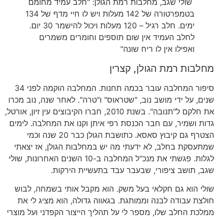
שולי שגב, מחלבות רמת הגולן: "חלב עמיד מחומם
בטמפרטורה של 142 מעלות ויש לו חיי מדף של 134
ימים. חלב רגיל – 120 מעלות ויכול להישמר 30 יום.
לחלב העמיד אין שום תוספים וחומרים משמרים
ואפילו אין לו ריח שונה"
מחלבות רמת הגולן, קצרין
סיפור המחלבה עובר בכמה תחנות. המחלבה הוקמה לפני 34
שנים, על ידי מושב נוב, "שטראוס" ו"טרה". לאחר שנה, נוב מכרו
את חלקם ל"תנובה". בשנת 2010, חברו הקיבוצים עין זיון, אורטל,
גדות ושמיר, עם חבר הכנסת רפי איתן וקנו את המחלבה. לימים
הצטרף גם קיבוץ סאסא. כתושבת הגולן כבר 20 שנה וכמי
שמתעסקת בחלב, לא ידעתי מה יש במחלבות הגולן, אז יצאתי
לגלות. פגשתי את מנכ"ל המחלבה ב-10 השנים האחרונות, שולי
שגב, תושב ציפורי, שבעבר עבד בתעשיית הירקות.
שולי הוא גם חקלאי בעל משק. הוא מקבל אותי בשמחה, לבוש
חולצת עבודה לבנה וממותגת. בגאווה גדולה, הוא מציג לי את
ממלכת החלב שלו, מספר לי על תהליך הייצור הקפדני ועל מוצרי