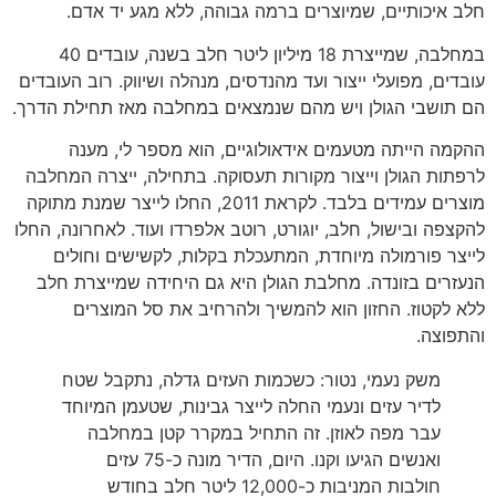
חלב איכותיים, שמיוצרים ברמה גבוהה, ללא מגע יד אדם.
במחלבה, שמייצרת 18 מיליון ליטר חלב בשנה, עובדים 40
עובדים, מפועלי ייצור ועד מהנדסים, מנהלה ושיווק. רוב העובדים
הם תושבי הגולן ויש מהם שנמצאים במחלבה מאז תחילת הדרך.
ההקמה הייתה מטעמים אידאולוגיים, הוא מספר לי, מענה
לרפתות הגולן וייצור מקורות תעסוקה. בתחילה, ייצרה המחלבה
מוצרים עמידים בלבד. לקראת 2011, החלו לייצר שמנת מתוקה
להקצפה ובישול, חלב, יוגורט, רוטב אלפרדו ועוד. לאחרונה, החלו
לייצר פורמולה מיוחדת, המתעכלת בקלות, לקשישים וחולים
הנעזרים בזונדה. מחלבת הגולן היא גם היחידה שמייצרת חלב
ללא לקטוז. החזון הוא להמשיך ולהרחיב את סל המוצרים
והתפוצה.
משק נעמי, נטור: כשכמות העזים גדלה, נתקבל שטח
לדיר עזים ונעמי החלה לייצר גבינות, שטעמן המיוחד
עבר מפה לאוזן. זה התחיל במקרר קטן במחלבה
ואנשים הגיעו וקנו. היום, הדיר מונה כ-75 עזים
חולבות המניבות כ-12,000 ליטר חלב בחודש