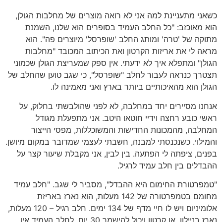
כשאני מתעניינת למה אני לא רואה מוצרים של מחלבות הגולן,
הוא מאוכזב: "כל החלב העמיד בסופרים הוא שלנו, השמנת
מתוקה של 'טרה' ומותג החלב 'שופרסל' מיוצרים פה". הוא
מראה לי את אריזות הקרטון ואת הכיתוב המכובד "מחלבות
הגולן" ומתפלא איך לא ידעתי. אין ספק שמעריצת הגולן שכמוני
תצטרך כנראה לעבור לחלב "שופרסל", כי שגב טוען שהחלב של
הגולן הוא מהאיכותיים ביותר בארץ ואני מאמינה לו.
אנחנו מסיירים יחד במחלבה, לא לפני שהולבשתי בחלוק, על
ראשי כובע רחצה וידיי חוטאו היטב. אני מתפעלת מגודל
המחלבה, מהמכונות החדישות והמשוכללות, מפסי הייצור
והמילוי. כשנכנסתי למבנה, חשבתי לעצמי שמדובר במקום מיושן.
בפנים, ציפתה לי הפתעה. בין לבין, אני מקבלת שיעור קצר על
ההבדלים בין חלב עמיד לרגיל.
"טמפרטורת החימום היא ההבדל", מסביר לי שגב. "חלב עמיד
מחומם בטמפרטורה של 142 מעלות, הוא נארז באריזת
אלומיניום ויש לו חיי מדף של 134 ימים. חלב רגיל – 120 מעלות,
נארז בניילון, או קרטון ויכול להישמר 30 יום. לחלב העמיד אין