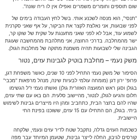
שום תוספים וחומרים משמרים ואפילו אין לו ריח שונה".
"תנסי", הוא מנסה לשכנע אותי. בשל לחץ העבודה בימים של
לפני שבועות, אני נאלצת לקצר את הביקור, על אף שאני סקרנית
לשמוע עוד, אבל לא לפני שאני מתענגת על שקית של שוקו קר,
ישר מהמחלבה. בדרכי החוצה, אני מתלהבת מהמחשבה שעוגת
הגבינה שלי לשבועות תהיה משמנת מתוקה של מחלבות הגולן.
משק נעמי – מחלבת בוטיק לגבינות עזים, נטור
הסיפור של משק נעמי התחיל לפני 10 שנים, כאשר משפחת דגן,
פרופ' ירון דגן (מומחה עולמי לבעיות שינה, מנהל מרפאות "מכבי"
בגולן וסגן ראש המועצה האזורית גולן) ואשתו נעמי ז"ל הגשימו
חלום והגיעו לגולן, לנטור, מהיישוב סלעית. הם באו עם שתי עזים,
שהיו להם בחצר הבית, כתחביב ומהן היו מייצרים גבינות לשימוש
ביתי. בגולן, הם התחילו עם 15 עזים, ששוכנו בפינת החי
היישובית.
כשכמות העזים גדלה, נתקבל שטח לדיר עזים ונעמי, שלקחה
קורסים לגיבון, החלה לייצר גבינות, שטעמן המיוחד עבר מפה