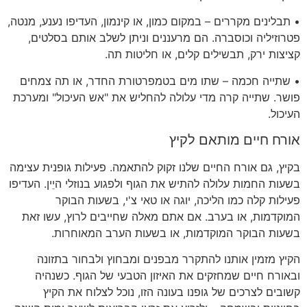
• תבלינים מקררים – במקום כמון, או קינמון, העדיפו נענע, מנטה,
פטרוזיליה וכוסברה. הם מרעננים וניתן לשלב אותם בסלטים,
קציצות ירק, תבשילים קלים, או חליטות תה.
• שתייה חכמה – שתו מים בטמפרטורת החדר, או תה צמחים
פושר. שתייה קרה מדי עלולה להחליש את "אש העיכול" ומערכת
העיכול.
אורח חיים מותאם לקיץ
בקיץ, גם אורח החיים שלנו זקוק להתאמה. פעילות גופנית עצימה
בשעות החמות עלולה להתיש את הגוף ולפגוע בנוזלי היֵין. העדיפו
פעילות קלה כמו הליכה, יוגה או טאי צ'י, בשעות הבוקר
המוקדמות, או בערב. אם אתם מאלה שחייבים לרוץ, עשו זאת
בשעות הבוקר המוקדמות, או בשעות הערב המאוחרות.
הקיץ מזמין אותנו להתקרר מבפנים ומבחוץ ולבחור בתזונה
ובאורח חיים שמחזקים את האיזון הטבעי של הגוף. כשנהיה
קשובים לצרכים של גופנו בעונה הזו, נוכל לצלוח את הקיץ