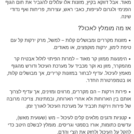
מאוד. אבל דווקא בקיץ, מזונות אלו עלולים להגביר את חום הגוף
הפנימי ולגרום לעייפות, כאבי ראש, עצירות, פריחות ואף נדודי
שינה.
אז מה מומלץ לאכול?
• מזונות מקררים ומבושלים קלות – למשל, מרק ירקות קל עם
טיפת לימון, ירקות מוקפצים, או מאודים.
• הימנעות ממזון קר מאוד – למרות הפיתוי לזלול אבטיח קר
מהמקרר, מזון נא וקר מכביד על מערכת העיכול ודורש מהגוף
מאמץ לעיכול. עדיף לבחור במזונות קרירים, אך מבושלים קלות,
או בטמפרטורת החדר.
• פירות וירקות – הם מקררים, מרווים ומזינים, אך עדיף לצרוך
אותם בין הארוחות ולא אחרי הארוחה, ובמתינות. צריכה מרובה
של פירות וירקות תכביד על מערכת העיכול לאורך זמן.
• קטניות ודגנים מלאים קלים לעיכול – מש (שעועית מאש),
עדשים כתומות, אורז בסמטי וגריסים. מומלץ לבשלם היטב כדי
להקל על העיכול ולחזק את הצ’י והדם.