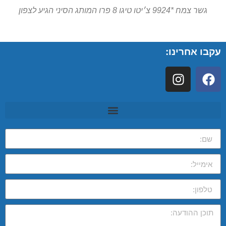
גשר צמח *9924 צ׳יטו טיגו 8 פרו המותג הסיני הגיע לצפון
עקבו אחרינו: