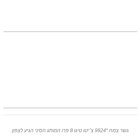
גשר צמח *9924 צ׳יטו טיגו 8 פרו המותג הסיני הגיע לצפון