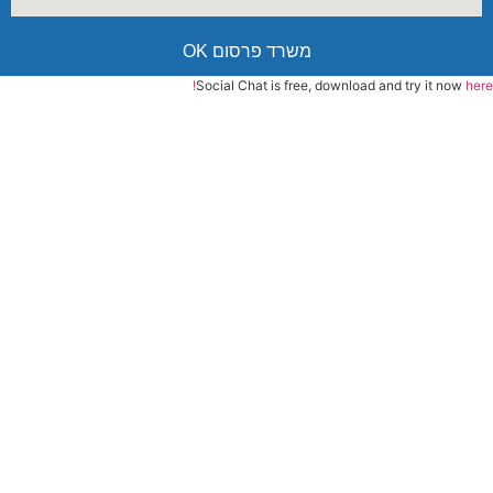
משרד פרסום OK
Social Chat is free, download and try it now
here!