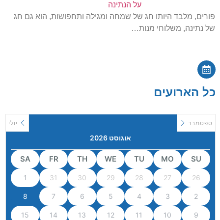
על הנתינה
פורים, מלבד היותו חג של שמחה ומגילה ותחפושות, הוא גם חג
של נתינה, משלוחי מנות…
כל הארועים
ספטמבר
יולי
אוגוסט 2026
SA
FR
TH
WE
TU
MO
SU
1
31
30
29
28
27
26
8
7
6
5
4
3
2
15
14
13
12
11
10
9