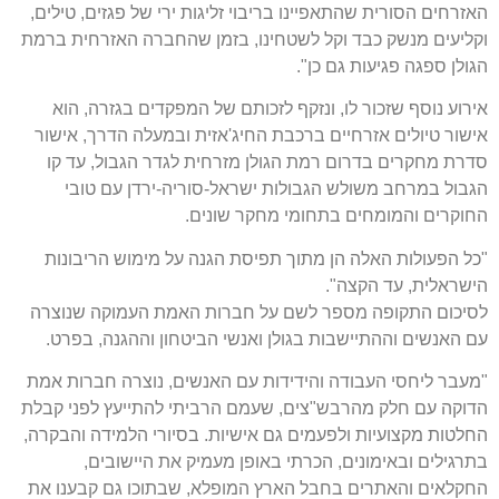
האזרחים הסורית שהתאפיינו בריבוי זליגות ירי של פגזים, טילים,
וקליעים מנשק כבד וקל לשטחינו, בזמן שהחברה האזרחית ברמת
הגולן ספגה פגיעות גם כן".
אירוע נוסף שזכור לו, ונזקף לזכותם של המפקדים בגזרה, הוא
אישור טיולים אזרחיים ברכבת החיג'אזית ובמעלה הדרך, אישור
סדרת מחקרים בדרום רמת הגולן מזרחית לגדר הגבול, עד קו
הגבול במרחב משולש הגבולות ישראל-סוריה-ירדן עם טובי
החוקרים והמומחים בתחומי מחקר שונים.
"כל הפעולות האלה הן מתוך תפיסת הגנה על מימוש הריבונות
הישראלית, עד הקצה".
לסיכום התקופה מספר לשם על חברות האמת העמוקה שנוצרה
עם האנשים וההתיישבות בגולן ואנשי הביטחון וההגנה, בפרט.
"מעבר ליחסי העבודה והידידות עם האנשים, נוצרה חברות אמת
הדוקה עם חלק מהרבש"צים, שעמם הרביתי להתייעץ לפני קבלת
החלטות מקצועיות ולפעמים גם אישיות. בסיורי הלמידה והבקרה,
בתרגילים ובאימונים, הכרתי באופן מעמיק את היישובים,
החקלאים והאתרים בחבל הארץ המופלא, שבתוכו גם קבענו את