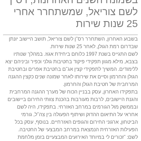
לשם צוריאל, שמשתחרר אחרי
25 שנות שירות
בשבוע האחרון, השתחרר רס"ן לשם צוריאל, תושב היישוב יונתן
שבדרום רמת הגולן, לאחר 25 שנות שירות.
לשם התגייס בשנת 1997 כלוחם ביחידת אגוז. במהלך שנותיו
בצבא, מילא מגוון תפקידי פיקוד בחטיבות גולני וכפיר וביניהם יצא
ללימודים. המשיך לתפקידי קצין אג"ם בחטיבת אפרים ובחטיבת
הגולן והחרמון וסיים את שירותו לאחר שמונה שנים כקצין ההגנה
המרחבית של חטיבת הגולן והחרמון.
בתפקידו האחרון, עסק בבניין הכוח של מערך ההגנה המרחבית
והגנת היישובים, לרבות מעורבות בהכנת צוותי החירום ביישובים
ובממשק מול הגורמים במרחב האזרחי. בתפקידו, היה לשם
אחראי על התיאום ההדוק ושיתוף הפעולה בין צה"ל, גורמי
הביטחון, ארגוני החירום והגופים האזרחיים. בנוסף, עסק בכל
הפעילות האזרחית הנמצאת במרחב המבצעי של החטיבה.
לשם: "זכורים לי במיוחד האירועים המבצעיים בזמן מלחמת