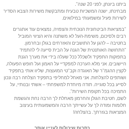
ביתנו ביונתן, לפני 20 שנה".
מבחינתו, ישנה המשכיות טבעית ומתבקשת משירות הצבא הסדיר
לשירות פעיל ומשמעותי במילואים.
"במציאות הביטחונית הנוכחית והצפויה, נמצאים עוד אתגרים
רבים ולסיכום, משימת-העל לא משתנה והיא הציווי המוביל
בחטיבה – להגן על התושבים והאזרחים בגולן ובחרמון.
"התחושה האותנטית של הגנה על הבית סייעה לי להתמיד
בתפוקות התפקיד ולשכלל ככל שעלה בידי את מערך הגנת
היישובים. אני מלא הערכה למפקדיי על האמון ועל חופש הפעולה,
לקצין ההגמ"ר של האוגדה וקב"טי המועצות, שליוו אותי בתפקיד
ושותפים להצלחות. אני מאחל למחליפי בתפקיד הצלחה רבה ונכון
לסייע בכל סוגייה. תודה מיוחדת למשפחתי – אשתי ובנותיי, על
התמיכה בכל תקופת השירות".
לשם, חטיבת הגולן והחרמון מאחלת לך הרבה נחת והגשמת
חלומות ומודה לך על עשייתך הרבה והמשמעותית בעיצוב
המציאות בגזרתך. בהצלחה!
כתבות שיכולות לעניין אותך