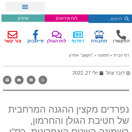
לוח אירועים
ארכיון
התקשרו
תחבורה
דפדוף
לוח הגולן
פייסבוק
צור קשר
דף הבית
»
תמונה
»
“הקשב” אחרון
דובר צהל
יולי 27, 2022
נפרדים מקצין ההגנה המרחבית
של חטיבת הגולן והחרמון,
בשמונה השנים האחרונות, רס"ן