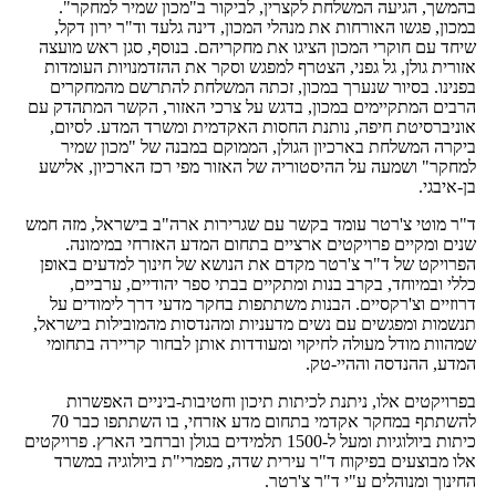
בהמשך, הגיעה המשלחת לקצרין, לביקור ב"מכון שמיר למחקר".
במכון, פגשו האורחות את מנהלי המכון, דינה גלעד וד"ר ירון דקל,
שיחד עם חוקרי המכון הציגו את מחקריהם. בנוסף, סגן ראש מועצה
אזורית גולן, גל גפני, הצטרף למפגש וסקר את ההזדמנויות העומדות
בפנינו. בסיור שנערך במכון, זכתה המשלחת להתרשם מהמחקרים
הרבים המתקיימים במכון, בדגש על צרכי האזור, הקשר המתהדק עם
אוניברסיטת חיפה, נותנת החסות האקדמית ומשרד המדע. לסיום,
ביקרה המשלחת בארכיון הגולן, הממוקם במבנה של "מכון שמיר
למחקר" ושמעה על ההיסטוריה של האזור מפי רכז הארכיון, אלישע
בן-איבגי.
ד"ר מוטי צ'רטר עומד בקשר עם שגרירות ארה"ב בישראל, מזה חמש
שנים ומקיים פרויקטים ארציים בתחום המדע האזרחי במימונה.
הפרויקט של ד"ר צ'רטר מקדם את הנושא של חינוך למדעים באופן
כללי ובמיוחד, בקרב בנות ומתקיים בבתי ספר יהודיים, ערביים,
דרוזיים וצ'רקסיים. הבנות משתתפות בחקר מדעי דרך לימודים על
תנשמות ומפגשים עם נשים מדעניות ומהנדסות מהמובילות בישראל,
שמהוות מודל מעולה לחיקוי ומעודדות אותן לבחור קריירה בתחומי
המדע, ההנדסה וההיי-טק.
בפרויקטים אלו, ניתנת לכיתות תיכון וחטיבות-ביניים האפשרות
להשתתף במחקר אקדמי בתחום מדע אזרחי, בו השתתפו כבר 70
כיתות ביולוגיות ומעל ל-1500 תלמידים בגולן וברחבי הארץ. פרויקטים
אלו מבוצעים בפיקוח ד"ר עירית שדה, מפמרי"ת ביולוגיה במשרד
החינוך ומנוהלים ע"י ד"ר צ'רטר.