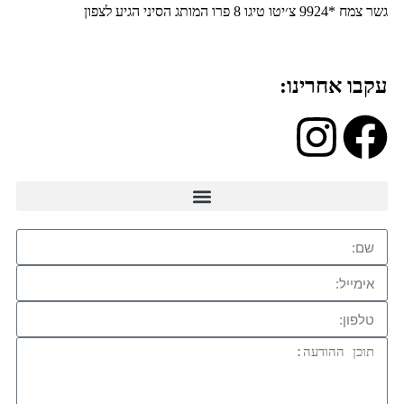
גשר צמח *9924 צ׳יטו טיגו 8 פרו המותג הסיני הגיע לצפון
עקבו אחרינו: