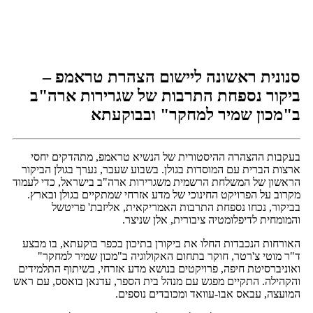
סנונית ראשונה ליישום הצהרת טראמפ –
ביקור נספחת התרבות של שגרירות ארה"ב
ב"מכון שמיר למחקר" ובבוקעתא
בעקבות ההצהרה ההיסטורית של הנשיא טראמפ, מתהדקים יחסי
ארצות הברית עם המוסדות בגולן. בשבוע שעבר, נערך בגולן הביקור
הראשון של המשלחת הרשמית משגרירות ארה"ב בישראל, כדי לעמוד
מקרוב על הפרויקט החינוכי של מדע אזרחי שמתקיים בגולן ובארץ.
בביקור, נכחו נספחת התרבות האמריקאית, אליזבת' פריטשל
והמומחית לדיפלומטיה ציבורית, אלן שניצר.
האורחות הנכבדות החלו את ביקורן בתיכון בכפר בוקעתא, בו מבצע
ד"ר מוטי צ'רטר, חוקר בתחום האקולוגיה ב"מכון שמיר למחקר"
ואוניברסיטת חיפה, פרויקטים בנושא מדע אזרחי, בשיתוף התלמידים
והקהילה. התקיים מפגש עם מנהל בית הספר, עדנאן בואסס, עם ראש
המועצה, עבאס אבו-עוואד ומכובדים נוספים.