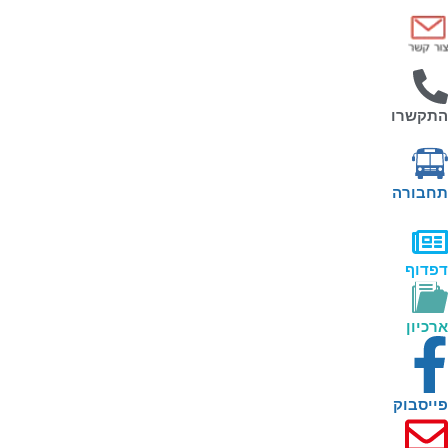
תקשרו
חבורה
פדוף
כיון
יסבוק