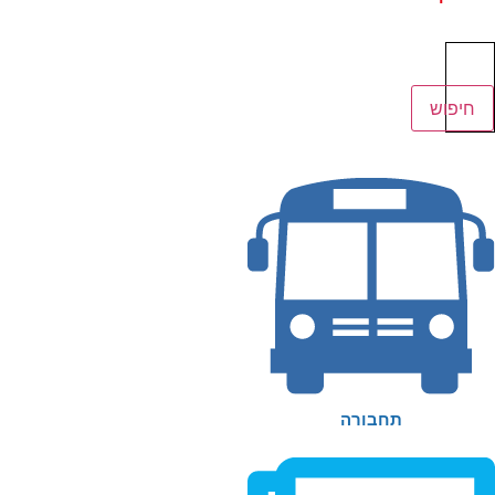
יפוש
ור:
חיפוש
תחבורה