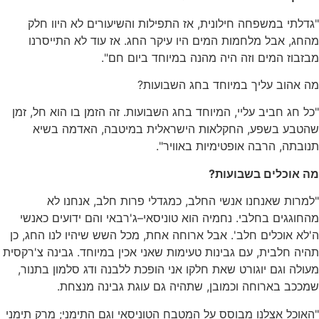
דלתי במשפחה חילונית
,
אז התפילות והשיעורים לא היוו חלק
החג
,
אבל מלחמות המים היו עיקר החג
.
אז עוד לא התייסרנו
זבוז המים וזה היה מהנה במיוחד ביום חם
".
 אהוב עליך במיוחד בחג השבועות
?
ל חג חביב עליי
,
המיוחד בחג השבועות
.
זה הזמן בו הוא חל
,
זמן
הטבע בשפע
,
החקלאות הישראלית במיטבה
,
האדמה בשיא
נובתה
,
הרבה אופטימיות באוויר
".
ה אוכלים בשבועות
?
מרות שאנחנו אנשי החלב
,
כמגדלי פרות חלב
,
אנחנו לא
החוגגים בחלבי
.
נחמיה הוא טוניסאי
–
ג
'
רבאי והם ידועים כאנשי
'
לא אוכלים חלב
'.
אבל ארוחה אחת
,
מכל השש שיהיו לנו החג
,
כן
היה חלבית
,
עם גבינות טעימות שאני אכין במיוחד
.
גבינה צ
'
רקסית
ולה וגם יוגורט שאת חלקו אני הופכת ללבנה ודג סלמון בתנור
,
מככב בארוחה וכמובן
,
שתהיה גם עוגת גבינה מנצחת
.
אוכל אצלנו מבוסס על המטבח הטוניסאי וגם התימני
;
מרק תימני