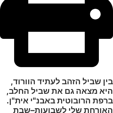
ין
שביל
הזהב
לעתיד
הוורוד
,
יא
מצאה
גם
את
שביל
החלב
,
רפת
הרובוטית
באבנ
"
י
אית
"
ן
.
אורחת
שלי
לשבועות
–
שבת