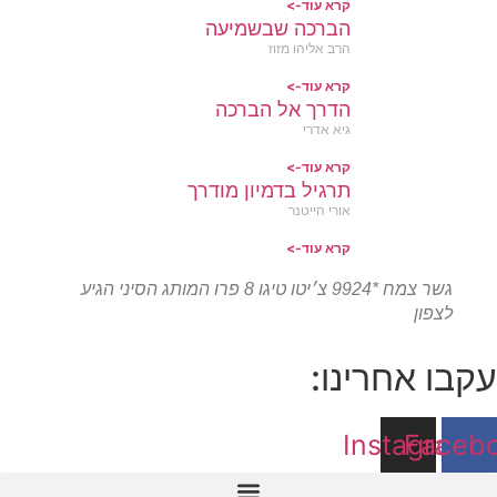
קרא עוד->
הברכה שבשמיעה
הרב אליהו מזוז
קרא עוד->
הדרך אל הברכה
גיא אדרי
קרא עוד->
תרגיל בדמיון מודרך
אורי הייטנר
קרא עוד->
גשר צמח *9924 צ׳יטו טיגו 8 פרו המותג הסיני הגיע
לצפון
קבו אחרינו:
Instagram
Faceb