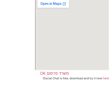
משרד פרסום OK
Social Chat is free, download and try it now
her