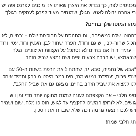
כניסים לפה
,
כך נבדוק את היצרן שאותו אנו מוכנים לפרנס ופה יש
 אהבה גדולה לאנשי הגולן
,
שמנסים מאוד לפרגן לעסקים בגולן
".
הו המוטו שלך בחיים
?
מוטו שלנו כמשפחה
,
וזה מתנוסס על החולצות שלנו
– '
בחיים
,
לא
ול שחור
–
לבן
,
יש גם ורוד
!'.
הפרה שחור לבן
,
העטין ורוד
.
עטין ורוד
עתיד ורוד
!
אם בחיים לא נסתכל על הקצוות הקיצוניים
,
נגלה
באמצע
,
יש הרבה צבעים יפים ושם נמצא שביל הזהב
.
בא של נחמיה
,
סבא גד
,
שהתחיל את הרפת בשנות ה
-50
עם
תי פרות
, '
עתידה
'
ו
'
מגשימה
',
היה רמב
"
מיסט מובהק ותמיד איחל
ו למצוא את שביל הזהב בחיים
.
מצאנו גם את שביל החלב
".
פ חלבי
–
אם הקצפתם לעוגה שמנת מתוקה יותר מדי זמן ויש
שים
,
לא לזרוק
!
המשיכו להקציף עד לגוש
,
הוסיפו מלח
,
שום ושמיר
יש לכם חמאת גורמה רכה שלא שוברת את הסכין
.
ג חלבי שמח
!