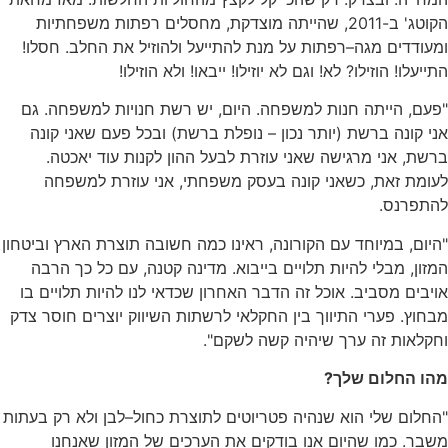
קוטג
'
ב
-2011,
שהייתה מוצדקת
,
מחסלים רפתות משפחתיות
עודדים מגה
–
רפתות על מנת להתייעל ולהוזיל את החלב
.
חסלו
!
ייעלו
!
הוזילו
?
לא
!
וגם לא יוזילו
!
ייבאו
!
ולא הוזילו
!
עם
,
הייתה חנות למשפחה
.
היום
,
יש רשת חנויות למשפחה
.
גם
י קונה ברשת
(
יותר נכון
–
נופלת ברשת
)
ובכל פעם שאני קונה
רשת
,
אני מרגישה שאני עוזרת לבעל ההון לקנות עוד יאכטה
.
עומת זאת
,
כשאני קונה בעסק משפחתי
,
אני עוזרת למשפחה
התפרנס
.
יום
,
במיוחד עם הקורונה
,
ראינו כמה חשובה תוצרת הארץ וביטחון
זון
,
מבלי להיות תלויים בייבוא
.
מדינה קטנה
,
עם כל כך הרבה
יבים מסביב
.
אוכל זה הדבר האחרון שכדאי לנו להיות תלויים בו
בחוץ
.
פערי התיווך בין החקלאי לרשתות השיווק יוצרים חוסר צדק
חקלאות זה ערך שיהיה קשה לשקם
".
הו החלום שלך
?
חלום שלי הוא שנהיה פטריוטים לתוצרת כחול
–
לבן ולא רק בעתות
שבר
.
כמו שהיום אנו בודקים את הערכים של המזון שאנחנו