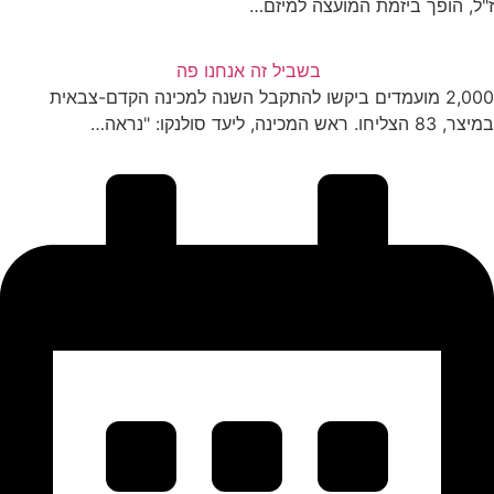
ל, הופך ביזמת המועצה למיזם…
בשביל זה אנחנו פה
2,000 מועמדים ביקשו להתקבל השנה למכינה הקדם-צבאית
8 הצליחו. ראש המכינה, ליעד סולנקו: "נראה…