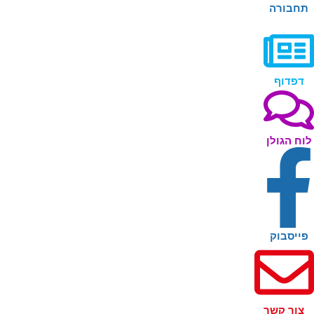
חבורה
דפדוף
וח הגולן
פייסבוק
צור קשר