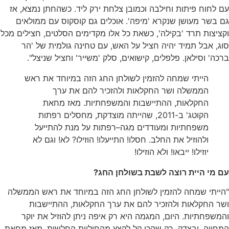
 לחוח פיתות וחילבה וכמובן צלחת ירק ליד
.
כשהחתן נמצא
,
אז
ם בשר מעושן שנקרא
'
מיפה
'.
אוכלים גם קוסקוס עם ממולאים
ציצות תרד
'
בקילה
',
כשאת כל אלו מקדימים הסלטים
,
חצילים מכל
ג
,
אבל תמיד יהיה חציל על האש
,
עם טחינה גולמית של
'
הר
רכה
'
וסילאן
.
פלפלים
,
קישואים
,
סלק
'
משייר
'
וחציל שניצל
".
הייתי שמחה להזמין לשולחן החג הזה במיוחד את ראש
הממשלה ושר החקלאות ולהזכיר להם את ערך
החקלאות
,
ההתיישבות והמשפחתיות
.
מאז מחאת
הקוטג
'
ב
-2011,
שהייתה מוצדקת
,
מחסלים רפתות
משפחתיות ומעודדים מגה
–
רפתות על מנת להתייעל
ולהוזיל את החלב
.
חסלו
!
התייעלו
!
הוזילו
?
לא
!
וגם לא
יוזילו
!
ייבאו
!
ולא הוזילו
!
ם מי היית רוצה לשבת בשולחן החג
?
ייתי שמחה להזמין לשולחן החג הזה במיוחד את ראש הממשלה
שר החקלאות ולהזכיר להם את ערך החקלאות
,
ההתיישבות
המשפחתיות
.
היום
,
המגמה היא רק איפה ניתן להוזיל את יוקר
מחייה
.
ובצדק
.
רק שהכי קל לקצץ מהחוליות החלשות
.
מאז מחאת