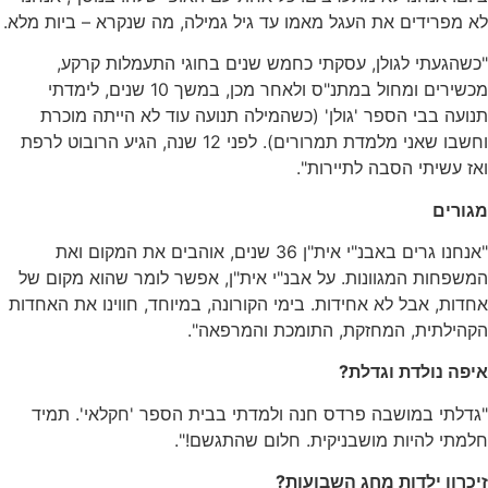
 מפרידים את העגל מאמו עד גיל גמילה
,
מה שנקרא
–
ביות מלא
.
שהגעתי לגולן
,
עסקתי כחמש שנים בחוגי התעמלות קרקע
,
כשירים ומחול במתנ
"
ס ולאחר מכן
,
במשך
10
שנים
,
לימדתי
נועה בבי הספר
'
גולן
' (
כשהמילה תנועה עוד לא הייתה מוכרת
חשבו שאני מלמדת תמרורים
).
לפני
12
שנה
,
הגיע הרובוט לרפת
ז עשיתי הסבה לתיירות
".
גורים
נחנו גרים באבנ
"
י אית
"
ן
36
שנים
,
אוהבים את המקום ואת
משפחות המגוונות
.
על אבנ
"
י אית
"
ן
,
אפשר לומר שהוא מקום של
חדות
,
אבל לא אחידות
.
בימי הקורונה
,
במיוחד
,
חווינו את האחדות
קהילתית
,
המחזקת
,
התומכת והמרפאה
".
יפה נולדת וגדלת
?
דלתי במושבה פרדס חנה ולמדתי בבית הספר
'
חקלאי
'.
תמיד
מתי להיות מושבניקית
.
חלום שהתגשם
!".
כרון ילדות מחג השבועות
?