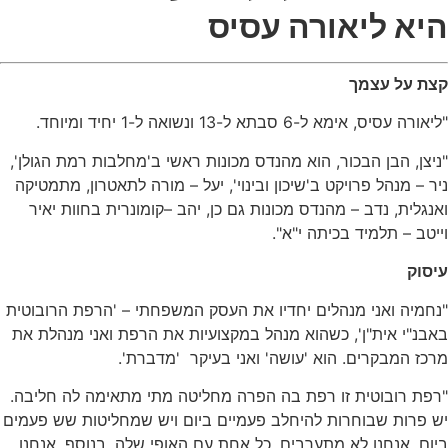
יא
ליאורה
עסיס
צת על עצמך
יאורה עסיס
,
אימא ל
-6
סבתא ל
-13
ונשואה ל
-1
יחיד ומיוחד
.
יצן
,
הבן הבכור
,
הוא מהנדס מכונות ראשי ב
'
מחלבות רמת הגולן
',
ר
–
מנהל פרויקט ב
'
שיכון ובינוי
',
יעל
–
מורה לתאטרון
,
מתמטיקה
נגלית
,
נדב
–
מהנדס מכונות גם כן
,
יהב
–
קומונרית בחוות יאיר
יטב
–
תלמיד בכיתה י
"
א
".
יסוק
חמיה ואני מנהלים יחדיו את העסק המשפחתי
– '
הרפת הרובוטית
אבנ
"
י אית
"
ן
',
כשהוא מנהל במקצועיות את הרפת ואני מנהלת את
רכז המבקרים
.
הוא
'
עושה
'
ואני בעיקר
'
מדברת
'.
פת רובוטית זו רפת בה הפרה מחליטה מתי מתאימה לה חליבה
.
 פרות שבוחרות להיחלב פעמיים ביום ויש שמחליטות שש פעמים
ום
.
אנחנו לא מתערבים
.
כל אחת עם האופי שלה
.
בנוסף
,
אנחנו