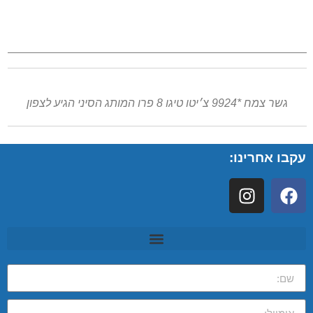
גשר צמח *9924 צ׳יטו טיגו 8 פרו המותג הסיני הגיע לצפון
עקבו אחרינו: