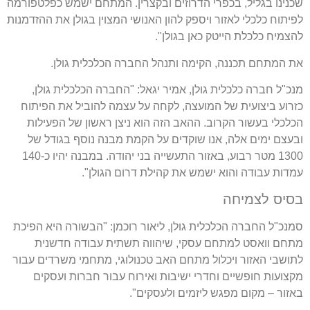
שכנינו בגליל, בכפרי הדרוזים ובקצרין. המתחם ישמש כפלטפורמה
לפיתוח כלכלי לאזור ויספק להון האנושי המצוין בגולן את ההזדמנות
להצמיח כלכלת הייטק כאן בגולן".
את המתחם תכננה, הקימה ותנהל החברה הכלכלית גולן.
מנכ"ל חברה כלכלית גולן, אמיר יגאל: "החברה הכלכלית גולן,
כזרוע ביצועית של המועצה, לקחה על עצמה להוביל את הפיתוח
הכלכלי בעשור הקרוב. ההאב הזה הוא ניצן ראשון של הפעילות
ובעצם ימים אלה, אנו שוקדים על הקמת מבנה נוסף בגודל של
1300 מטר רבוע, באזור התעשייה בני יהודה. במבנה יהיו כ-140
עמדות עבודה והוא ישמש את קהילת דרום הגולן".
בסיס לצמיחה
סמנכ"ל החברה הכלכלית גולן, ליאור רוכמן: "הבשורה היא הפיכת
מתחם וואסט למתחם עסקי, שיהווה תשתית עבודה חדשנית
לתושבי האזור ויכלול מתחם האב טכנולוגי, מתחמי משרדים עבור
מקצועות חופשיים וחדרי ישיבות ואירוח עבור חברות ועסקים
באזור – מקום מפגש ליזמים ולעסקים".