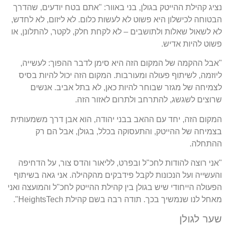
נציג קהילת ההייטק בגולן, בני באוור: "אתם בטח יודעים, שהדרך
הבטוחה לכישלון היא פשוט לא לעשות כלום. לא ליזום, לא לחדש,
לא לשאול שאלות ולתושבים – לא לקחת חלק, לקטר, להתלונן, או
פשוט להיות אדיש.
"אבל ההקמה של המקום הזה היא סימן לדבר ההפוך: לעשייה,
ליוזמה, לשיתוף פעולה ומעורבות. המקום הזה יכול להיות בסיס
לצמיחה של מגזר שבוחר להיות כאן, לא בתל אביב. אנשים
שרוצים לשגשג, להתרחב ולתרום לאזור הזה.
המקום הזה, יחד עם ההאב בבני יהודה, הוא אבן דרך משמעותית
בצמיחה של ההייטק, והתעסוקה בכלל, בגולן, אבל הם רק
ההתחלה.
"אני רוצה להודות לחכ"ל ובפרט, לליאור והדס צור, על הדחיפה
והעשייה ועל הנכונות לקבל פידבקים מהקהילה. אני גאה בשיתוף
הפעולה הייחודי שיש בגולן בין קהילת ההייטק לחכ"ל והמועצה ואני
מאחל לנו שנמשיך בכך. תודה רבה בשם קהילת HeightsTech".
שער לגולן