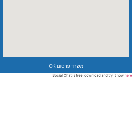
משרד פרסום OK
Social Chat is free, download and try it now
here!