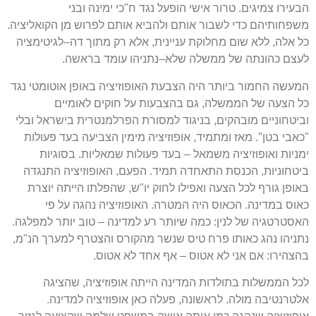
הבעירו צמיגים
.
טרור אישי הופעל נגד ח
"
כי ימינה ובני
משפחותיהם כדי לשבור אותם ולהביא אותם לפרוש מן הקואליציה
.
כל אלה
,
ללא שום מחלוקת עניינית
,
אלא רק מתוך דה
–
לגיטימציה
לעצם כהונתה של ממשלה שלא
–
נתניהו עומד בראשה
.
המעשה החמור ביותר היה הצבעת האופוזיציה באופן אוטומטי נגד
כל הצעה של הממשלה
,
גם בהצבעות על חוקים לאומיים
וביטחוניים מובהקים
,
בניגוד למסורת הפרלמנטרית בישראל ובלי
"
כאבי בטן
".
מאז ומתמיד
,
אופוזיציה מימין הצביעה בעד פעולות
ימניות ואופוזיציה משמאל
–
בעד פעולות שמאליות
.
בסוגיות
ביטחוניות
,
הכנסת התאחדה תמיד
.
הפעם
,
האופוזיציה התנגדה
באופן גורף לכל הצעה ואפילו לחוק יו
"
ש
,
שהפלתו הייתה יוצרת
כאוס במדינה
.
הכאוס היה המטרה
.
האופוזיציה נהגה על פי
האסטרטגיה של לנין
:
כמה שיותר רע למדינה
–
טוב יותר למפלגה
.
נתניהו נהג כאותו פרח טיס שנשר מהקורס והצטרף למערך הנ
"
מ
,
בהצהירו
:
אם אני לא אטוס
–
אף אחד לא אטוס
.
לכל הממשלות בתולדות המדינה הייתה אופוזיציה
,
שהציגה
אלטרנטיבה מולה
.
לראשונה
,
פעלה כאן אופוזיציה למדינה
.