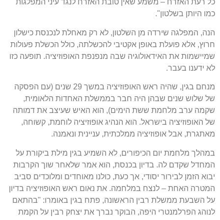
כל רעת האזרח
–
משמע שאין טובת האזרח לנגד עיני המפלגות
כמו היותן בשלטון
".
הנה
,
המפלגה שירדה מן השלטון
,
לא רק מאחלת לנכנסת כישלון
חרוץ
,
אלא פועלת באופן אקטיבי להכשלתה
,
כולל הכשלת פעולות
שמיישמות את האידאולוגיה שבה מנפנפת האופוזיציה
.
תופעה כזו
לא ידענו בעבר
.
מנחם בגין
,
שהיה ראש האופוזיציה במשך
29
שנים
(
עם הפסקה
של שלוש שנים שבהן היה חבר בממשלת האחדות הלאומית
,
שקמה ערב מלחמת ששת הימים
),
הוא האיש שעיצב את דמותה
של האופוזיציה בישראל
.
הוא הנהיג אופוזיציה לוחמת
,
קשוחה
,
מאתגרת
,
אבל אופוזיציה ממלכתית
,
עניינית ונאמנה
.
במהלך מלחמת יום הכיפורים
,
לא השמיע בגין מילת ביקורת על
המחדל שקדם לה
.
בדיון בכנסת
,
הוא אמר שלאחר שוך הקרבות
יבוא הזמן לבירור יסודי
,
אך כעת
,
כולנו מאוחדים ומלוכדים סביב
המטרה האחת
–
לנצח במלחמה
.
את נאום ראש האופוזיציה בדיון
על השבעת ממשלת רבין הראשונה
,
פתח בגין באומרו
: "
בהתאם
לנוהג הפרלמנטרי היפה
,
הבוקר נברך את יצחק רבין על הקמת