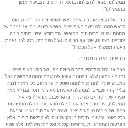
ממשלתו ונאחל לו הצלחה בתפקידו
.
הערב
,
נצביע אי אמון
בממשלתו
".
בדיון על מבצע אנטבה
,
אמר ראש האופוזיציה בגין
: "
היום
,
אומר
לראש הממשלה בשם האופוזיציה
:
השקפותינו שונות
,
אנו נמנים על
מחנות שונים
.
בבית הזה
,
החופשי
,
עוד בוודאי יהיו ויכוחים בינינו
,
יסודיים
,
רציניים
,
אולי אף חריפים
.
אבל היום הזה
,
בכל לבנו נאמר
:
ראש הממשלה
–
כל הכבוד
!"
הכאוס היה המטרה
האם אנו יכולים לדמיין דברים כאלה מפיו של ראש האופוזיציה
נתניהו
?
כמובן שלא
.
הייתה זו אופוזיציה שהתייחסה לממשלה כאל
אויב
,
שיש להילחם בו מלחמה טוטלית
,
עד כלות
,
בלי אמנת ז
'
נבה
,
בלי לקחת שבויים
.
לממשלה לא ניתנו מאה ימי חסד וגם לא מאה
שניות של חסד
.
גם לא שנייה
.
ברגע שבנט נקרא להציג את
ממשלתו
,
ועוד טרם אמר את המילה הראשונה
,
החלה התפרעות
רבתי של ח
"
כים מן האופוזיציה
,
שנמשכה עד תום נאומו
,
וכך גם
בכל נאומיו ובנאומי ח
"
כים מן הקואליציה
.
לא קריאות ביניים
,
אלא
הפרעות והתפרעויות
,
גידופים וקללות ואלימות מילולית
;
פלא שלא