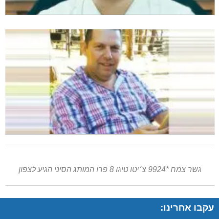
גשר צמח *9924 צ׳יטו טיגו 8 פרו המותג הסיני הגיע לצפון
עקבו אחרינו: