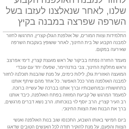
שלנו, לאחר שנאלצנו לעזבו בשל
השרפה שפרצה במבנה בקיץ
התלמידות וצוות המורים, של אולפנת הגולן-קצרין, התרגשו לחזור
למבנה הקבוע של בית החינוך, לאחר ששופץ בעקבות השרפה
שאירעה במקום.
מעמד החזרה נפתח בביקור של ראש מועצת קצרין, דימי אפרצב
וראש מחלקת החינוך, צבי בודנהיימר, שפעלו יחד עם עובדי
המועצה האזורית גולן, לילות כימים, על מנת שהבנות תוכלנה לחזור
למבנה האולפנה מהר ככל האפשר. כל אחד מהם שיתף אותנו
בתחושותיו ובמחשבותיו וברך אותנו בברכה של עשייה ברוכה.
למעמד המרגש של קביעת המזוזה בפתח האולפנה, כיבד אותנו
רב העיר קצרין, הרב יוסף לוי בנוכחותו. הרב נשא דברים מרגשים,
ברך את הבנות ואת הצוות החינוכי.
ביום חמישי באותו השבוע, התכנסו שוב בנות האולפנה ואנשי
הצוות והפעם, על מנת להוקיר תודה לכל האנשים הטובים שדאגו