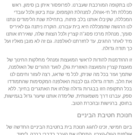
לנו בתקופה המורכבת שעברנו. לפרופסור איתן בן סימון, ראש
מכללת תל חי-אוהלו, למנהלת הקמפוס, ענת ביטון ולכל עובדי
המכללה, שקיבלו אותנו בלב פתוח, בתחילת שנת הלימודים ונתנו
לנו הרגשה שהמכללה היא בית עבורנו. הוקרה ניתנה גם לאיריס
סומך, מנהלת מרכז פסג"ה קצרין ולכל הצוות שלה, שאירחו אותנו
מיד לאחר החגים, עד לחזרתנו לאולפנה. גם זה לא מובן מאליו ועל
כך תודה גדולה.
זו ההזדמנות להודות לראשי המועצות ומנהלי מחלקות החינוך של
מועצת קצרין והמועצה האזורית גולן, לוועד ההורים של האולפנה,
שתמך ועזר בכל מה שניתן, לכל מי שדאג, רצה לעזור וחימם לנו
את הלב. תודה גדולה גם לבנות האולפנה המקסימות שהתמודדו
בכל התקופה הזו בבגרות גדולה וצלחו את האתגרים בחיוך. ללא
ספק, עברנו דרך משמעותית, שלימדה אותנו שיעור גדול בגמישות,
בחוסן, ברגישות ובהכרת הטוב.
חנוכת חטיבת הביניים
ביום חמישי, זכינו לחגוג חנוכת בית בחטיבת הביניים החדשה של
אולפנת הגולן-קצרין. התחלנו את הערב בדברי ברכה, לימוד,