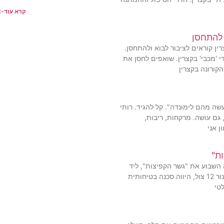
קרא עוד-
 להתחסן
ין קוראים לציבור לבוא ולהתחסן.
מן: "חיסנו 50% מחברי 'מכבי' בקצרין. שואפים לחסן את
הקורונה בקצרין
עשה מהם לימונדה". קל להגיד. רותי
, גם עושה. מרקחות, ריבות,
ן אני
ת"
השבוע את "גשר הקפיצות", ליד
קבוצת כנרת. הגשר, למעשה צינור 12 צול, היווה סכנה בטיחותית
טי