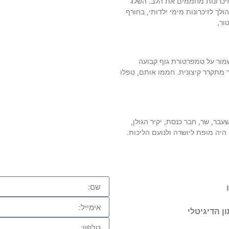
יכרונות מחממים את הלב. השלג
ולך לזיכרונות מימי ילדותי, בחורף
ור,
שמור על טמפרטורת גוף קבועה
יר מתקרר קיצונית. חממו אותם, טפלו
עבר, שר, חבר כנסת, יקיר הגולן,
למה הלל הלך לעולמו, בן 98. היה מופת ליושרה ולנועם הליכות.
ן הדיגיטלי