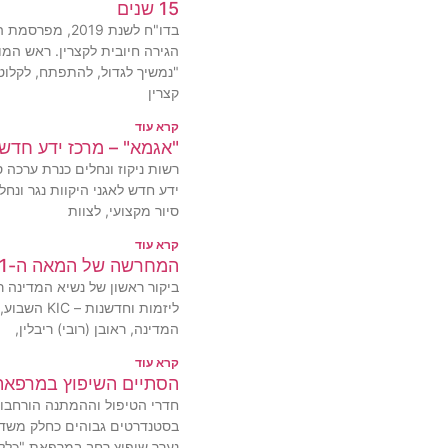
15 שנים
בדו"ח לשנת 019
הגירה חיובית לקצרין. ראש המו
"נמשיך לגדול, להתפתח, לקלוט
קצרין
קרא עוד
"אגמא" – מרכז ידע חדש 
רשות ניקוז ונחלים כנרת ערכה 
ידע חדש לאגני היקוות נגר ונחל
סיור מקצועי, לצוות
קרא עוד
המחרשה של המאה ה-21
ביקור ראשון של נשיא המדינה רא
ליזמות וחדשנ
המדינה, ראובן (רובי) ריבלין,
קרא עוד
הסתיים השיפוץ במרפאת 
חדרי הטיפול וההמתנה הורחבו, 
בסטנדרטים גבוהים כחלק משדרו
נערך שיפוץ רחב במרפאת "כללי