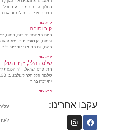
המזגנים מחממים את הגוף, הז
בחלון, הבית חמים ונעים והלב ה
הצפתי אני יושבת לכתוב את הט
קרא עוד
קור וסופה
חיות המחמד חייבות, כמונו, ל
וכמונו, הן סובלות כשמזג האוו
בהם, גם הם מגיע וטרינר ד"ר
קרא עוד
שלמה הלל, יקיר הגולן
חתן פרס ישראל, יו"ר הכנסת לש
ש
יהי זכרו ברוך
קרא עוד
עקבו אחרינו:
עלינו
לעיתו