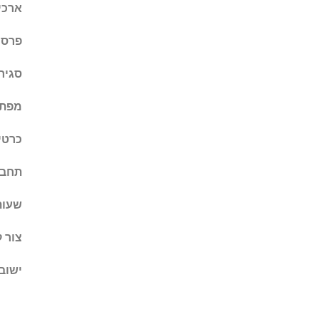
ארכיו
פרסם
סגיר
מפת 
כרטי
תחבו
שעות
צור 
ישובי