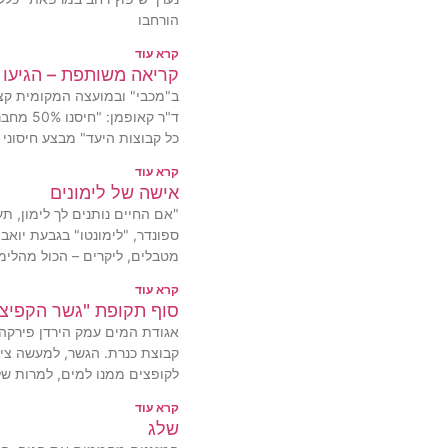
הורחבו
קרא עוד
קריאה משותפת – הגיעו
ב"מכבי" ובמועצה המקומית קצר
ד"ר קאופ
כל קבוצות היעד" מבצע חיסוני 
קרא עוד
אישה של לימונים
"אם החיים נותנים לך לימון, ת
ספונדר, "לימונטו" בגבעת יואב
מטבלים, ליקרים – הכול מהלימו
קרא עוד
סוף תקופת "גשר הקפיצו
אגודת המים עמק הירדן פירקה 
לקופצים ממנו למים, למרות של
קרא עוד
שלג