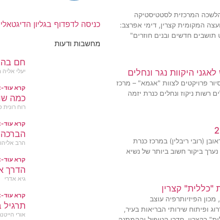
2, מפרסמת הלשכה המרכזית לסטטיסטיקה
כניסה לדפדוף בגליון הדיגטאלי
עצה המקומית קצרין, דימי אפרצב:
 תושבים חדשים ובנים חוזרים"
מחשבות ודעות
חם בהג
לאגני היקוות נגר ונחלים
יעלי אליה 
סיור פרויקטים לצוות "אגמא" – מרכז
קרא עוד-
ים רשות ניקוז ונחלים כנרת יזמה
כמה שו
רוח רונית ס
קרא עוד-
הברכה 
ובן (רובי ריבלין) במרכז כנרת
הרב אליהו 
ות – KIC השבוע, נערך ביקור חשוב ביותר של נשיא
קרא עוד-
הדרך א
גיא אדרי
"כללית" קצרין
קרא עוד-
מכון הפיזיותרפיה עוצב
תרגיל ב
ג ופיתוח שירותי הבריאות בעיר,
אורי הייטנר
ת" בקצרין. חדרי הטיפול וההמתנה