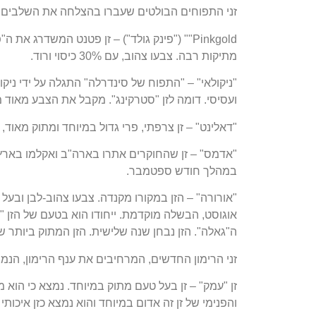
זני התפוחים הבולטים שעברו בהצלחה את השלבים ה
Pinkgold"" ("פינק גולד") – זן פטנט המשדרג 
מתיקות רבה. צבעו צהוב, עם 30% כיסוי ורוד.
"ניקולאי" – "התפוח של סינדרלה" התגלה על ידי ניקו
ועסיסי. דומה לזן "סטרקינג". מקבל את הצבע מאוד 
"דאלינט" – זן צרפתי, פרי גדול במיוחד ומתוק מאוד,
"אדמס" – זן שהחוקרים אתרו בארה"ב ואקלמו בארץ. 
במהלך חודש ספטמבר.
"אורורה" – הזן במקורו מקנדה. צבעו צהוב-לבן ובע
אוגוסט, הבשלה מוקדמת. ייחודו הוא בטעם של הזן "ג
ה"גאלה". הזן נבחן שנה שלישית. הזן המתוק ביותר ש
זני הרימון החדשים, המרחיבים את ענף הרימון, הנמ
זן "עמק" – זן בעל טעם מתוק במיוחד. נמצא כי הוא
והפנימי של זן זה אדום במיוחד והוא נמצא כזן איכות