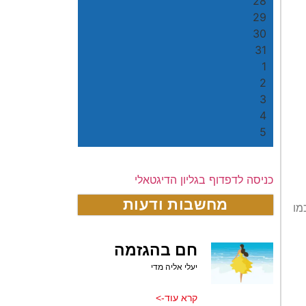
28
29
30
31
1
2
3
4
5
כניסה לדפדוף בגליון הדיגטאלי
מחשבות ודעות
מו
חם בהגזמה
יעלי אליה מדי
קרא עוד->