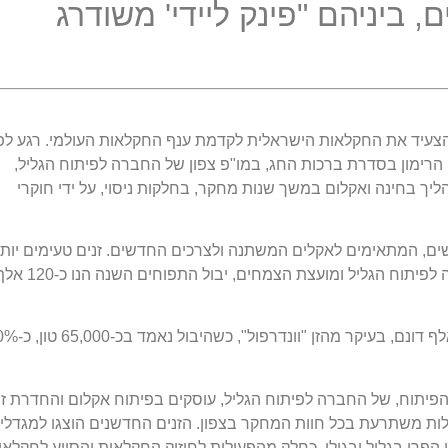
, ביניהם "פינק ליידי' משודרג
צעיד את החקלאות הישראלית לקדמת ענף החקלאות העולמי. רגע לפנ
הרימון בסדרת ברכות החג, במו"פ צפון של החברה לפיתוח הגליל,
ליך בחינה ואקלום במשך שנות מחקר, בחלקות ניסוי, על ידי חוקרי
ם, המתאימים לאקלים המשתנה ולצרכים החדשים. זנים טעימים יותר
יפים יותר ופוריים יותר מהקיימים. על פי נתוני החברה לפיתוח הגליל ומועצת הצמחים, יבול התפוחים ה
כמו כן, בישראל מגדלים רימונים על שטח של כ-25 אלף דונם, בעיקר מה
הפיתוח, של החברה לפיתוח הגליל, עוסקים בפיתוח אקלום והחדרת זנ
ילות משתרעת בכל חוות המחקר בצפון. הזנים החדשנים הוצגו למגדלי
הפרי בגליל ובגולן, כחלק מהפעילות לחיזוק החקלאות והסיוע לחקלאי