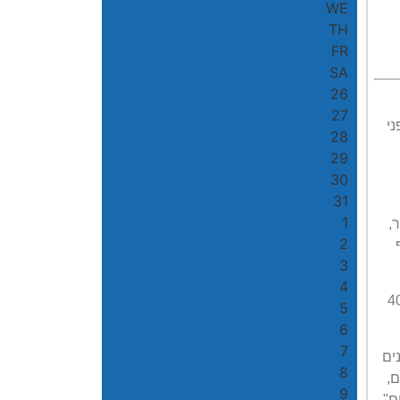
WE
TH
FR
SA
26
27
י
28
29
30
31
1
,
2
שנה הנו כ-120 אלף
3
4
זן "וונדרפול", כשהיבול נאמד בכ-65,000 טון, כ-40%
5
6
7
ים
8
ם,
9
ם".