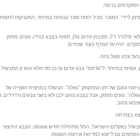
מוקדמים בניסוי:
את ה"פינק ליידי" המוכר. מכיל רמות סוכר גבוהות במיוחד, המעניקות לתפוח
לאי סילנדר ז"ל, מקיבוץ מרום גולן. תפוח בצבע בורדו, טעים, מתוק
מוקדם. יהיה על המדף בעוד שנתיים.
 בעל צבע סגול כהה.
עסיסי במיוחד. ל"אדמס" צבע אדום עז בכיסוי מלא והוא זן המבשיל
ל ניחוח וטעם של הזן המתקתק "גאלה". הבשלה במחצית השנייה של
אלה", טעים ומתוק, אבל בצבע צהוב-לבן ולא בשני צבעים ורדרדים, כ
צבעו צהוב.
צא בצמיחה:
 מבשיל באקלים הישראלי, החל מתחילת חודש אוגוסט. הצבע החיצוני
י המתאים גם לייצוא למדינות אירופה השונות.