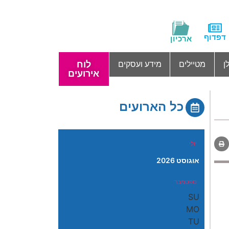
דפדוף
ארכיון
לוח
ן
מטיילים
מידע ועסקים
אירועים
כל הארועים
יולי
אוגוסט 2026
ספטמבר
SU
MO
TU