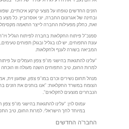
הזנים החדשים טופחו על מצעי קרקע איכותיים, שפותח
ובחינה של אגרונום החברה, יוני אוסרוביץ. כל מצע 
זאת, כחלק מפעילות החברה לייצר התאמה מקסימלית 
סמנכ"ל פיתוח החקלאות בחברה לפיתוח הגליל ויו"ר
עונת התפוחים, יש לנו בגליל ובגולן תפוחים טעימים,
המביאה בשורה לענף ולחקלאות.
"עלינו להתגאות בהישגי מו"פ צפון העמלים על פיתוח
למרות החום, טיב התפוחים השנה מעולה וזו הוכחה 
מנהל תחום נשירים וכרם במו"פ צפון, שמעון זית, אמ
הצומח במשרד החקלאות: "אנו בוחנים את הזנים בחלק
הנבחרים מוצעים לחקלאים".
עמוס לוין: "עלינו להתגאות בהישגי מו"פ צפון
במיוחד לחך הישראלי. למרות החום, טיב התפו
החבר'ה החדשים