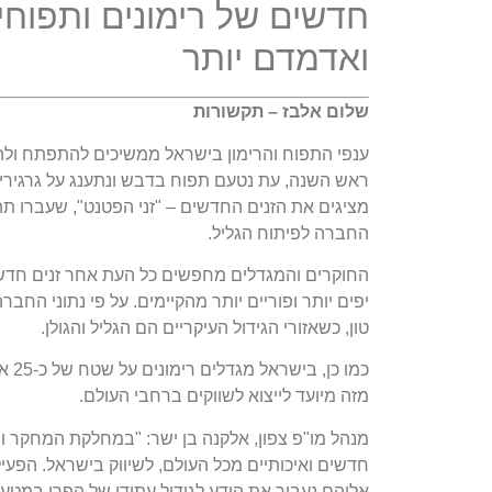
חדשים של רימונים ותפוחים
ואדמדם יותר
שלום אלבז – תקשורות
ענפי התפוח והרימון בישראל ממשיכים להתפתח ולה
ראש השנה, עת נטעם תפוח בדבש ונתענג על גרגירי 
מציגים את הזנים החדשים – "זני הפטנט", שעברו תה
החברה לפיתוח הגליל.
החוקרים והמגדלים מחפשים כל העת אחר זנים חדשי
טון, כשאזורי הגידול העיקריים הם הגליל והגולן.
מזה מיועד לייצוא לשווקים ברחבי העולם.
מנהל מו"פ צפון, אלקנה בן ישר: "במחלקת המחקר ו
חדשים ואיכותיים מכל העולם, לשיווק בישראל. הפע
אליהם נעביר את הידע לגידול עתידי של הפרי במטעי 