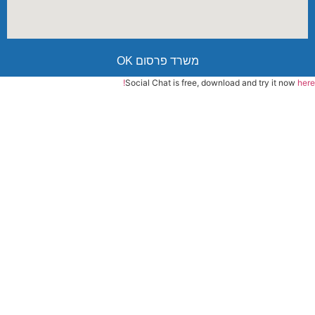
משרד פרסום OK
Social Chat is free, download and try it now
here!