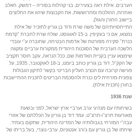
הערבים. אילת ראה בצעירים, בני קהילות בסוריה – דמשק, חאלב
ואחרות, ההולכות ומתרוששות, את הקבוצות שיהוו את החלוצים
ביישוב החורן והגולן.
התייחסויותיהם של משה שרת ודוד בן גוריון לתזכיר של אילת
נמצאו, אם כי בעקיפין. ב-15 לאוגוסט, שולח שרת לחברת "קדמת
כנרת" סקירה מפורטת של אדמות הבטיחה, שחוברה ע"י עובדי
הלשכה הערבית של הסוכנות היהודית ממקורות ערביים ומקווה
שימצאו עניין בקניית האדמות שם, ככל הנראה, עקב חוסר תקציב
של הקק"ל. דוד בן גוריון כותב ביומנו, ב-18 לאוקטובר, 1935, על
פגישה קרובה עם הנציב העליון הבריטי בקשר לתיקון הגבולות
צפונית-מזרחית לים כנרת ולהסכמת הבריטים לתכנית ההתיישבות
בחורן (תכנית אילת).
שנת 1936
בשיחותיו עם מנהיגי ערב וערביי ארץ ישראל, לפני ובשעת
מאורעות תרצ"ו-תרצ"ט, עמד דוד בן גוריון על הכללתם של אזורי
עבה"י המזרחי בגבולותיה של המדינה היהודית, שתקום בעתיד.
שיחתו של בן גוריון עם ג'ורג' אנטוניוס, ערבי-נוצרי, בעל בריתו של