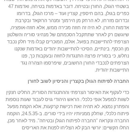
בשטחי הגולן, החורן ובטיחה. דובר באדמות בטיחה, ואדמות 47
כפרים בגולן, בהם חיספין, קצרין ועוד – מרכז הגולן, בדרומו
ובדרום מזרחו, לא הרחק מן הירמוך ומנהר הרוקאד ובקרבת
אדמות החורן. לא היה זה חוזה מכירה ממש, אלא חוזה-אופציה,
שיוגשם רק לאחר שתתקבל הסכמתם של מנהיגי סוריה והשלטון
הצרפתי להתיישבות בפועל. אולם, המוכרים קבלו מיד חלק נכבד
מן הכסף. בינתיים, הסיכוי להתיישבות יהודים באדמות שנקנו
נחלש, כי בסוריה פרצה התנגדות לחוזה ובעקבות כך, פנו
הצרפתים לנכבדי החורן החשובים, שיפרסמו הצהרה נגד
התיישבות יהודית.
החברה לפיתוח הגולן בקצרין והניסיון לשוב לחורן
כדי לעקוף את האיסור הצרפתי וההתנגדות הסורית, החליט חנקין
לשוות למפעל אופי כלכלי. הראש היהודי גויס לעבוד שעות נוספות
והפתרון נמצא. לא תהיה זאת רכישת קרקעות, אלא הקמת מפעל
פיתוח כלכלי, שחלק ממניותיו יהיו בידי סורים. ב-24.5.35, הוקמה
החברה ונקראה "החברה לפיתוח הגולן ובטיחה". מיד לאחר מכן,
החלו הקשיים: יורשי הבק לא הצליחו לפנות את האריסים