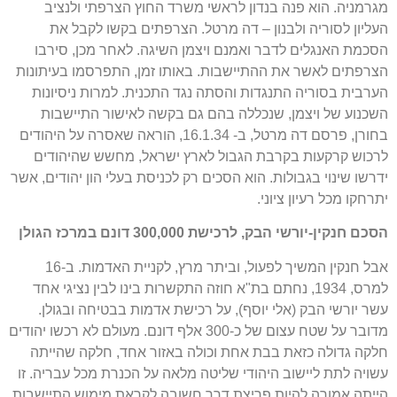
מגרמניה. הוא פנה בנדון לראשי משרד החוץ הצרפתי ולנציב
העליון לסוריה ולבנון – דה מרטל. הצרפתים בקשו לקבל את
הסכמת האנגלים לדבר ואמנם ויצמן השיגה. לאחר מכן, סירבו
הצרפתים לאשר את ההתיישבות. באותו זמן, התפרסמו בעיתונות
הערבית בסוריה התנגדות והסתה נגד התכנית. למרות ניסיונות
השכנוע של ויצמן, שנכללה בהם גם בקשה לאישור התיישבות
בחורן, פרסם דה מרטל, ב- 16.1.34, הוראה שאסרה על היהודים
לרכוש קרקעות בקרבת הגבול לארץ ישראל, מחשש שהיהודים
ידרשו שינוי בגבולות. הוא הסכים רק לכניסת בעלי הון יהודים, אשר
יתרחקו מכל רעיון ציוני.
הסכם חנקין-יורשי הבק, לרכישת 300,000 דונם במרכז הגולן
אבל חנקין המשיך לפעול, וביתר מרץ, לקניית האדמות. ב-16
למרס, 1934, נחתם בת"א חוזה התקשרות בינו לבין נציגי אחד
עשר יורשי הבק (אלי יוסף), על רכישת אדמות בבטיחה ובגולן.
מדובר על שטח עצום של כ-300 אלף דונם. מעולם לא רכשו יהודים
חלקה גדולה כזאת בבת אחת וכולה באזור אחד, חלקה שהייתה
עשויה לתת ליישוב היהודי שליטה מלאה על הכנרת מכל עבריה. זו
הייתה אמורה להיות פריצת דרך חשובה לקראת מימוש התיישבות