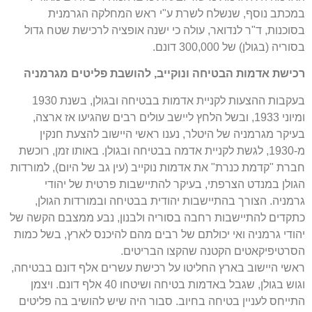
במכתב נוסף, שנשלח לשרת ע"י ראש המחלקה הגרמנית
בסוכנות, ד"ר לנדואר, עולה כי ישנה אופציה לרכישת שטח גדול
בסוריה (בגולן) של 300,000 דונם.
רכישת אדמות הבטיחה ונוקייב, להושבת פליטים מגרמניה
בעקבות ההצעות לקניית אדמות בבטיחה ובגולן, בשנת 1930
ומיוני 1933, ובשל הלחץ ליישב עולים רבים שהגיעו אז ארצה,
בעיקר מגרמניה של היטלר, נענו ראשי היישוב להצעת חנקין
מ-1930, לגשת לקניית אדמה בבטיחה ובגולן. באותו זמן, רוכשת
חברת "קדמת כנרת" את אדמות נוקייב (עין גב של היום), למורדות
הגולן במנדט הצרפתי, בעיקר להתיישבות פרטית של יהודי
גרמניה. הצורך בהתיישבות יהודית בבטיחה ובמורדות הגולן,
כתקדים להתיישבות רחבה בסוריה ולבנון, נבע ממצבם הקשה של
יהודי גרמניה ואי יכולתם של רבים מהם להיכנס לארץ, בשל כמות
הסרטיפיקאטים הקטנה שהקצו הבריטים.
ראשי היישוב בארץ החליטו על רכישת עשרים אלף דונם בבטיחה,
וגוש בגולן, שגבל באדמות בטיחה ושיטחו 40 אלף דונם. ויצמן
התייחס לעניין בטיחה בחיוב. סבור היה שיש להושיב בה פליטים