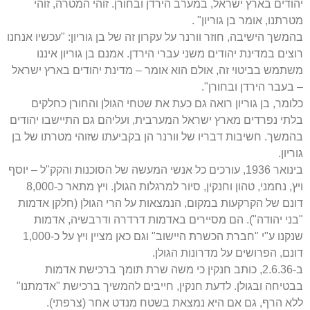
יהודים בארץ ישראל, במערב הירדן ובחורן. זוהי המטרה, זוהי
מטרתנו, אומר בן גוריון" .
בהמשך הישיבה, חוזר וורנר על עקרון זה של בן גוריון: "עכשיו אנחנו
רוצים במדינת יהודים משני עברי הירדן. אמנם בן גוריון איננו
משתמש בביטוי זה, אולם הוא אומר – מדינת יהודים בארץ ישראל
– בעבר הירדן ובחורן".
כלומר, בן גוריון רואה גם כעת את שטחי הגולן והחורן כחלקים
בלתי נפרדים מארץ ישראל המערבית, ועליהם גם התיישבו יהודים
בהמשך. חשיבות דבריו של וורנר הן בקביעתו שזוהי מטרתו של בן
גוריון.
בינואר 1936, עורכים כל אנשי המעשה של הסוכנות והקק"ל – יוסף
ויץ, נחמני, טהון וחנקין, סיור למרגלות הגולן. ויץ מתאר כ-8,000
דונם של הקרקעות במקום, הנמצאות על הרי הגולן (חלקן אדמות
"בני יהודה"). הם מסיירים באדמות דרדרה ודרבשיה, אדמות
שנקנו ע"י "חברת הכשרת היישוב" וגם כאן מציין ויץ על כ-1,000
דונם, הפרושים על מדרונות הגולן.
ב-2.6.36, כותב חנקין כי משה שרת תומך ברכישת אדמות
בבטיחה ובגולן. לדעת חנקין, חייבים להמשיך ברכישת "אדמתנו"
ללא הרף, גם אם היא נמצאת בשטח מנדט אחר (צרפתי).