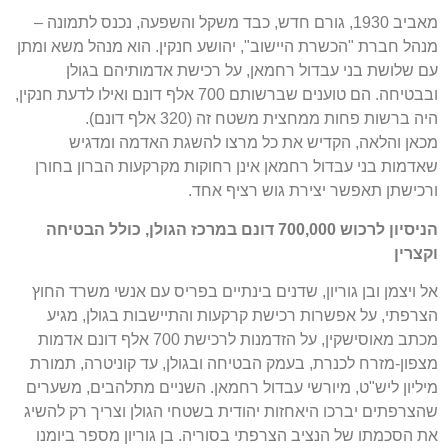
מאביב 1930, גורם חדש, כבד משקל והשפעה, נכנס לתמונה –
מנהל חברת "הכשרת היישוב", יהושע חנקין. הוא מנהל משא ומתן
עם שלושת בני עבדול רחמאן, על רכישת אדמותיהם בגולן
ובבטיחה. הם טוענים שברשותם 700 אלף דונם ואילו לדעת חנקין,
היה ברשות פחות ממחצית משטח זה (320 אלף דונם).
מכאן והלאה, הקדיש את כל מרצו להשגת האדמה ומדגיש
שאדמות בני עבדול רחמאן אינן רחוקות מקרקעות הברון בחורן
ורכישתן תאפשר יצירת גוש רציף אחד.
הניסיון לרכוש 700,000 דונם במרכז הגולן, כולל הבטיחה
וקצרין
אל ויצמן ובן גוריון, שדנים בינתיים בפריס עם אנשי משרד החוץ
הצרפתי, על אפשרות רכישת קרקעות והתיישבות בגולן, מגיע
מכתב מאוסישקין, על הזדמנות לרכישת 700 אלף דונם אדמות
מצפון-מזרח לכנרת, בעמק הבטיחה ובגולן, עד קוניטרה, תמורת
מיליון ליש"ט, מיורשי עבדול רחמאן. השניים מתלהבים, משערים
שהצרפתים יברכו היאחזות יהודית בשטחי הגולן וצריך רק להשיג
את הסכמתו של הנציב הצרפתי בסוריה. בן גוריון מספר ביומנו