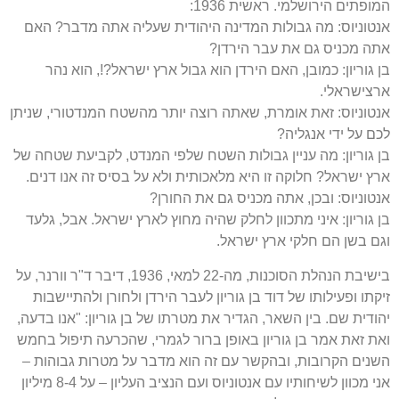
המופתים הירושלמי. ראשית 1936:
אנטוניוס: מה גבולות המדינה היהודית שעליה אתה מדבר? האם
אתה מכניס גם את עבר הירדן?
בן גוריון: כמובן, האם הירדן הוא גבול ארץ ישראל?!, הוא נהר
ארצישראלי.
אנטוניוס: זאת אומרת, שאתה רוצה יותר מהשטח המנדטורי, שניתן
לכם על ידי אנגליה?
בן גוריון: מה עניין גבולות השטח שלפי המנדט, לקביעת שטחה של
ארץ ישראל? חלוקה זו היא מלאכותית ולא על בסיס זה אנו דנים.
אנטוניוס: ובכן, אתה מכניס גם את החורן?
בן גוריון: איני מתכוון לחלק שהיה מחוץ לארץ ישראל. אבל, גלעד
וגם בשן הם חלקי ארץ ישראל.
בישיבת הנהלת הסוכנות, מה-22 למאי, 1936, דיבר ד"ר וורנר, על
זיקתו ופעילותו של דוד בן גוריון לעבר הירדן ולחורן ולהתיישבות
יהודית שם. בין השאר, הגדיר את מטרתו של בן גוריון: "אנו בדעה,
ואת זאת אמר בן גוריון באופן ברור לגמרי, שהכרעה תיפול בחמש
השנים הקרובות, ובהקשר עם זה הוא מדבר על מטרות גבוהות –
אני מכוון לשיחותיו עם אנטוניוס ועם הנציב העליון – על 8-4 מיליון