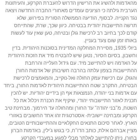
מהאדמות ולהשיג את הרישיון הדרוש להעברת הקרקע, והעיתונות
הערבית גילתה כי הציונים עומדים מאחורי החברה החדשה ויצאה
נגד הקנייה. לבסוף, הודיעה הממשלה הסורית בפירוש, שלא
תרשה התיישבות יהודית בבטיחה. כיוון שכך, שרת, שהתייחס
קודם לכך בחיוב רב לרכישת גולן ובטיחה, טען שאין עוד לעשות
באותו זמן שום צעד בעניין.
ביולי 1935, מסיירת המחלקה המדינית בסוכנות היהודית. בדין
וחשבון, בסיום הסיור, נטען שיש להבטיח מיד את הזכות היהודית
על האדמה ויש להתיישב מיד. עם גידול העלייה והרחבת
ההתיישבות בצפון עלתה בהרבה חשיבותן של אדמות החורן
והגולן. עם רכישת עמק החולה ואל-נוקייב, והמאמצים לרכישת
הבטיחה, התקרב שטח ההתיישבות היהודית לאדמות החורן, ביחד
עם אדמות בני יהודה, הנמצאות אף הן בידיים יהודיות. יש להכין
תכנית לאזור התיישבותי יהודי, שיקיף את הכנרת ויכלול את כל
השטח, מ"בני יהודה" עד החורן ומהחולה עד הירמוך. מבחינת טיב
הקרקע ומבחינה יישובית- אסטרטגית זהו אחד החשובים באזורי
הארץ. לאחר סיכום התנאים החקלאיים וההתיישבותיים הטובים,
מציין אברהם אילת, כותב הדו"ח, כי בגוש ג'ילין, באדמות הברון
בחורן, ניתן להתיישב לאלתר מבלי לפגוע במעבדי הקרקע