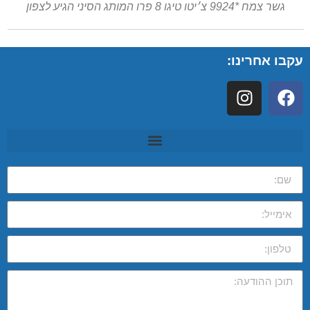
גשר צמח *9924 צ׳יטו טיגו 8 פרו המותג הסיני הגיע לצפון
עקבו אחרינו: