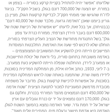
שלדעתו "אפשר יהיה להתחיל בקניית קרקע בסוריה – בצפון או
במזרח. יש הצעה של 700,000 דונם בגולן, בשביל הקק"ל". בניגוד
לדו"ח שהגישו שני מומחי הקק"ל, לבדיקת קרקעות הגולן, מציין בן
גוריון ביומנו שאכן "האדמה גרועה, מלבד שטח של 40,000 דונם"
(בבטיחה), אך בכל זאת, לדעתו "יש אפשרות של רכישת שטח של
600,000 דונם בעבר הירדן הצרפתי, ממזרח כנרת עד צפון
גולן".בשל התנגדות מחודשת של הנציב העליון הצרפתי בסוריה,
הוחלט שלא לרכוש לפי שעה את האדמות. התלבטות המוסדות
המיישבים הייתה היכן להשקיע את המשאבים המצומצמים –
באדמה משובחת בתחום סוריה, בלי ודאות של יכולת התיישבות,
או ממערב לירדן. ההחלטה שנפלה הייתה להשקיע כעת ממערב.
ב-7 ליוני, 1933, כותב אליהו אילת, מן המחלקה המדינית בסוכנות,
לידידו משה שרת, שהתמנה באותה שנה לראש המחלקה המדינית
בסוכנות, על אפשרות לרכישת קרקעות בגולן. מדובר על משפחה
מכובדת מדמשק המעוניינת למכור לתנועה הציונית "שטח אדמה
של 450,000 דונם הנמצאים מהצד המזרחי בכנרת, וחלקם גם
בגולן. 170,000 דונם נמצאים על יד ים כנרת וגובלים עם ארץ
ישראל על יד חמת גדר. שאר האדמה נמצא בהמשך השטח לגולן.
האדמה היא אדמת מישור ובעלת מים. המחירים זולים מאוד".