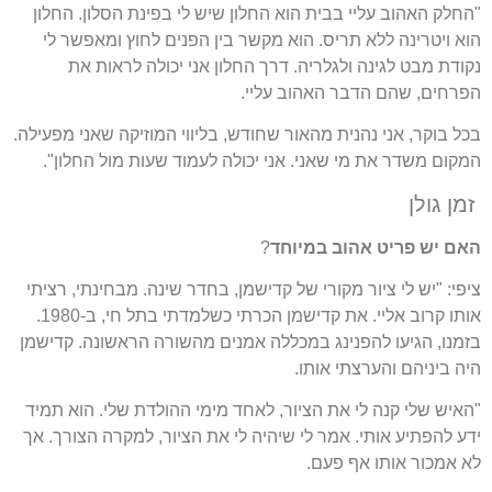
"החלק האהוב עליי בבית הוא החלון שיש לי בפינת הסלון. החלון
הוא ויטרינה ללא תריס. הוא מקשר בין הפנים לחוץ ומאפשר לי
נקודת מבט לגינה ולגלריה. דרך החלון אני יכולה לראות את
הפרחים, שהם הדבר האהוב עליי.
בכל בוקר, אני נהנית מהאור שחודש, בליווי המוזיקה שאני מפעילה.
המקום משדר את מי שאני. אני יכולה לעמוד שעות מול החלון".
זמן גולן
האם יש פריט אהוב במיוחד
?
ציפי: "יש לי ציור מקורי של קדישמן, בחדר שינה. מבחינתי, רציתי
אותו קרוב אליי. את קדישמן הכרתי כשלמדתי בתל חי, ב-1980.
בזמנו, הגיעו להפנינג במכללה אמנים מהשורה הראשונה. קדישמן
היה ביניהם והערצתי אותו.
"האיש שלי קנה לי את הציור, לאחד מימי ההולדת שלי. הוא תמיד
ידע להפתיע אותי. אמר לי שיהיה לי את הציור, למקרה הצורך. אך
לא אמכור אותו אף פעם.