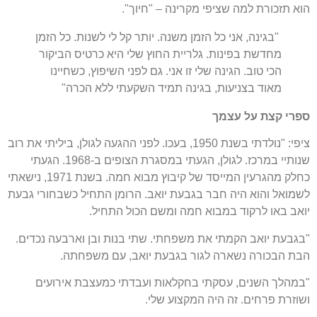
הוא תזכורת למה שציפי מקרינה – "חיוך".
"בגינה, אני כל הזמן משנה. יותר קל לי לשנות. כל הזמן
מחדשת בפינות. גלריית החוץ שלי היא כרטיס הביקור
הכי טוב. הגינה שלי זו אני. גם לפני השיפוץ, כשחיינו
מאוד בצניעות, בגינה תמיד השקעתי ללא הכרה"
ספרי קצת על עצמך
ציפי: "נולדתי בשנת 1950, בעכו. לפני ההגעה לגולן, ביליתי את רוב
שנותיי במרכז. לגולן, הגעתי במסגרת הצופים ב-1968. הגעתי
כחלק מהגרעין המייסד של קיבוץ מבוא חמה. בשנת 1971, נישאתי
לשמואל והוא היה חבר בגבעת יואב. הרומן התחיל כשבחורי גבעת
יואב באו לרקוד במבוא חמה ומשם הכול התחיל.
"בגבעת יואב הקמתי את משפחתי. שתי בנות ובן וארבעה נכדים.
הבת הבכורה נשארה לגור בגבעת יואב, עם משפחתה.
"במהלך השנים, עסקתי בחקלאות ועבדתי כמעצבת אירועים
ושוזרת פרחים. זה היה המקצוע שלי.