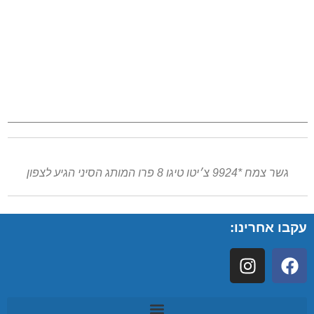
גשר צמח *9924 צ׳יטו טיגו 8 פרו המותג הסיני הגיע לצפון
עקבו אחרינו: