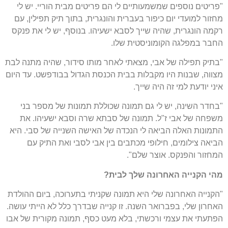
"פריטים נוספים שמשמעותיים לי הם פריטים מבית הוריי. יש לי
מחזור למועדי יום כיפור בעברית והונגרית, בתוך תיק תפילין, עם
רקמה הונגרית, שהיה שייך לסבא ישעיהו. בנוסף, יש לי את פנקס
החבר במפלגה הקומוניסטית שלו.
"בתיק תפילה של אבי, מצאתי לאחר מותו סידור, שהיה מתנה לבת
מצווה, שבנות היו מקבלות בבית הכנסת הגדול בבודפשט. עד היום
איני יודעת למי זה היה שייך.
"בחדר השינה, יש לי גם תמונה שכוללת תמונות של מספר בני
משפחה של אבי ז"ל. תמונה של סבתא שרה וסבא ישעיהו. את
התמונות האלה הביאה לי הנכדה של האישה השנייה של סבי. היא
הביאה צילומים, חילופי מכתבים בין אבי לסבי ואת התיק עם
המחזור והפנקס. אוצר שלם".
מהי הקנייה האחרונה שלך לבית?
"הקנייה האחרונה שלי היא תמונה שקניתי בתערוכה, ביום ההולדת
האחרון שלי, בפברואר השנה. זו קנייה שבדרך כלל לא הייתי עושה.
הפתעתי את עצמי ורכשתי, בלא מעט כסף, תמונה מקורית של אבו