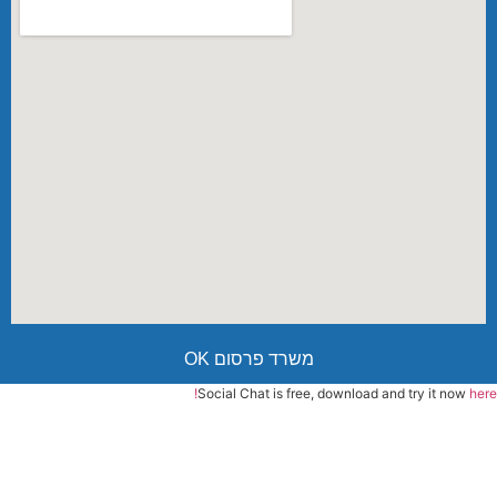
משרד פרסום OK
Social Chat is free, download and try it now
here!