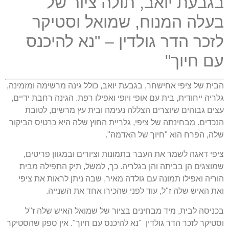
בגבעת יואב, תולה ציור של
בעלה המנוח, שמואל וסטיקר
לזכר הדר גולדין – "נא להיכנס
עם חיוך"
הבית של ציפי אחישחר, בגבעת יואב, כולל גינה מרשימה ומזמינה,
גלריה ייחודית, בית עם אופי ויופי ואפילו רפת. הגינה רחבת ידיים,
עצים גבוהים שיוצרים הצללה נעימה ובית עץ מרשים, לטובת
הנכדים. מבחינתה של ציפי, גלריית החוץ שלה היא כרטיס הביקור
שלה, הפרח הוא "חיוך של האדמה".
ציפי דאגה לשמר את העבר בתמונות וציורים ובמגוון פריטים,
שמוצגים הן בביתה והן בגלריה. כך, למשל, תיק התפילה מבית
הוריה ואפילו תמונה עם גולדה מאיר, שבה ניתן לראות את ציפי
ואת האיש שלה ז"ל, עוד לפני שהכירו אחד את השנייה.
בכניסה לבית, מיד מבחינים בציור של שמואל האיש שלה ז"ל
וסטיקר לזכר הדר גולדין "נא להיכנס עם חיוך". אין ספק שהסטיקר