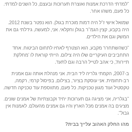
"למדתי הדרכת אמנות ואוצרת תערוכות ובעצם, כל השנים למדתי.
כל פעם, משהו אחר.
שמואל אישי ז"ל היה דמות מוכרת בגולן. הוא נפטר בשנת 2012.
היה בקבע, קצין הגמ"ר בגולן וחקלאי. אני, למעשה, גידלתי גם את
המשק וגם את הילדים.
"כשהשתחרר מקבע, הוא הצטרף לאחיו לתחום הביטוח. אחד
התחביבים העיקריים שלו היה צילום. הייתי קוראת לו 'מחלקת
תיירות', כי אהב לטייל הרבה וגם לתעד.
ב-2007, הקמתי גלריה ליד הבית. אני מנהלת אותה וגם אמנית
רב-תחומית. אני עוסקת בציור, בצילום, בפיסול קרמי, רקמה,
טקסטיל ועוד מגוון טכניקות. כל פעם, מתווספת עוד טכניקה חדשה.
"בגלריה, אני מציגה גם תערוכות יחיד וקבוצתיות של אמנים שונים.
מציגים בה אמנים מכל הארץ והיו גם אמנים מהעולם. לאמנות אין
גבול".
מהו החלק האהוב עלייך בבית?