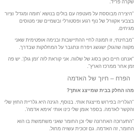
שקרה פריד.
"היצירה מבוססת על מעטפה עם בולים בנושא 'חומה ומגדל' וציור
בצבעי אקוורל של נוף רגוע ופסטורלי ובשמיים שני מטוסים
מגיחים.
"מבחינתי, זו תמונה לחיי ההתיישבות ובנימה אופטימית שאני
מקווה שהגולן ישגשג ויפרח ונתגבר על המחלוקות שבדרך.
"אנחנו חיים כאן בסוג של שלווה. אני קוראת לזה 'זמן גולן'. יש פה
זמן אחר ממרכז הארץ".
הפרח – חיוך של האדמה
מהו החלק בבית שמייצג אותך?
"הגלריה בפירוש מייצגת אותי. בנוסף, הגינה היא גלריית החוץ שלי
והקשר לאדמה. בספר אומן שלי כינו אותי 'אימא אדמה'.
"התערוכה האחרונה שלי וכן החומר שאני משתמשת בו הוא
החומר, זה האדמה. גם זכוכית עשויה מחול.