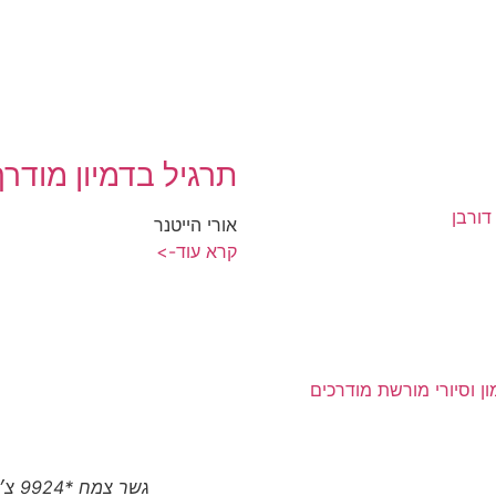
תרגיל בדמיון מודרך
דורבן
אורי הייטנר
קרא עוד->
 וסיורי מורשת מודרכים
גשר צמח *9924 צ׳יטו טיגו 8 פרו המותג הסיני הגיע לצפון