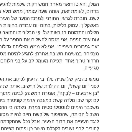
הגולן, והאוטו דואר מאחר חמש דקות שלמות להגיע
בדרום, לעומת זאת, אותה שעה עצמה, ממש מלא אקש
לשם. חוברת לגרעין התורני ולמרכז הנוער של העיריי
באשקלון". עמוק בלילות, בתום יום עבודה בחוצות 
הלילה והתמונות הנוראות של יפֵי הבלורית והתואר 
עזה עזת הפנים, אני מנסה להשלים את הספר על מח
"עם גפרורים בעיניים", אני לא ממש מצליחה גדולות
מצליחה במשימה חשובה אחרת: להגיע למיטה מספי
הרהור טרוף אחד ותפילה מעומק לב על בני הלוח
סג'עייה.
ממש בהבזק של שנייה נולד בי הרעיון לכתוב את ה
לפני "יום קשת", יום ההולדת של היישוב. אותה שנ
"בן ארבעים – לְבִינָה", אומרת המשנה; לבינה מתוך
לבונקר שבו נולדה קשת במעבה אדמת קוניטרה ביום
משכבר הימים לנוסטלגיסטית צמרת, ניצתה בי ההכר
השביל הביתה, שהסיפור של קשת חייב להיות מסופר.
לנגד העיניים את הדור הצעיר. אבל ככל שהתקדמה
לְהורים לבני נעורים לקבלת משוב כן ופתוח מפיהם 