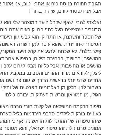
תגובת ההורה בנוסח כזה או אחר: "טוב, אני אקנה 
אבל אני תפסתי קודם, שיהיה ברור"!
נאלצתי להבין שאף שקהל היעד המוצהר שלי הוא גילא
מבוגרים שמציצים מעל כתפיהם וקוראים אִתם ביחד
של הספר והשתנה, או התדייק: הוא לבש גוון תיעודי
הסיפורית-חווייתית שהוא עוטה למִן השורה ראשונה ש
פִיש בזלת". לא שכחתי לרגע את קהל היעד המקורי,
המושגים, בחוויות, בבחירת מילים; בחיפוש אחר דרך
מושגים או מחשבות, אבל כל זה מבלי לגרום עלבון 
ליצלן, לקוראים מדור ההורים והסבים. במקביל התע
אחדים שדמיינתי בראשית הדרך שיגוונו פה ושם א
בשחור לבן: חלקן מן האלבומים הפרטיים של ותיקי קש
הגולן, מן המוזיאון ומרשות העתיקות. יבורכו כולם!
סיפור ההקמה המופלאה של קשת חורג הרבה מאוסף 
בעיניים בורקות לילדים סרבני הירדמות בליל סערה
שזהו סיפורה של ההתנחלות הראשונה, אף כי המושג ל
אמונים טרם נולד. זהו סיפור ישראלי, והוא מסופר פ