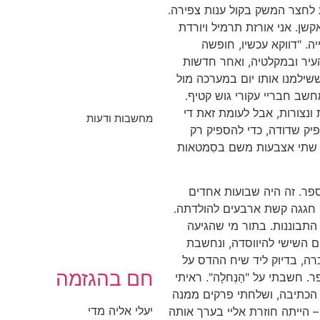
 לחצר המשק בקול ענות צפירה.
ן. אני אורזת תרמיל ויורדת
ה. "דווקא עכשיו, חופשה
העיר ובמקלטיה, ואחר חדשות
ששילמנו אותו יום במערכה מול
שב חבריי עקורי גוש קטיף.
 ונצורות, אבל לעומת זאת די
מחשבות ודעות
ק שדודה, כדי להספיק רק
ם שתי אצבעות משם בסִמטאות
ספר. זה היה שבועות אחדים
ה חגגה קשת ארבעים להולדתה.
 התבוננות. בתור מי שהגיעה
 השישי להיווסדה, ונחשבת
ה, בדיוק ליד שיח ההדס על
חם בהגזמה
 חשבתי על "הַנְחלָה". ראיתי
 הכתיבה, ושלחתי פרקים ממנה
יעלי אליה מדי
– הייתה חוזרת אליי בערך אותה