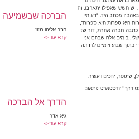
או בו את עצמם. חילונים
". יש חשש שאפילו יתאהבו. זה
הברכה שבשמיעה
אהבה מכתב היד. "דעותיי
ות היא ספרות היא ספרות",
הרב אליהו מזוז
, כתבה חברה אחרת, דור שני
קרא עוד->
שלי, בימים אלה שבהם אני
 בתוך שבוע ויומיים לרדתה
, שיספר, יחכים ויעשיר.
רנט דרך "הדסטארט פתאום
הדרך אל הברכה
גיא אדרי
קרא עוד->