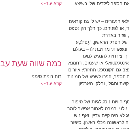
קרא עוד->
את הספר לילדים שלי כשיצא,
י הנעורים – יש לי גם קוראים
, או לפניהם. כך הלך הקונספט
, שזור באדרת
ל הפרק הראשון, "גֶּפילטֶע
 ונשארתי מחויבת לו – בעולם
 יצירתית להנגיש לנוער
כמה שווה שעת עבו
אינטלקטואלי או שעמום, רחמנא
צב גם הקונספט החזותי: איורים
רוח רונית סימני
ת הספר, הפכו לשפע של תמונות
קרא עוד->
ת והגולן, וחלקן מארכיון
חוויות נוסטלגיות של סיפור
 גולני. במבט לאחור אפשר לומר
א היה קיים עדיין, ואף גוש
ה לראשונה מכלי ראשון. סיפור