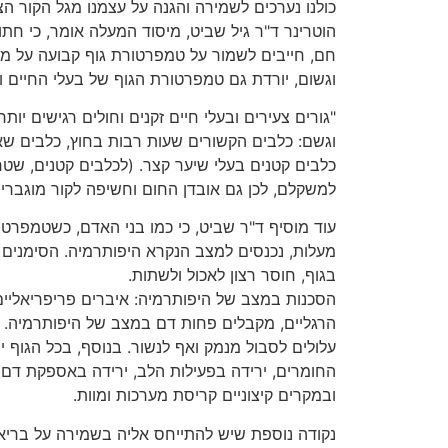
כולנו נערכים לשמירה והגנה על עצמנו מגל הקור הצ
הוטרינר ד"ר גיל שביט, מיסוד המעלה אומר, כי חתול
חם, חייבים לשמור על טמפרטורת גוף קבועה על מנ
וגשום, יורדת גם טמפרטורת הגוף של בעלי החיים וח
"גורים צעירים ובעלי חיים זקנים וחולים רגישים יותר
וגשם: כלבים הקשורים שעות רבות בחוץ, כלבים שא
כלבים קטנים בעלי שיער קצר. (לכלבים קטנים, שטח 
למשקלם, לכן גם אובדן החום וחשיפה לקור מוגברים
מעלות, נכנסים למצב הנקרא היפותרמיה. הסימנים ה
בגוף, חוסר רצון לאכול ולשתות.
הסכנות במצב של היפותרמיה: איברים פריפריאליים כ
הרגליים, מקבלים פחות דם במצב של היפותרמיה.
עלולים לסבול מנמק ואף לנשור. בנוסף, בכל הגוף י
החומרים, ירידה בפעילות הלב, ירידה באספקת דם (
ובמקרים קיצוניים קריסת מערכות ומוות.
נקודה נוספת שיש להתייחס אליה בשמירה על בריא