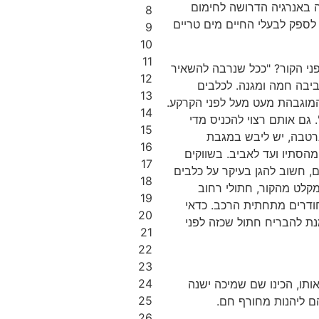
ה באנרגיה הדרושה לחימום
8
ח לספק לבעלי החיים מים טריים
9
10
11
פני הקור? "ככל שנרבה להשאיר
12
ביבה חמה ומגנה. לכלבים
13
המוגבהת מעט מעל לפני הקרקע.
14
 גם אותם רצוי להכניס מדי
15
רטבה, יש ליבש במגבת
16
הסתיו ועד לאביב. בשווקים
17
ם, חשוב להגן בעיקר על כלבים
18
מקלט מהקור, חתולי רחוב
19
חודרים מתחתית הרכב. כדאי
20
נת להבריח חתול שכזה לפני
21
22
23
24
ותו, הכינו שם שמיכה ישנה
25
ם ליהנות מחורף חם.
26