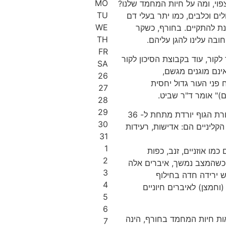
MO
פוי, ומה על חיות המחמד שלנו?
TU
ים וכלבים, כמו יתר בעלי דם
WE
ת להתקיים. בחורף, כשקר
TH
ובה עלינו להגן עליהם.
FR
 לקור, עוד בקבוצת הסיכון לקור
SA
ינם מוגנים מגשם,
26
פני העור גדול יחסית
27
)" אומר ד"ר שביט.
28
29
עוד מוסיף ד"ר שביט, כי כמו בני האדם, כשטמפרטורת הגוף יורדת מתחת ל- 36
30
קליניים הם: אדישות, רעידות
31
1
מו אוזניים, זנב, כפות
2
 כשהמצב נמשך, איברים אלה
3
ש ירידה חדה בחילוף
4
וחמצן) לאיברים חיוניים
5
6
ות חיות המחמד בחורף, הינה
7