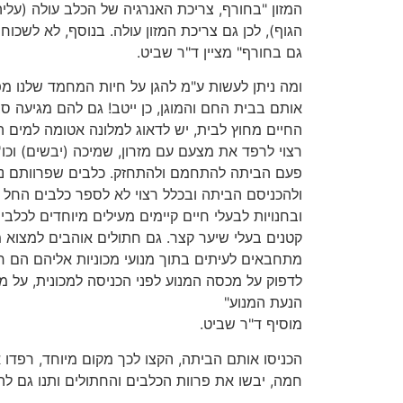
המזון "בחורף, צריכת האנרגיה של הכלב עולה (עלי
הגוף), לכן גם צריכת המזון עולה. בנוסף, לא לשכו
גם בחורף" מציין ד"ר שביט.
ומה ניתן לעשות ע"מ להגן על חיות המחמד שלנו מ
אותם בבית החם והמוגן, כן ייטב! גם להם מגיעה ס
החיים מחוץ לבית, יש לדאוג למלונה אטומה למים 
רצוי לרפד את מצעם עם מזרון, שמיכה (יבשים) וכו'.
פעם הביתה להתחמם ולהתחזק. כלבים שפרוותם נ
ולהכניסם הביתה ובכלל רצוי לא לספר כלבים החל מ
ובחנויות לבעלי חיים קיימים מעילים מיוחדים לכלבי
קטנים בעלי שיער קצר. גם חתולים אוהבים למצוא 
מתחבאים לעיתים בתוך מנועי מכוניות אליהם הם 
לדפוק על מכסה המנוע לפני הכניסה למכונית, על מ
הנעת המנוע"
מוסיף ד"ר שביט.
הכניסו אותם הביתה, הקצו לכך מקום מיוחד, רפדו א
חמה, יבשו את פרוות הכלבים והחתולים ותנו גם לה