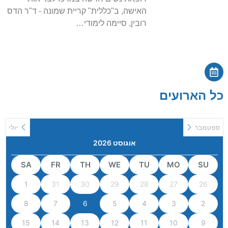
האישה, ב"כללית" קריית שמונה - ד"ר הדס
רובין, סיימה לימודי…
כל הארועים
ספטמבר
יולי
אוגוסט 2026
SA
FR
TH
WE
TU
MO
SU
1
31
30
29
28
27
26
8
7
6
5
4
3
2
15
14
13
12
11
10
9