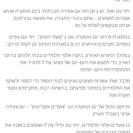
יחד עם זאת
,
יש ביום הזה גם אמירה חברתית
:
ביום ההוקרה אנחנו
אומרים לפצועים
–
אתם גיבורי החברה
,
את מעשה גבורתכם
אנחנו מבקשים לעלות על נס
.
במסגרת אירועי יום ההוקרה
,
אנו ב
"
קשת יהונתן
",
יחד עם גופים
נוספים
,
מקיימים אירועים רבים במערכת החינוך וכן לקהל הרחב
.
במהלך החודש האחרון
,
ביקרו אלפי תלמידים בבתי הלוחם ברחבי
הארץ
,
כדי לפגוש את היום
–
יום של פצועי צה
"
ל ולהכיר את
ההתמודדויות היום
–
יומיות
.
מלבד זאת
,
עשרות פצועים מגיעים לבתי הספר כדי לספר ולשתף
את התלמידים בסיפור פציעתם
.
ברשויות רבות
,
מתקיימים טקסי
הוקרה ועוד
.
פרויקט הדגל של יום ההוקרה הנו
"
צועדים ומצדיעים
" –
יום צעידה
ארצי בשבילי הארץ
,
בו צועדים אלפי תלמידים
,
יחד עם חיילי צה
"
ל ושומעים בשטח את
סיפורי הגבורה של הפצועים
.