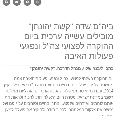
ביה
"
ס שדה
"
קשת יהונתן
"
מובילים עשייה ערכית ביום
ההוקרה לפצועי צה
"
ל ונפגעי
פעולות האיבה
כתב: ליבנה שלוי
,
מנהל הדרכה
, "
קשת יהונתן
"
יום ההוקרה השנתי לפצועי צה
"
ל ונפגעי פעולות האיבה צמח
מהשטח על ידי פעילים חברתיים בתנועת הנוער
"
בני עקיבא
"
בקיץ
2014,
עברה החלטת ממשלה שהפכה את היום הזה ליום ממלכתי
רשמי במדינת ישראל
.
מטרת היום היא להודות
,
להכיר ולראות את
אותם לוחמים ואזרחים שנפצעו
,
נותרו בחיים וסוחבים על גופם ועל
נפשם את צלקות המלחמה
.
להכיר תודה ולהוקיר את פועלם למען
המדינה
.