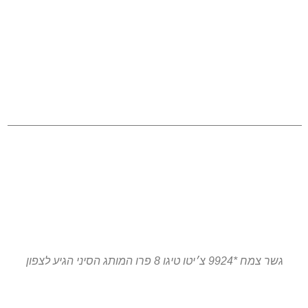
גשר צמח *9924 צ׳יטו טיגו 8 פרו המותג הסיני הגיע לצפון