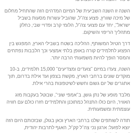
השנה זו השנה השביעית של המיזם המדהים הזה שהתחיל מחלום
של מיכה שוורץ
,
פצוע צה
"
ל
,
שהוביל עשרות מסעות בשביל
ישראל
",
יחד עם פצועי צה
"
ל
,
הלומי קרב ופדויי שבי
,
כחלק
מתהליך הריפוי והשיקום
.
דרך הטיול המשותף
,
ההליכה בשטח בשבילי הארץ
,
המפגש בין
הפצוע לתלמידים קורה באופן בלתי אמצעי וכך הלבבות נפתחים
והמסר הופך להיות משמעותי הרבה יותר
.
השנה
,
צעדו במיזם
"
צועדים ומצדיעים
" 15,000
תלמידים
,
ב
-10
מוקדים שונים ברחבי הארץ
,
מקשת בצפון ועד אילת בדרום
,
תוך
אתגרים של יום גשום וחשש לשיטפונות בהרי אילת
.
מלבד מופע של נתן גושן
,
ב
"
אמפי שוני
",
שבוטל בעקבות מזג
האוויר
,
היום כולו התנהל כמתוכנן והתלמידים חזרו כולם עם חוויה
עוצמתית ומשמעותית
.
תודה לשותפים שלנו ברחבי הארץ וכאן בגולן
,
שבזכותם היום הזה
יוצא לפועל
:
ארגון נכי צה
"
ל קק
"
ל
,
האגף לתרבות יהודית
,