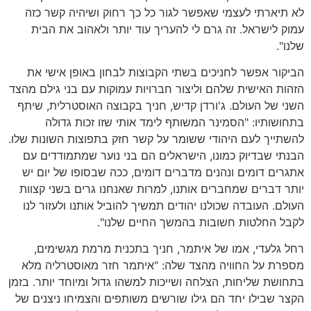
לא תיארתי לעצמי שאפשר לגור כל כך רחוק ושיהיה קשר כזה
עמוק לישראל. זה גרם לי להעריך עוד יותר ולאהוב את הבית
שלנו".
הביקור אפשר לחניכים בשתי הקבוצות לבחון באופן אישי את
הזהות האישית שלהם וליצור חברויות עמוקות עם בני גילם מהצד
השני של העולם. ג'ורדן קדיש, חניך בקבוצה האוסטרלית, שיתף
בתחושותיו: "הסמינר המשותף לימד אותי שזו זכות גדולה
להשתייך לעם היהודי ששומר על קשר חזק בתפוצות השונות שלו.
הבנתי שבדיוק כמונו, הישראלים הם בני נוער שמתמודדים עם
אתגרים דומים ונהנים מדברים דומים, ככה שבסופו של יום יש
יותר דברים שמחברים אותנו, למרות שאנחנו גרים בשני קצוות
העולם. העובדה שכולנו יהודים תמשיך להוביל אותנו ולעזור לנו
לקבל החלטות חשובות בהמשך החיים שלנו".
רחל גלעדי, אמו של איתמר, חניך בתכנית מרמת מגשימים,
מספרת על החוויה מהצד שלה: "איתמר חזר מאוסטרליה מלא
בתחושת שליחות, הצלחה ושייכות למשהו גדול ומיוחד יותר. בזמן
הקצר שבילו יחד הם גילו שורשים משותפים והצמיחו ניצנים של