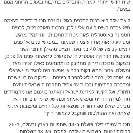
שיח חדש וייחודי, למרות ההבדלים בתרבות ובעולם הרוחני ממנו
באים".
ליאת שקד היא רכזת התכנית בגולן ובוגרת תכנית "דילר" בעצמה.
היא עבדה בשיתוף עם אלי גולבן, הרכזת האוסטרלית, לבניית
הסמינר באוסטרליה לאור מטרות התכנית. "זה תמיד מרגש
ומפתיע לראות את העוצמה שטמונה במפגשי פנים אל פנים.
דמיינו קבוצה של 40 בני נוער, חציים מהגולן והחצי השני
מהיבשת הרחוקה אוסטרליה, שנפגשים לראשונה פנים אל פנים,
ובמקום מבוכה וריחוק מתחבקים ומתנהגים כאילו הכירו מאז
ומעולם. אחרי חמש דקות כבר אי אפשר היה להגיד מי ישראלי
ומי אוסטרלי, בטח שלא להפריד ביניהם… וכשקבוצה כזו יושבת
ומדברת בפתיחות ובכנות על עתיד החברה הישראלית והעם
היהודי, ועל הקשר למדינת ישראל והאתגרים עמם אנו מתמודדים
תוך למידה הדדית ומפגש אמיתי וכנה של שתי תרבויות – אז
מבינים שאלו סוג החוויות שנשארות לכל החיים ומעצבות את מי
שאתה ואת ההחלטות שתקבל להמשך חייך".
תכנית עמיתי דילר פועלת ב-13 שותפויות בארץ ובעולם, ב-26
קהילות שונות. בשבועיים שקדמו לפסח יצאו 13 משלחות