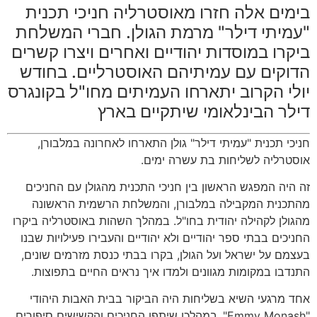
בימים אלה חזרו מאוסטרליה חניכי תכנית
"עמיתי דילר" מרמת הגולן. חברי המשלחת
ביקרו במוסדות יהודיים ואחרים ויצרו קשרים
הדוקים עם עמיתיהם האוסטרליים. בחודש
יולי הקרוב יתארחו העמיתים מחו"ל בקונגרס
דילר הבינלאומי שיתקיים בארץ
חניכי תכנית "עמיתי דילר" גולן התארחו לאחרונה במלבורן,
אוסטרליה לשליחות בת עשרה ימים.
זה היה המפגש הראשון בין חניכי התכנית מהגולן עם החניכים
מהתכנית המקבילה במלבורן, והמשלחת הרשמית הראשונה
מהגולן לקהילה יהודית בחו"ל. במהלך השהות באוסטרליה ביקרו
החניכים בבתי ספר יהודיים ולא יהודיים והעבירו פעילויות שבנו
בעצמם על ישראל ועל הגולן, בקרו בבתי כנסת מזרמים שונים,
התנדבו במקומות מגוונים ולמדו איך נראים החיים בתפוצות.
אחד מרגעי השיא בשליחות היה הביקור בבית האבות היהודי
"
Emmy Monash
", במהלכו שיתפו החניכים והקשישים סיפורים