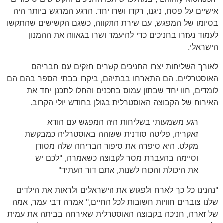
אישיים על פסח, ניגנו, רקדו ושרו יחד. הרגע המרגש ביותר היה
בסיומו של המפגש, עם שירת התקווה, כשגם הקשישים שהתקשו
לעמוד נעזרו בחניכים כדי להיעמד ושרו בגאווה את ההמנון
הישראלי.
לאורך השליחות יצרו החניכים קשרים חזקים עם חבריהם
האוסטרליים. הם התארחו בבתיהם, ביקרו בבתי הספר בהם הם
לומדים, חוו יחד שבתון עמוס בתכנים והחלו לתכנן יחד את
האירוח של הקבוצה האוסטרלית בגולן בחודש יולי הקרוב.
רגע משמעותי בשליחות היה המפגש עם הודא
זאקריה, פליטה סודנית ששוהה באוסטרליה כמבקשת
מקלט. היא סיפרה את סיפור הבריחה שלה מסודן
וסיימה בהעברת מסר לקבוצה כשאמרה, "לכם יש
את היכולת והכוח לשנות, אתם דור העתיד"
"נהנינו כל כך לארח ולפגוש את הישראלים ולראות את הילדים
שלנו צוברים חוויות חשובות לכל החיים," אמרה דבי עמר, אמה
של זארה, חניכה בקבוצה האוסטרלית שאירחה בביתה את עמית