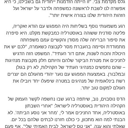
גלס מקדמת צבי. "זו הייתה הזדמנות ייחודית גם בשבילנו, כי היא
אפשרה לנו לשבת לראשונה כמשפחה ולדבר על ישראל ועל
הזהות היהודית שלנו בצורה אישית יותר".
רגע משמעותי נוסף בשליחות היה המפגש עם הודא זאקריה,
פליטה סודנית ששוהה באוסטרליה כמבקשת מקלט. היא סיפרה
את סיפור הבריחה שלה מסודן והקשיים עמם משפחתה
מתמודדת וסיימה בהעברת מסר לקבוצה כשאמרה, "לכם יש את
היכולת והכוח לשנות, אתם דור העתיד". המשפט הזה הדגיש
לחניכים את מטרת הביקור שלהם והיותם חלק מקבוצת מנהיגות
– שהם נתפשים כמנהיגי העתיד של הקהילות, לא רק בגולן
ובמלבורן. באמצעות המפגש עם נוער יהודי מהעולם הם יוצרים
רשת בינלאומית של מנהיגים במטרה שיפעלו יחד ויובילו את
העולם למקום טוב יותר.
הדס נוסבוים, נוב, שיתפה ברגע שבו נחשפה לקשר העמוק של
הקהילה היהודית באוסטרליה לישראל: "אחרי השבתון
באוסטרליה, אחד החניכים אמר לי, 'מחר אני נוסע הביתה'. לא
הבנתי למה הוא מתכוון, כי כולנו חזרנו לבתים שלהם בכל יום.
שאלתי והוא ענה, "אני טס לישראל, לבית האמיתי שלי". אף פעם