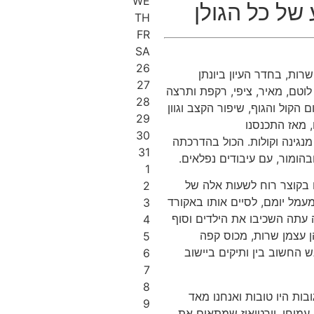
WE
 של כל הגולן
TH
FR
SA
26
רות, בחדר העיון ביונתן
27
, לוטם, מאיר, ציפי, רקפת ותרצה
28
קול והגוף, שיפור הקצב וגוון
29
 מאז התכנסנו
30
מנגינה וקולות. הכול בהדרכתה
31
הומור, עם עיבודים נפלאים.
1
 בקוצר רוח לשעות אלה של
2
מעמל יומם, לסיים אותו באקורד
3
ה עתה השכיבו את הילדים וסוף
4
ן עצמן שרות, מכוס קפה
5
החשוב בין ותיקים ביישוב
6
7
8
ובות היו טובות ואנחנו מאד
9
עמיחי, וירטואוז שמתאים את