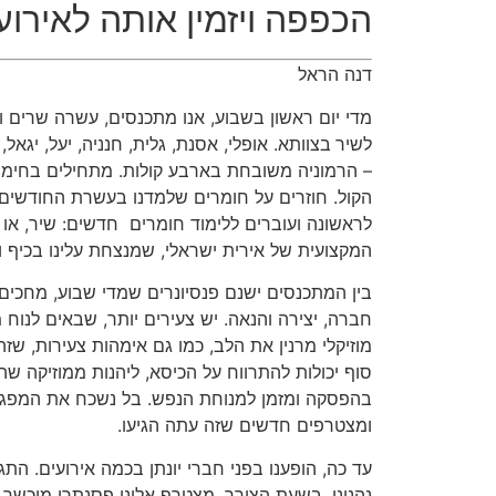
הכפפה ויזמין אותה לאירוע
דנה הראל
מדי יום ראשון בשבוע, אנו מתכנסים, עשרה שרים וש
לשיר
בצוותא. אופלי, אסנת, גלית, חנניה, יעל, יגאל
– הרמוניה משובחת בארבע קולות. מתחילים בחימום ה
הקול. חוזרים על חומרים שלמדנו בעשרת החודשים,
לראשונה ועוברים ללימוד חומרים חדשים: שיר, או 
המקצועית של אירית ישראלי, שמנצחת עלינו בכיף וב
בין המתכנסים ישנם פנסיונרים שמדי שבוע, מחכים
חברה, יצירה והנאה. יש צעירים יותר, שבאים לנוח 
מוזיקלי מרנין את הלב, כמו גם אימהות צעירות, שז
סוף יכולות להתרווח על הכיסא, ליהנות ממוזיקה שה
בהפסקה ומזמן למנוחת הנפש. בל נשכח את המפגש 
ומצטרפים חדשים שזה עתה הגיעו.
עד כה, הופענו בפני חברי יונתן בכמה אירועים. התג
נהנינו. בשעת הצורך, מצטרף אלינו פסנתרן מוכשר, 