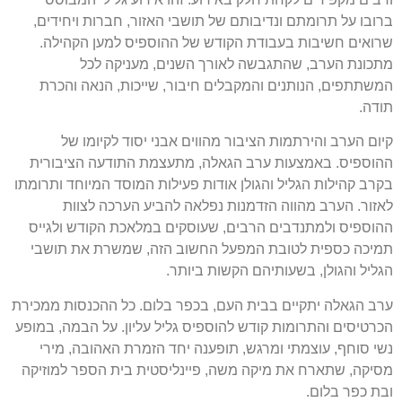
ברובו על תרומתם ונדיבותם של תושבי האזור
,
חברות ויחידים
,
שרואים חשיבות בעבודת הקודש של ההוספיס למען הקהילה
.
מתכונת הערב
,
שהתגבשה לאורך השנים
,
מעניקה לכל
המשתתפים
,
הנותנים והמקבלים חיבור
,
שייכות
,
הנאה והכרת
תודה
.
קיום הערב והירתמות הציבור מהווים אבני יסוד לקיומו של
ההוספיס
.
באמצעות ערב הגאלה
,
מתעצמת התודעה הציבורית
בקרב קהילות הגליל והגולן אודות פעילות המוסד המיוחד ותרומתו
לאזור
.
הערב מהווה הזדמנות נפלאה להביע הערכה לצוות
ההוספיס ולמתנדבים הרבים
,
שעוסקים במלאכת הקודש ולגייס
תמיכה כספית לטובת המפעל החשוב הזה
,
שמשרת את תושבי
הגליל והגולן
,
בשעותיהם הקשות ביותר
.
ערב הגאלה יתקיים בבית העם
,
בכפר בלום
.
כל ההכנסות ממכירת
הכרטיסים והתרומות קודש להוספיס גליל עליון
.
על הבמה
,
במופע
נשי סוחף
,
עוצמתי ומרגש
,
תופענה יחד הזמרת האהובה
,
מירי
מסיקה
,
שתארח את מיקה משה
,
פיינליסטית בית הספר למוזיקה
ובת כפר בלום
.