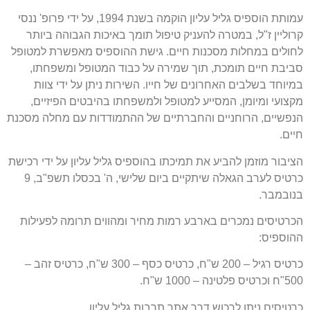
עמותת הוספיס גליל עליון הוקמה בשנת
1994,
על ידי פרופ
'
ננסי
קרוליין ז
"
ל
,
במטרה להעניק טיפול תומך באיכות הגבוהה ביותר
לחולים במחלות מסכנות חיים
.
גישת ההוספיס מאפשרת למטופל
סביבת חיים תומכת
,
תוך שמירה על כבוד המטופל ומשפחתו
,
במיוחד בשלבים האחרונים של חייו
.
השירות ניתן על ידי צוות
מקצועי ומיומן
,
המסייע למטופל ולמשפחתו בהיבטים הפיזיים
,
הנפשיים
,
הרוחניים והחברתיים של ההתמודדות עם מחלה מסכנת
חיים
.
הציבור מוזמן להביע את תמיכתו בהוספיס גליל עליון על ידי רכישת
כרטיס לערב הגאלה שיתקיים ביום שלישי
,
ה
'
בכסלו תשפ
"
ב
, 9
בנובמבר
.
הכרטיסים נמכרים בארבע רמות מחיר ומהווים תרומה לפעילות
ההוספיס
:
כרטיס רגיל
– 200
ש
"
ח
,
כרטיס כסף
– 300
ש
"
ח
,
כרטיס זהב
–
500"
ח וכרטיס פלטינה
– 1000
ש
"
ח
.
כרטיסים ניתן לרכוש דרך אתר תרבות גליל עליון