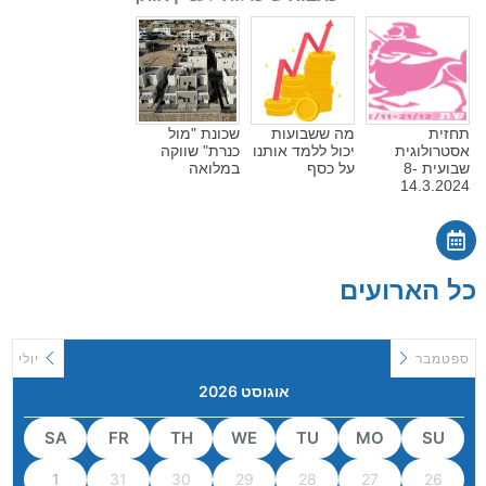
תחזית
מה ששבועות
שכונת "מול
אסטרולוגית
יכול ללמד אותנו
כנרת" שווקה
שבועית 8-
על כסף
במלואה
14.3.2024
כל הארועים
ספטמבר
יולי
אוגוסט 2026
SA
FR
TH
WE
TU
MO
SU
1
31
30
29
28
27
26