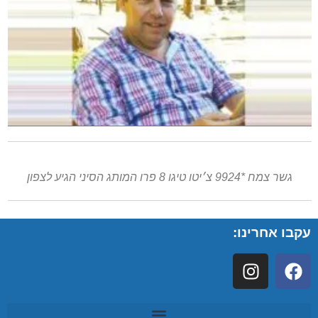
גשר צמח *9924 צ׳יטו טיגו 8 פרו המותג הסיני הגיע לצפון
עקבו אחרינו: