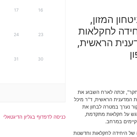
17
16
חון המזון,
יחידה לחקלאות
24
23
דענית הראשית,
ן
31
30
חקר", זכתה לארח השבוע את
את המדענית הראשית, ד"ר מיכל
קור נערך במטרה לבחון את
דגש על חקלאות מתקדמת,
כניסה לדפדוף בגליון הדיגטאלי
הקיימים במרחב.
 של היחידה לחקלאות וחדשנות