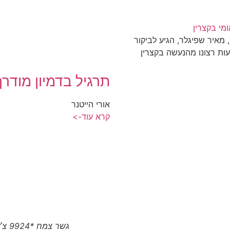
ומי בקצרין
 מאיר שפיגלר, הגיע לביקור
עות רצונו מהנעשה בקצרין
תרגיל בדמיון מודרך
אורי הייטנר
קרא עוד->
גשר צמח *9924 צ׳יטו טיגו 8 פרו המותג הסיני הגיע לצפון