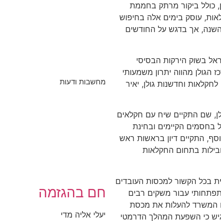
לן, כולל ביקור מרתק בחממת
אות, עוסק בימים אלה בחיפוש
השנה, אך בדגש על החודשים
ראל בשוק הירקות הבסיסי
ז הגולן מהווה יתרון משמעותי
מחשבות ודעות
לחקלאות וחדשנות גולן, יאיר
לן, שם התקיים שיח עם חקלאים
 בחסמים הקיימים ובחינת
סף, התקיים דיון בראשות ראש
מובילות בתחום החקלאות
ת בכל הקשור למכסות העובדים
חם בהגזמה
תפתחותי עבור משקים רבים
ליח המשרד להעלות את מכסת
יעלי אליה מדי
30 ל-70,000. המנכ"ל הדגיש כי השפעת המהלך הדרמטי