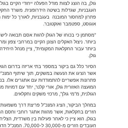
גולן, בה הוצג לצוות מודל הפעלה ייחודי הקיים בגו
העגבניות, שגדלות בשיטה הידרופונית. משרד החקל
פתרון למחסור המובנה בעגבניות, לאורך כל ימות 
אוגוסט, ספטמבר ואוקטובר.
"מסתמן כי בכוחו של הגולן להוות אסם תבואה ליש
ביותר. ניצול האקלים הצונן הקיים במרחבי צפון ומרכ
ביותר עבור החקלאות המקומית", ציין מנהל היחידה 
גולן.
הסיור כלל גם ביקור במספר בתי אריזה בדרום הגו
אשר הציגו את הנעשה במשקים, תוך שיתוף המנכ"ל
פתרונות אפשריים להתמודדות עם אתגרים אלו. בנו
המועצה האזורית גולן, אורי קלנר, יחד עם דמויות 
הגולנית, מ"מי גולן", מרכזי משקים וחקלאים.
במהלך הביקור, הציג המנכ"ל פריצת דרך משמעותי
הזרים בחקלאות, אשר מהוות אתגר רוחבי וחסם ה
בגולן. הוא ציין כי לאחר פעילות בין משרדית, הצ
העובדים הזרים מ-,000