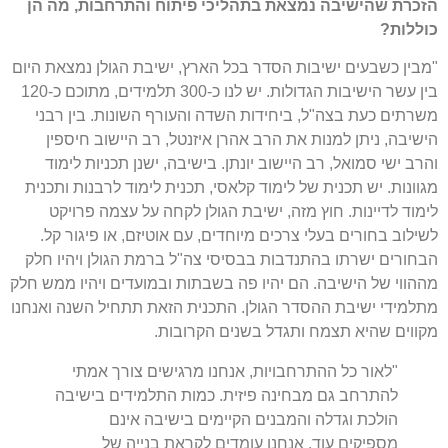
הזכרת
שהישיבה
נמצאת
בתהליכי
פיתוח
והתרחבות
,
מה
הן
כוללות
?
"
מבין כשבעים ישיבות הסדר בכל הארץ
,
ישיבת הגולן נמצאת היום
בין עשר הישיבות הגדולות
.
יש לנו כ
-300
תלמידים
,
מתוכם כ
-120
משרתים כעת בצה
"
ל
,
ביחידות השדה והעורף השונות
.
בין רבני
הישיבה
,
ניתן למנות את הרב אהרן איזנטל
,
רב היישוב חיספין
והרב ישי סמואל
,
רב היישוב יונתן
.
בישיבה
,
ישנן תכניות לימוד
מגוונות
.
יש תכנית של לימוד קלאסי
,
תכנית לימוד לרבנות ותכנית
לימוד לדיינות
.
חוץ מזה
,
ישיבת הגולן לקחה על עצמה פרויקט
לשילוב בחורים בעלי צרכים מיוחדים
,
עם אוטיזם
,
או פיגור קל
.
הבחורים ישרתו בהתנדבות בבסיסי צה
"
ל ברמת הגולן ויהיו חלק
מההווי של הישיבה
.
הם יהיו פה בשבתות ובמועדים ויהיו ממש חלק
מתלמידי ישיבת ההסדר הגולן
.
התכנית הזאת תתחיל השנה ואנחנו
מקווים שהיא תצמח ותגדל בשנים הקרובות
.
"
לאור כל ההתרחבויות
,
אנחנו מרגישים צורך אמתי
להתרחב גם מבחינה פיזית
.
כמות התלמידים בישיבה
הולכת וגדלה והמבנים הקיימים בישיבה אינם
מספיקים עוד
.
אנחנו עומדים לקראת בנייה של