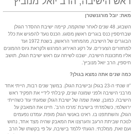
ראש הישיבה
,
הרב יואל מנוביץ
'
מאת
:
יובל מורגנשטרן
השבוע
, 48
שנים לאחר שהוקמה
,
קיימה ישיבת ההסדר הגולן
שבחיספין כנס בוגרים ראשון מסוגו
.
הכנס נועד להפגיש את כלל
הבוגרים של הישיבה
,
מהמחזור הראשון
,
בשנת
1972
ועד
למחזורים הצעירים
.
על רקע האירוע המרגש ולקראת גיוס ההמונים
אליו מתכוננת הישיבה
,
ישבנו לשיחה עם ראש ישיבת הגולן
,
תושב
חיספין
,
הרב יואל מנוביץ
'.
כמה
שנים
אתה
נמצא
בגולן
?
"
זו שנתי ה
-23
בגולן ובישיבת הגולן
.
במשך שנים רבות
,
הייתי אחד
מרבני הישיבה ולפני שמונה שנים
,
קיבלתי לידיי את תפקיד ראש
הישיבה
.
כמובן
,
שאת שמה של ישיבת הגולן שמעתי עוד כשהייתי
ירושלמי
,
כשלמדתי
בישיבת
'
מרכז הרב
'.
חיינו את המאבק על
הגולן
,
והשתתפנו בו
.
ראינו באנשי הגולן מופת
.
עמדנו נפעמים
לנוכח שביתת הרעב והערצנו את המאבק שהיה
מצד אחד
,
נחוש
ועם זאת
,
ממלכתי
.
הגעתי ללמד בישיבה
,
על פי בקשתו של הרב