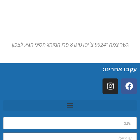
גשר צמח *9924 צ׳יטו טיגו 8 פרו המותג הסיני הגיע לצפון
עקבו אחרינו: