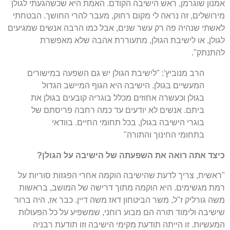
אמנון שוגרמן
,
ראש הישיבה הקודם
.
האמת היא שכשהגעתי לגולן
מירושלים
,
זה נראה לי מקום רחוק
,
מעבר להרי החושך
.
הבטחתי
לאשתי שנהיה פה רק עשר שנים
,
אבל כמו הרבה אנשים שמגיעים
לגולן
,
או לישיבת הגולן
,
מתעוררת אהבה שלא מאפשרת
להתנתק
".
הרב מנוביץ
': "
לישיבת הגולן יש גם השפעה במישורים
המעשיים בגולן
.
הישיבה היא הגוף המיישב הגדול
בגולן וכעשרה אחוזים מכלל בוגריה קובעים בגולן את
ביתם
.
אנשים לא יודעים עד כמה רחבה פריסתם של
בוגרי הישיבה בגולן
,
בכל תחומי החיים
.
בוודאי
בתחומי החינוך והתורה
"
כיצד
אתה
רואה
את
השפעתה
של
הישיבה
על
הגולן
?
"
ראשית
,
צריך לדעת שהישיבה הוקמה אחרי הפגזות סוריות על
רמת מגשימים
.
היא הוקמה מתוך דרישה של המושב
,
בראשות
משה גורליק ז
"
ל
,
משר הביטחון דאז משה דיין
.
כבר אז
,
היה ברור
שישיבה ולימוד תורה הם מבוע רוחני
,
שמשפיע על כל הפעולות
המעשיות
.
זו הייתה תודעת מקימי הישיבה וזו תודעת רבניה