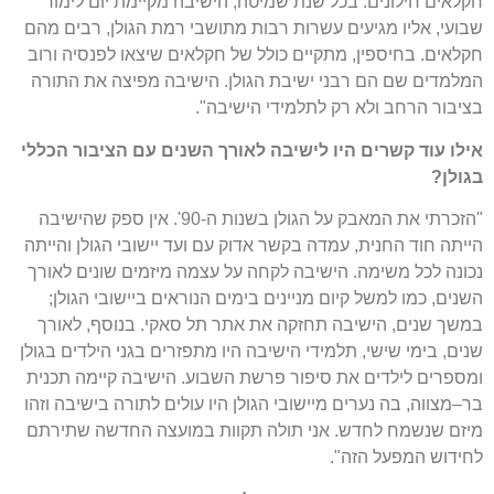
חקלאים חילונים
.
בכל שנת שמיטה
,
הישיבה מקיימת יום לימוד
שבועי
,
אליו מגיעים עשרות רבות מתושבי רמת הגולן
,
רבים מהם
חקלאים
.
בחיספין
,
מתקיים כולל של חקלאים שיצאו לפנסיה ורוב
המלמדים שם הם רבני ישיבת הגולן
.
הישיבה מפיצה את התורה
בציבור הרחב ולא רק לתלמידי הישיבה
".
אילו
עוד
קשרים
היו
לישיבה
לאורך
השנים
עם
הציבור
הכללי
בגולן
?
"
הזכרתי את המאבק על הגולן בשנות ה
-90'.
אין ספק שהישיבה
הייתה חוד החנית
,
עמדה בקשר אדוק עם ועד יישובי הגולן והייתה
נכונה לכל משימה
.
הישיבה לקחה על עצמה מיזמים שונים לאורך
השנים
,
כמו למשל קיום מניינים בימים הנוראים ביישובי הגולן
;
במשך שנים
,
הישיבה תחזקה את אתר תל סאקי
.
בנוסף
,
לאורך
שנים
,
בימי שישי
,
תלמידי הישיבה היו מתפזרים בגני הילדים בגולן
ומספרים לילדים את סיפור פרשת השבוע
.
הישיבה
קיימה תכנית
בר
–
מצווה
,
בה נערים מיישובי הגולן היו עולים לתורה בישיבה וזהו
מיזם שנשמח לחדש
.
אני תולה תקוות במועצה החדשה שתירתם
לחידוש המפעל הזה
".