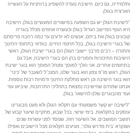
ותלמידיה
,
גם כיום
.
הישיבה נועדה להשפיע ברוחניות על העשייה
הארצית בגולן
.
"
לישיבת הגולן יש גם השפעה במישורים המעשיים בגולן
.
הישיבה
היא הגוף המיישב הגדול בגולן וכעשרה אחוזים מכלל בוגריה
קובעים בגולן את ביתם
.
אנשים לא יודעים עד כמה רחבה פריסתם
של בוגרי הישיבה בגולן
,
בכל תחומי החיים
.
בוודאי בתחומי החינוך
והתורה
–
רבים מרבני יישובי הגולן הם בוגרי ישיבת הגולן
,
ראשי
הישיבות התיכוניות והמורים בהן הם בוגרי הישיבה
;
אבל גם
בתחומים אחרים
.
אני הולך למוסך ומנהל המוסך הוא בוגר ישיבת
הגולן
,
ראש מו
"
פ צפון הוא בוגר שלנו
,
המנכ
"
ל לשעבר של
'
כינר
'
הוא בוגר הישיבה וכן ראש מחלקת החינוך ודמויות רבות נוספות
.
אנחנו שמחים שהישיבה נמצאת בתהליכי התרחבות
,
שיביאו עוד
ועוד מהבוגרים שלנו להישאר בגולן
.
"
לישיבה יש קשר משמעותי עם חקלאי הגולן ולא מעט מבוגרינו
עוסקים בחקלאות
.
בימי שישי
,
בכל שבוע
,
מתקיים שיעור קבוע של
תושבי המושבים
.
אל השיעור הזה
,
שנוסד לפני עשרות שנים
ושנקרא
'
בית מדרש גולני
',
מגיעים חקלאים מכל היישובים ואפילו