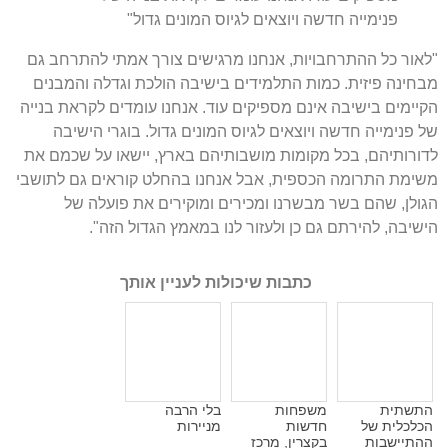
פנימייה חדשה ויוצאים לגיוס המונים גדול
"
"
לאור כל ההתרחבויות
,
אנחנו מרגישים צורך אמתי להתרחב גם
מבחינה פיזית
.
כמות התלמידים בישיבה הולכת וגדלה והמבנים
הקיימים בישיבה אינם מספיקים עוד
.
אנחנו עומדים לקראת בנייה
של פנימייה חדשה ויוצאים לגיוס המונים גדול
.
בוגרי הישיבה
לדורותיהם
,
בכל מקומות מושבותיהם בארץ
,
יישאו על שכמם את
משימת התרומה הכספית
,
אבל אנחנו בהחלט קוראים גם לתושבי
הגולן
,
שהם בשר מבשרנו ומכירים ומוקירים את פועלה של
הישיבה
,
להירתם גם כן ולעזור לנו במאמץ הגדול הזה
".
כתבות שיכולות לעניין אותך
התשתית
משפחות
בלי הרבה
הכלכלית של
חדשות
מניירות
ההתיישבות
בקצרין, מרכז