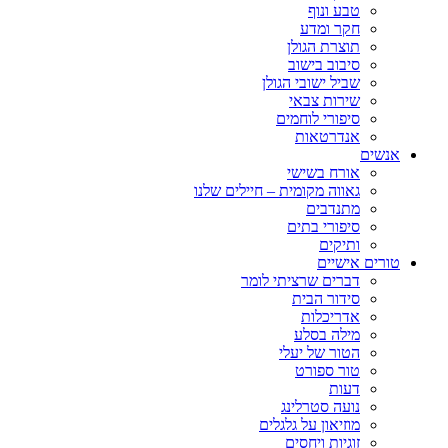
טבע ונוף
חקר ומדע
תוצרת הגולן
סיבוב בישוב
שביל ישובי הגולן
שירות צבאי
סיפורי לוחמים
אנדרטאות
אנשים
אורח בשישי
גאווה מקומית – חיילים שלנו
מתנדבים
סיפורי בתים
ותיקים
טורים אישיים
דברים שרציתי לומר
סידור הבית
אדריכלות
מילה בסלע
הטור של יעלי
טור ספורט
דעות
נועה סטרלינג
מוזיאון על גלגלים
זוגיות ויחסים