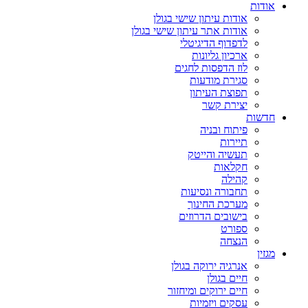
אודות
אודות עיתון שישי בגולן
אודות אתר עיתון שישי בגולן
לדפדוף הדיגיטלי
ארכיון גליונות
לוז הדפסות לחגים
סגירת מודעות
תפוצת העיתון
יצירת קשר
חדשות
פיתוח ובניה
תיירות
תעשיה והייטק
חקלאות
קהילה
תחבורה ונסיעות
מערכת החינוך
בישובים הדרוזים
ספורט
הנצחה
מגזין
אנרגיה ירוקה בגולן
חיים בגולן
חיים ירוקים ומיחזור
עסקים ויזמיות