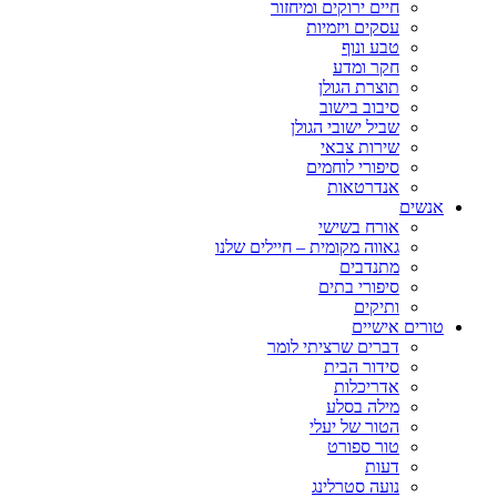
חיים ירוקים ומיחזור
עסקים ויזמיות
טבע ונוף
חקר ומדע
תוצרת הגולן
סיבוב בישוב
שביל ישובי הגולן
שירות צבאי
סיפורי לוחמים
אנדרטאות
אנשים
אורח בשישי
גאווה מקומית – חיילים שלנו
מתנדבים
סיפורי בתים
ותיקים
טורים אישיים
דברים שרציתי לומר
סידור הבית
אדריכלות
מילה בסלע
הטור של יעלי
טור ספורט
דעות
נועה סטרלינג