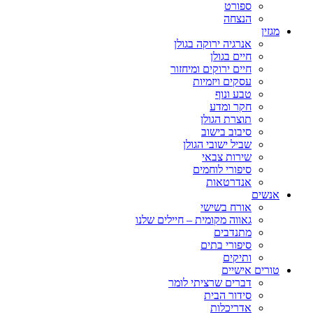
ספורט
הנצחה
מגזין
אנרגיה ירוקה בגולן
חיים בגולן
חיים ירוקים ומיחזור
עסקים ויזמיות
טבע ונוף
חקר ומדע
תוצרת הגולן
סיבוב בישוב
שביל ישובי הגולן
שירות צבאי
סיפורי לוחמים
אנדרטאות
אנשים
אורח בשישי
גאווה מקומית – חיילים שלנו
מתנדבים
סיפורי בתים
ותיקים
טורים אישיים
דברים שרציתי לומר
סידור הבית
אדריכלות