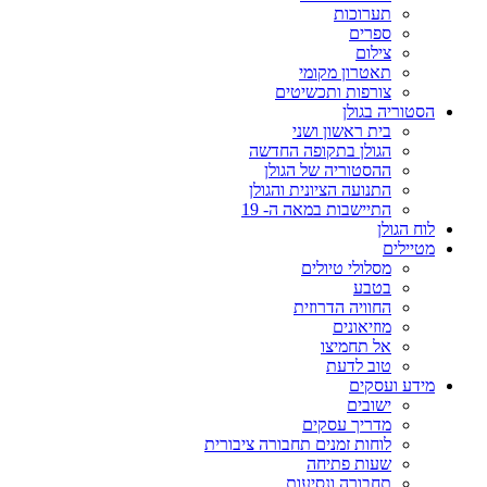
תערוכות
ספרים
צילום
תאטרון מקומי
צורפות ותכשיטים
הסטוריה בגולן
בית ראשון ושני
הגולן בתקופה החדשה
ההסטוריה של הגולן
התנועה הציונית והגולן
התיישבות במאה ה- 19
לוח הגולן
מטיילים
מסלולי טיולים
בטבע
החוויה הדרוזית
מוזיאונים
אל תחמיצו
טוב לדעת
מידע ועסקים
ישובים
מדריך עסקים
לוחות זמנים תחבורה ציבורית
שעות פתיחה
תחבורה ונסיעות