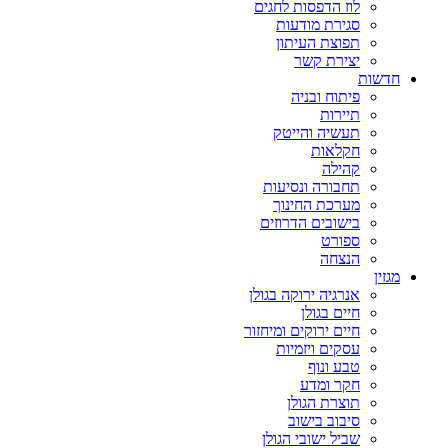
לוז הדפסות לחגים
סגירת מודעות
תפוצת העיתון
יצירת קשר
חדשות
פיתוח ובניה
תיירות
תעשיה והייטק
חקלאות
קהילה
תחבורה ונסיעות
מערכת החינוך
בישובים הדרוזים
ספורט
הנצחה
מגזין
אנרגיה ירוקה בגולן
חיים בגולן
חיים ירוקים ומיחזור
עסקים ויזמיות
טבע ונוף
חקר ומדע
תוצרת הגולן
סיבוב בישוב
שביל ישובי הגולן