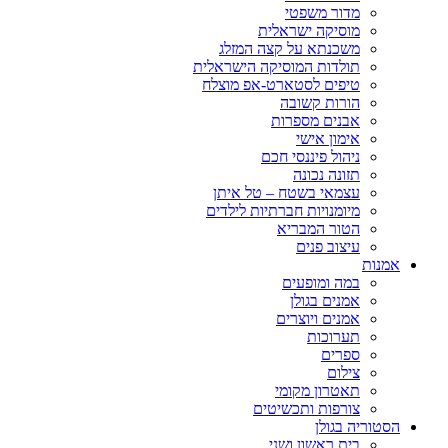
מדור משפטי
מוסיקה ישראלית
משכנתא על קצה המזלג
תולדות המוסיקה הישראלית
טיפים לסטארט-אפ מוצלח
הורות קשובה
אבנים מספרות
אימון אישי
ניהול פיננסי חכם
תזונה נכונה
עצמאי בשטח – טל איתן
מיומנויות חברתיות לילדים
הטור המבריא
עיצוב פנים
אמנות
במה ומופעים
אמנים בגולן
אמנים ויוצרים
תערוכות
ספרים
צילום
תאטרון מקומי
צורפות ותכשיטים
הסטוריה בגולן
בית ראשון ושני