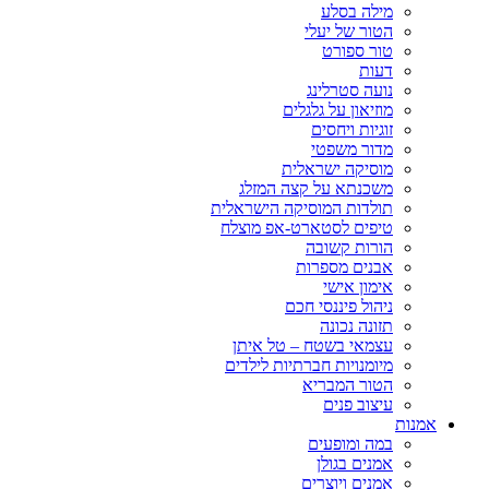
מילה בסלע
הטור של יעלי
טור ספורט
דעות
נועה סטרלינג
מוזיאון על גלגלים
זוגיות ויחסים
מדור משפטי
מוסיקה ישראלית
משכנתא על קצה המזלג
תולדות המוסיקה הישראלית
טיפים לסטארט-אפ מוצלח
הורות קשובה
אבנים מספרות
אימון אישי
ניהול פיננסי חכם
תזונה נכונה
עצמאי בשטח – טל איתן
מיומנויות חברתיות לילדים
הטור המבריא
עיצוב פנים
אמנות
במה ומופעים
אמנים בגולן
אמנים ויוצרים