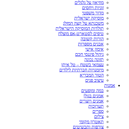
מוזיאון על גלגלים
זוגיות ויחסים
מדור משפטי
מוסיקה ישראלית
משכנתא על קצה המזלג
תולדות המוסיקה הישראלית
טיפים לסטארט-אפ מוצלח
הורות קשובה
אבנים מספרות
אימון אישי
ניהול פיננסי חכם
תזונה נכונה
עצמאי בשטח – טל איתן
מיומנויות חברתיות לילדים
הטור המבריא
עיצוב פנים
אמנות
במה ומופעים
אמנים בגולן
אמנים ויוצרים
תערוכות
ספרים
צילום
תאטרון מקומי
צורפות ותכשיטים