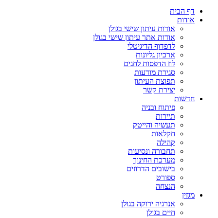
דף הבית
אודות
אודות עיתון שישי בגולן
אודות אתר עיתון שישי בגולן
לדפדוף הדיגיטלי
ארכיון גליונות
לוז הדפסות לחגים
סגירת מודעות
תפוצת העיתון
יצירת קשר
חדשות
פיתוח ובניה
תיירות
תעשיה והייטק
חקלאות
קהילה
תחבורה ונסיעות
מערכת החינוך
בישובים הדרוזים
ספורט
הנצחה
מגזין
אנרגיה ירוקה בגולן
חיים בגולן