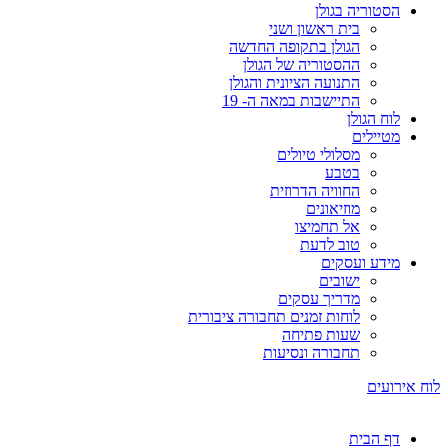
הסטוריה בגולן
בית ראשון ושני
הגולן בתקופה החדשה
ההסטוריה של הגולן
התנועה הציונית והגולן
התיישבות במאה ה- 19
לוח הגולן
מטיילים
מסלולי טיולים
בטבע
החוויה הדרוזית
מוזיאונים
אל תחמיצו
טוב לדעת
מידע ועסקים
ישובים
מדריך עסקים
לוחות זמנים תחבורה ציבורית
שעות פתיחה
תחבורה ונסיעות
לוח אירועים
דף הבית