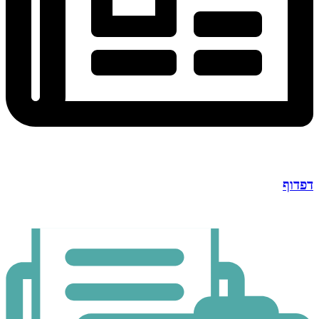
דפדוף