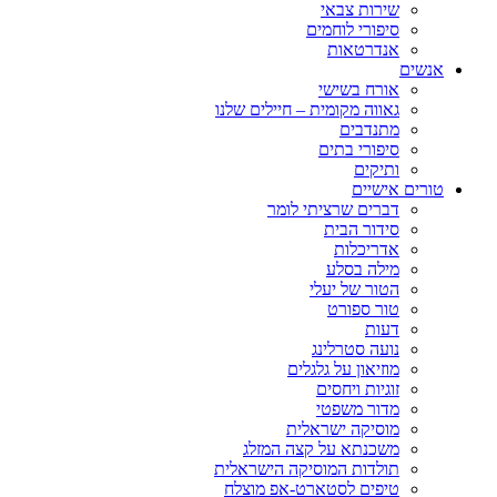
שירות צבאי
סיפורי לוחמים
אנדרטאות
אנשים
אורח בשישי
גאווה מקומית – חיילים שלנו
מתנדבים
סיפורי בתים
ותיקים
טורים אישיים
דברים שרציתי לומר
סידור הבית
אדריכלות
מילה בסלע
הטור של יעלי
טור ספורט
דעות
נועה סטרלינג
מוזיאון על גלגלים
זוגיות ויחסים
מדור משפטי
מוסיקה ישראלית
משכנתא על קצה המזלג
תולדות המוסיקה הישראלית
טיפים לסטארט-אפ מוצלח