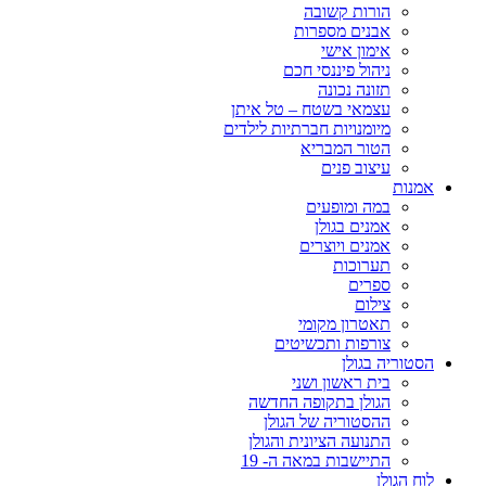
הורות קשובה
אבנים מספרות
אימון אישי
ניהול פיננסי חכם
תזונה נכונה
עצמאי בשטח – טל איתן
מיומנויות חברתיות לילדים
הטור המבריא
עיצוב פנים
אמנות
במה ומופעים
אמנים בגולן
אמנים ויוצרים
תערוכות
ספרים
צילום
תאטרון מקומי
צורפות ותכשיטים
הסטוריה בגולן
בית ראשון ושני
הגולן בתקופה החדשה
ההסטוריה של הגולן
התנועה הציונית והגולן
התיישבות במאה ה- 19
לוח הגולן