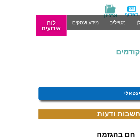
דפדוף
ארכיון
לוח
ן
מטיילים
מידע ועסקים
אירועים
 קודמים
גטאלי
שבות ודעות
חם בהגזמה