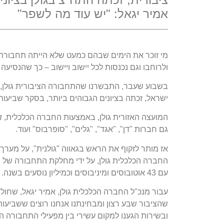
אמיר יגאל: "יש עוד מה לשפר"
ולרוחבו וגם נכנסות לכל יישוב ויישוב – כך שהנסי
בשבוע שעבר, התבשרנו שהתחבורה הציבורית גולן, 
ישראל, זכתה בציונים הגבוהים ביותר, בסקר שביעות רצון שערך משרד 
המועצה האזורית גולן, באמצעות החברה הכלכלית, זכת
גם חברות "דן", "אגד", "גלים", "סופרבוס" ועוד.
אז מותר לזקוף את הראש בגאווה "גולנית", על מערך
עם 43 אוטובוסים ומיניבוסים וכמיליון נוסעים בשנה. אז הנה, אנחנו על המפה… מפת התחבורה הציבורית.
עבור מנכ"ל החברה הכלכלית גולן, אמיר יגאל, שחולם
שהציבור שבע רצון ומבחינתנו אנחנו רוצים ששביעו
ובשירות הגענו למקום עשירי בין מפעילי התחבורה הצ