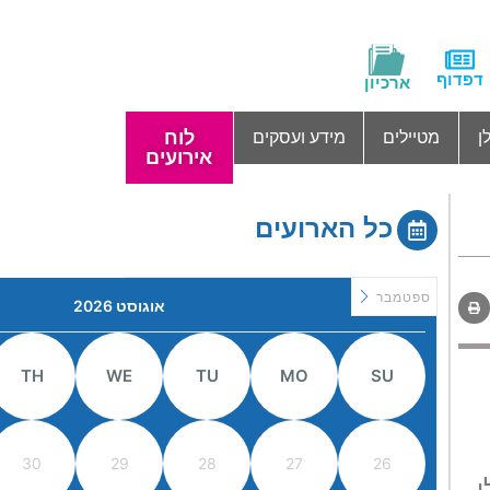
דפדוף
ארכיון
לוח
ן
מטיילים
מידע ועסקים
אירועים
כל הארועים
ספטמבר
אוגוסט 2026
TH
WE
TU
MO
SU
30
29
28
27
26
,