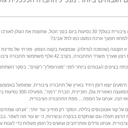
מי זוכר את הימים שבהם כמעט שלא הייתה תחבורה ציבורית בגולן? 30 נסיעות ביום בסך הכול, שחוצות את הגולן לאורכו
עה למחוז חפצך ארכה כמעט כמו לתל אביב?
זו הקטנה (שהפכה לגדולה), שנמצאת בקצה הצפון- מזרחי של מדינת
התחבורה, בקרב 42 אלף משתמשי תחבורה ציבורית.
ה בציונים הגבוהים ביותר לפני "מטרופולין" ו"קווים". בסקר השתתפ
 היסעים יוצא דופן ויחיד בארץ של תחבורה ציבורית, שמופעל באמצעו
החברה הכלכלית גולן, על ידי מחלקת התחבורה של המועצה האזורית גולן. הזכיינית, חברת "רמה"
 על קווי אוטובוסים בלילה, הסקר רק מחייב עוד יותר: "אנחנו שמחים
ת הרצון תעלה וגם שנתקדם בבקרה ובשירות, כי יש עוד מה לשפר. בב
יבורית. אנחנו גדלים ומתרחבים ועושים כל הזמן פעולות כדי לענות ע