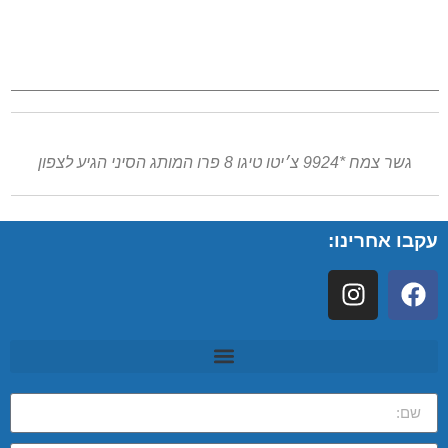
גשר צמח *9924 צ׳יטו טיגו 8 פרו המותג הסיני הגיע לצפון
עקבו אחרינו: