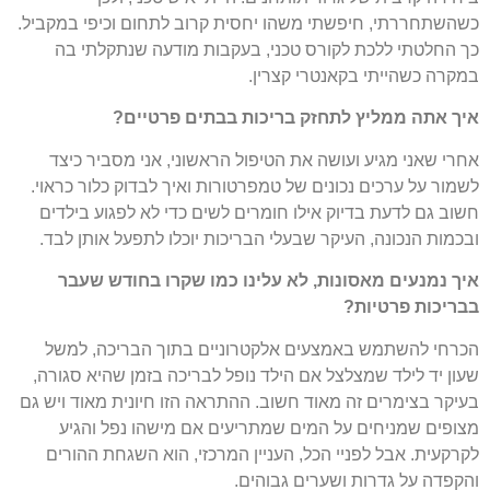
כשהשתחררתי, חיפשתי משהו יחסית קרוב לתחום וכיפי במקביל.
כך החלטתי ללכת לקורס טכני, בעקבות מודעה שנתקלתי בה
במקרה כשהייתי בקאנטרי קצרין.
איך אתה ממליץ לתחזק בריכות בבתים פרטיים?
אחרי שאני מגיע ועושה את הטיפול הראשוני, אני מסביר כיצד
לשמור על ערכים נכונים של טמפרטורות ואיך לבדוק כלור כראוי.
חשוב גם לדעת בדיוק אילו חומרים לשים כדי לא לפגוע בילדים
ובכמות הנכונה, העיקר שבעלי הבריכות יוכלו לתפעל אותן לבד.
איך נמנעים מאסונות, לא עלינו כמו שקרו בחודש שעבר
בבריכות פרטיות?
הכרחי להשתמש באמצעים אלקטרוניים בתוך הבריכה, למשל
שעון יד לילד שמצלצל אם הילד נופל לבריכה בזמן שהיא סגורה,
בעיקר בצימרים זה מאוד חשוב. ההתראה הזו חיונית מאוד ויש גם
מצופים שמניחים על המים שמתריעים אם מישהו נפל והגיע
לקרקעית. אבל לפניי הכל, העניין המרכזי, הוא השגחת ההורים
והקפדה על גדרות ושערים גבוהים.