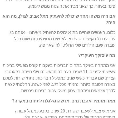
פינה באיזור, כך שאני מכיר את השטח ממש לעומק.
אם היה משהו אחד שיכולת להעתיק מתל אביב לגולן, מה הוא
היה?
כלום. האנשים שחיים בת"א יכולים להעתיק מאיתנו – אנחנו בגן
עדן. עם כל הקשיים שיש כאן לאנשים מסוימים, זה שווה הכל.
עובדה שגם הילדים שלי החליטו להישאר פה.
מה עיסוקך העיקרי?
אני מתמחה בעיקר בתחום הבריכות בעקבות קורס מפעילי בריכות
שעשיתי לפני כ- 11 שנים. העבודה הראשונה שלי הייתה בקאנטרי
קצרין, שם עבדתי כשש שנים כמפעיל הבריכות, נתתי שירות לכולם
בצורה הטובה ביותר ונהניתי מכל רגע. לפני כשנה, החלטתי לצאת
לדרך עצמאית ופתחתי עסק משלי עבור בריכות פרטיות.
מאז ומתמיד אהבת מים, או שהתגלגלת לתחום במקרה?
אני איש צבא לשעבר ששירת 29 שנים בקבע כמנהל עבודה
ביחידה קרבית של גדוד תותחנים. הייתי איש טכני, ולכן