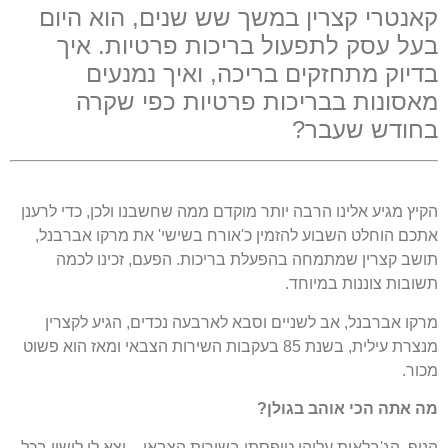
קאנטרי קצרין במשך שש שנים, הוא היום
בעל עסק לתפעול בריכות פרטיות. איך
בדיוק מתחזקים בריכה, ואיך נמנעים
מאסונות בבריכות פרטיות כפי שקרה
בחודש שעבר?
הקיץ מגיע אלינו הרבה יותר מוקדם ממה שחשבנו ולכן, כדי לרענן
אתכם הוחלט השבוע להזמין כ'אורח בשישי' את מרקו אברבנל,
תושב קצרין שמתמחה בהפעלת בריכות. הפעם, זכינו לכמה
תשובות צוננות במיוחד.
מרקו אברבנל, אב לשניים וסבא לארבעה נכדים, הגיע לקצרין
מנצרת עילית, בשנת 85 בעקבות השירות הצבאי ומאז הוא פשוט
מכור.
מה אתה הכי אוהב בגולן?
הנוף, הג'בלאות עליהן טיפסתי בשירות הצבאי – יצא לי לישון בכל