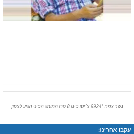
גשר צמח *9924 צ׳יטו טיגו 8 פרו המותג הסיני הגיע לצפון
עקבו אחרינו: