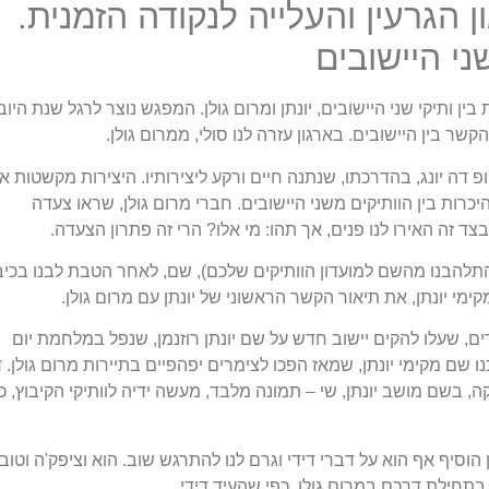
 הגרעין והעלייה לנקודה הזמנית.
י היישובים
ן ותיקי שני היישובים, יונתן ומרום גולן. המפגש נוצר לרגל שנת היוב
שר בין היישובים. בארגון עזרה לנו סולי, ממרום גולן.
פ דה יונג, בהדרכתו, שנתנה חיים ורקע ליצירותיו. היצירות מקשטות א
יכרות בין הוותיקים משני היישובים. חברי מרום גולן, שראו צעדה
צד זה האירו לנו פנים, אך תהו: מי אלו? הרי זה פתרון הצעדה.
התלהבנו מהשם למועדון הוותיקים שלכם), שם, לאחר הטבת לבנו בכיב
ממקימי יונתן, את תיאור הקשר הראשוני של יונתן עם מרום גולן.
ים, שעלו להקים יישוב חדש על שם יונתן רוזנמן, שנפל במלחמת יום
ו שם מקימי יונתן, שמאז הפכו לצימרים יפהפיים בתיירות מרום גולן. ד
יקה, בשם מושב יונתן, שי – תמונה מלבד, מעשה ידיה לוותיקי הקיבוץ, כ
הוסיף אף הוא על דברי דידי וגרם לנו להתרגש שוב. הוא וציפק'ה וטוב
 בתחילת דרכם במרום גולן, כפי שהעיד דידי.