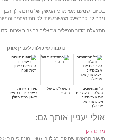
בסיום, שמענו מפי מרכז המשק של מרום גולן, הבן 
וגרם לנו להתפעל מהשורשיות, לקיחת היוזמה והמיו
התפעלנו מדור הנפילים שהצליח להעביר איכותו לד
כתבות שיכולות לעניין אותך
כל המחשבים
המשת"פים של
פיתוח תיירותי
האלה… העוקרים
הנגיף
ביישובים הדרוזיים
את אצבעותינו
בצפון רמת הגולן
מעולמנו (מאיר
אריאל)
אולי יעניין אותך גם:
מרום גולן
הישוב הראשון שהוקם בגולן ב-1967 מונה כיום כ-620 איש.משהו מיוחד: הראשוני הגיעו לקיבוץ כשבוע לאחר…