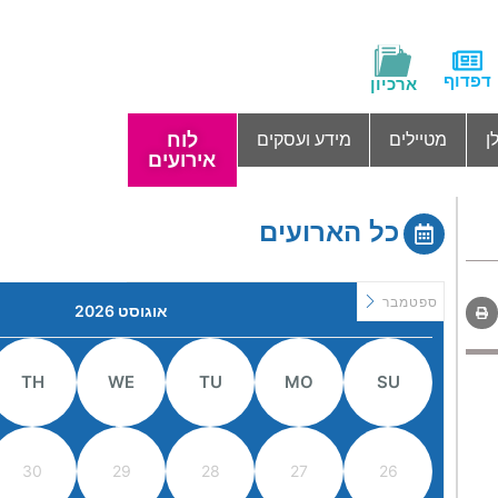
דפדוף
ארכיון
לוח
ן
מטיילים
מידע ועסקים
אירועים
כל הארועים
ספטמבר
אוגוסט 2026
TH
WE
TU
MO
SU
30
29
28
27
26