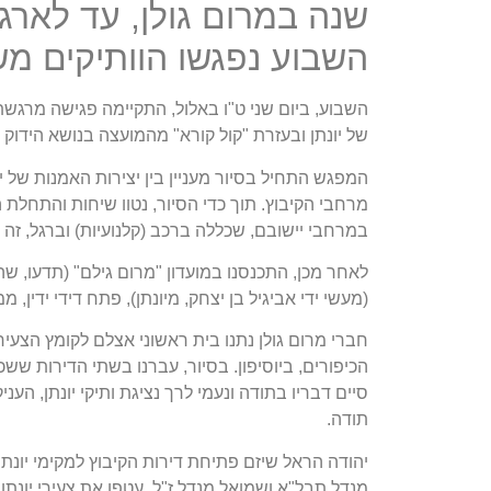
שנה במרום גולן, עד לארגון
השבוע נפגשו הוותיקים משנ
השבוע, ביום שני ט"ו באלול, התקיימה פגישה מרגשת בי
של יונתן ובעזרת "קול קורא" מהמועצה בנושא הידוק הק
המפגש התחיל בסיור מעניין בין יצירות האמנות של יו
מרחבי הקיבוץ. תוך כדי הסיור, נטוו שיחות והתחלת ה
במרחבי יישובם, שכללה ברכב (קלנועיות) וברגל, זה ב
לאחר מכן, התכנסנו במועדון "מרום גילם" (תדעו, ש
(מעשי ידי אביגיל בן יצחק, מיונתן), פתח דידי ידין, 
חברי מרום גולן נתנו בית ראשוני אצלם לקומץ הצעיר
הכיפורים, ביוסיפון. בסיור, עברנו בשתי הדירות ששכנ
סיים דבריו בתודה ונעמי לרך נציגת ותיקי יונתן, הענ
תודה.
יהודה הראל שיזם פתיחת דירות הקיבוץ למקימי יונתן 
מנדל תבל"א ושמואל מנדל ז"ל, עטפו את צעירי יונתן