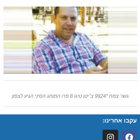
גשר צמח *9924 צ׳יטו טיגו 8 פרו המותג הסיני הגיע לצפון
עקבו אחרינו: