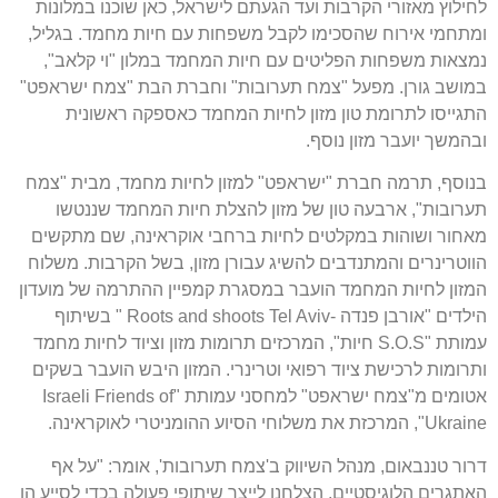
לחילוץ מאזורי הקרבות ועד הגעתם לישראל
,
כאן שוכנו במלונות
ומתחמי אירוח שהסכימו לקבל משפחות עם חיות מחמד
.
בגליל
,
נמצאות משפחות הפליטים עם חיות המחמד במלון
"
וי קלאב
",
במושב גורן
.
מפעל
"
צמח תערובות
"
וחברת הבת
"
צמח ישראפט
"
התגייסו לתרומת טון מזון לחיות המחמד כאספקה ראשונית
ובהמשך יועבר מזון נוסף
.
בנוסף
,
תרמה חברת
"
ישראפט
"
למזון לחיות מחמד
,
מבית
"
צמח
תערובות
",
ארבעה טון של מזון להצלת חיות המחמד שננטשו
מאחור ושוהות במקלטים לחיות ברחבי אוקראינה
,
שם מתקשים
הווטרינרים והמתנדבים להשיג עבורן מזון
,
בשל הקרבות
.
משלוח
המזון לחיות המחמד הועבר במסגרת קמפיין ההתרמה של מועדון
הילדים
"
אורבן פנדה
-Roots and shoots Tel Aviv "
בשיתוף
עמותת
"S.O.S
חיות
",
המרכזים תרומות מזון וציוד לחיות מחמד
ותרומות לרכישת ציוד רפואי וטרינרי
.
המזון היבש הועבר בשקים
אטומים מ
"
צמח ישראפט
"
למחסני עמותת
"Israeli Friends of
Ukraine",
המרכזת את משלוחי הסיוע ההומניטרי לאוקראינה
.
דרור טננבאום
,
מנהל השיווק ב
'
צמח תערובות
',
אומר
: "
על אף
האתגרים הלוגיסטיים
,
הצלחנו לייצר שיתופי פעולה בכדי לסייע הן