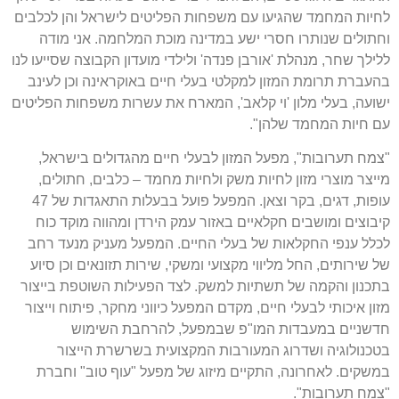
לחיות המחמד שהגיעו עם משפחות הפליטים לישראל והן לכלבים
וחתולים שנותרו חסרי ישע במדינה מוכת המלחמה
.
אני מודה
ללילך שחר
,
מנהלת
'
אורבן פנדה
'
ולילדי מועדון הקבוצה שסייעו לנו
בהעברת תרומת המזון למקלטי בעלי חיים באוקראינה וכן לעינב
ישועה
,
בעלי מלון
'
וי קלאב
',
המארח את עשרות משפחות הפליטים
עם חיות המחמד שלהן
".
"
צמח תערובות
",
מפעל המזון לבעלי חיים מהגדולים בישראל
,
מייצר מוצרי מזון לחיות משק ולחיות מחמד
–
כלבים
,
חתולים
,
עופות
,
דגים
,
בקר וצאן
.
המפעל פועל בבעלות התאגדות של
47
קיבוצים ומושבים חקלאיים באזור עמק הירדן ומהווה מוקד כוח
לכלל ענפי החקלאות של בעלי החיים
.
המפעל מעניק מנעד רחב
של שירותים
,
החל מליווי מקצועי ומשקי
,
שירות תזונאים וכן סיוע
בתכנון והקמה של תשתיות למשק
.
לצד הפעילות השוטפת בייצור
מזון איכותי לבעלי חיים
,
מקדם המפעל כיווני מחקר
,
פיתוח וייצור
חדשניים במעבדות המו
"
פ שבמפעל
,
להרחבת השימוש
בטכנולוגיה ושדרוג המעורבות המקצועית בשרשרת הייצור
במשקים
.
לאחרונה
,
התקיים מיזוג של מפעל
"
עוף טוב
"
וחברת
"
צמח תערובות
".