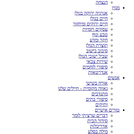
הנצחה
מגזין
אנרגיה ירוקה בגולן
חיים בגולן
חיים ירוקים ומיחזור
עסקים ויזמיות
טבע ונוף
חקר ומדע
תוצרת הגולן
סיבוב בישוב
שביל ישובי הגולן
שירות צבאי
סיפורי לוחמים
אנדרטאות
אנשים
אורח בשישי
גאווה מקומית – חיילים שלנו
מתנדבים
סיפורי בתים
ותיקים
טורים אישיים
דברים שרציתי לומר
סידור הבית
אדריכלות
מילה בסלע