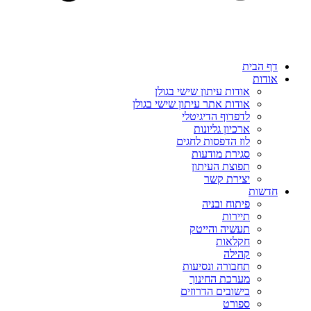
דף הבית
אודות
אודות עיתון שישי בגולן
אודות אתר עיתון שישי בגולן
לדפדוף הדיגיטלי
ארכיון גליונות
לוז הדפסות לחגים
סגירת מודעות
תפוצת העיתון
יצירת קשר
חדשות
פיתוח ובניה
תיירות
תעשיה והייטק
חקלאות
קהילה
תחבורה ונסיעות
מערכת החינוך
בישובים הדרוזים
ספורט