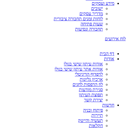
מידע ועסקים
ישובים
מדריך עסקים
לוחות זמנים תחבורה ציבורית
שעות פתיחה
תחבורה ונסיעות
לוח אירועים
דף הבית
אודות
אודות עיתון שישי בגולן
אודות אתר עיתון שישי בגולן
לדפדוף הדיגיטלי
ארכיון גליונות
לוז הדפסות לחגים
סגירת מודעות
תפוצת העיתון
יצירת קשר
חדשות
פיתוח ובניה
תיירות
תעשיה והייטק
חקלאות