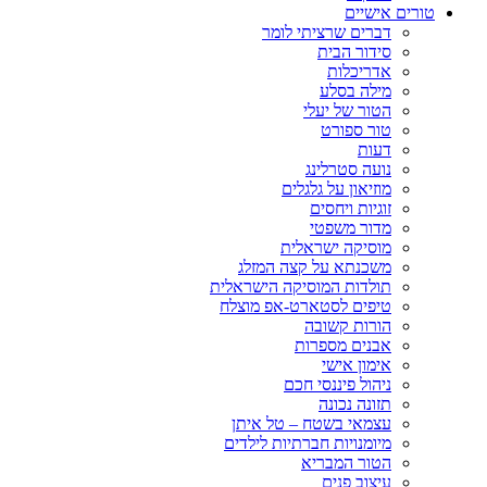
טורים אישיים
דברים שרציתי לומר
סידור הבית
אדריכלות
מילה בסלע
הטור של יעלי
טור ספורט
דעות
נועה סטרלינג
מוזיאון על גלגלים
זוגיות ויחסים
מדור משפטי
מוסיקה ישראלית
משכנתא על קצה המזלג
תולדות המוסיקה הישראלית
טיפים לסטארט-אפ מוצלח
הורות קשובה
אבנים מספרות
אימון אישי
ניהול פיננסי חכם
תזונה נכונה
עצמאי בשטח – טל איתן
מיומנויות חברתיות לילדים
הטור המבריא
עיצוב פנים