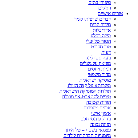
סיפורי בתים
ותיקים
טורים אישיים
דברים שרציתי לומר
סידור הבית
אדריכלות
מילה בסלע
הטור של יעלי
טור ספורט
דעות
נועה סטרלינג
מוזיאון על גלגלים
זוגיות ויחסים
מדור משפטי
מוסיקה ישראלית
משכנתא על קצה המזלג
תולדות המוסיקה הישראלית
טיפים לסטארט-אפ מוצלח
הורות קשובה
אבנים מספרות
אימון אישי
ניהול פיננסי חכם
תזונה נכונה
עצמאי בשטח – טל איתן
מיומנויות חברתיות לילדים