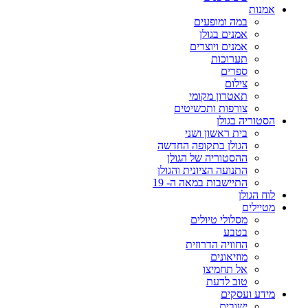
אמנות
במה ומופעים
אמנים בגולן
אמנים ויוצרים
תערוכות
ספרים
צילום
תאטרון מקומי
צורפות ותכשיטים
הסטוריה בגולן
בית ראשון ושני
הגולן בתקופה החדשה
ההסטוריה של הגולן
התנועה הציונית והגולן
התיישבות במאה ה- 19
לוח הגולן
מטיילים
מסלולי טיולים
בטבע
החוויה הדרוזית
מוזיאונים
אל תחמיצו
טוב לדעת
מידע ועסקים
ישובים