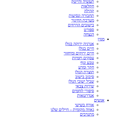
תעשיה והייטק
חקלאות
קהילה
תחבורה ונסיעות
מערכת החינוך
בישובים הדרוזים
ספורט
הנצחה
מגזין
אנרגיה ירוקה בגולן
חיים בגולן
חיים ירוקים ומיחזור
עסקים ויזמיות
טבע ונוף
חקר ומדע
תוצרת הגולן
סיבוב בישוב
שביל ישובי הגולן
שירות צבאי
סיפורי לוחמים
אנדרטאות
אנשים
אורח בשישי
גאווה מקומית – חיילים שלנו
מתנדבים