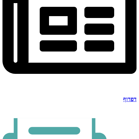
דפדוף