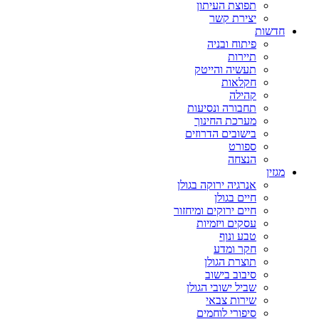
תפוצת העיתון
יצירת קשר
חדשות
פיתוח ובניה
תיירות
תעשיה והייטק
חקלאות
קהילה
תחבורה ונסיעות
מערכת החינוך
בישובים הדרוזים
ספורט
הנצחה
מגזין
אנרגיה ירוקה בגולן
חיים בגולן
חיים ירוקים ומיחזור
עסקים ויזמיות
טבע ונוף
חקר ומדע
תוצרת הגולן
סיבוב בישוב
שביל ישובי הגולן
שירות צבאי
סיפורי לוחמים