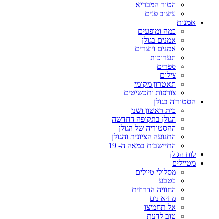
הטור המבריא
עיצוב פנים
אמנות
במה ומופעים
אמנים בגולן
אמנים ויוצרים
תערוכות
ספרים
צילום
תאטרון מקומי
צורפות ותכשיטים
הסטוריה בגולן
בית ראשון ושני
הגולן בתקופה החדשה
ההסטוריה של הגולן
התנועה הציונית והגולן
התיישבות במאה ה- 19
לוח הגולן
מטיילים
מסלולי טיולים
בטבע
החוויה הדרוזית
מוזיאונים
אל תחמיצו
טוב לדעת