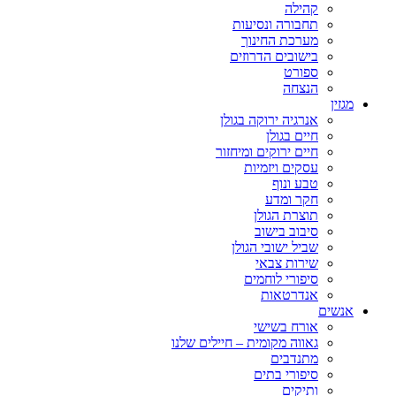
קהילה
תחבורה ונסיעות
מערכת החינוך
בישובים הדרוזים
ספורט
הנצחה
מגזין
אנרגיה ירוקה בגולן
חיים בגולן
חיים ירוקים ומיחזור
עסקים ויזמיות
טבע ונוף
חקר ומדע
תוצרת הגולן
סיבוב בישוב
שביל ישובי הגולן
שירות צבאי
סיפורי לוחמים
אנדרטאות
אנשים
אורח בשישי
גאווה מקומית – חיילים שלנו
מתנדבים
סיפורי בתים
ותיקים