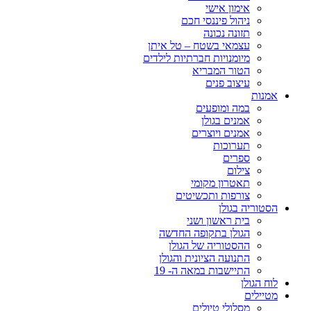
אימון אישי
ניהול פיננסי חכם
תזונה נכונה
עצמאי בשטח – טל איתן
מיומנויות חברתיות לילדים
הטור המבריא
עיצוב פנים
אמנות
במה ומופעים
אמנים בגולן
אמנים ויוצרים
תערוכות
ספרים
צילום
תאטרון מקומי
צורפות ותכשיטים
הסטוריה בגולן
בית ראשון ושני
הגולן בתקופה החדשה
ההסטוריה של הגולן
התנועה הציונית והגולן
התיישבות במאה ה- 19
לוח הגולן
מטיילים
מסלולי טיולים