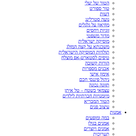
הטור של יעלי
טור ספורט
דעות
נועה סטרלינג
מוזיאון על גלגלים
זוגיות ויחסים
מדור משפטי
מוסיקה ישראלית
משכנתא על קצה המזלג
תולדות המוסיקה הישראלית
טיפים לסטארט-אפ מוצלח
הורות קשובה
אבנים מספרות
אימון אישי
ניהול פיננסי חכם
תזונה נכונה
עצמאי בשטח – טל איתן
מיומנויות חברתיות לילדים
הטור המבריא
עיצוב פנים
אמנות
במה ומופעים
אמנים בגולן
אמנים ויוצרים
תערוכות