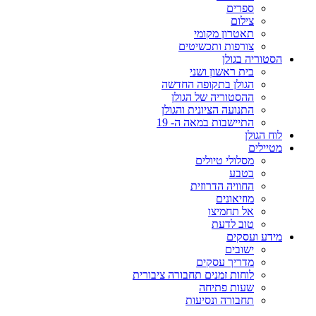
ספרים
צילום
תאטרון מקומי
צורפות ותכשיטים
הסטוריה בגולן
בית ראשון ושני
הגולן בתקופה החדשה
ההסטוריה של הגולן
התנועה הציונית והגולן
התיישבות במאה ה- 19
לוח הגולן
מטיילים
מסלולי טיולים
בטבע
החוויה הדרוזית
מוזיאונים
אל תחמיצו
טוב לדעת
מידע ועסקים
ישובים
מדריך עסקים
לוחות זמנים תחבורה ציבורית
שעות פתיחה
תחבורה ונסיעות