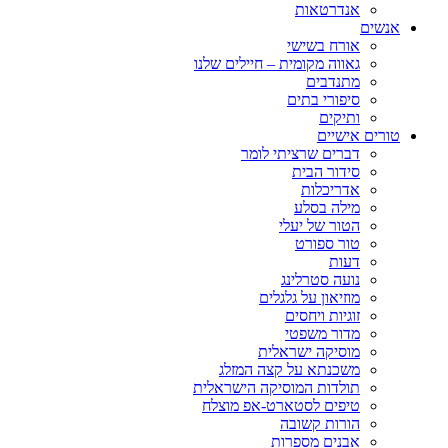
אנדרטאות
אנשים
אורח בשישי
גאווה מקומית – חיילים שלנו
מתנדבים
סיפורי בתים
ותיקים
טורים אישיים
דברים שרציתי לומר
סידור הבית
אדריכלות
מילה בסלע
הטור של יעלי
טור ספורט
דעות
נועה סטרלינג
מוזיאון על גלגלים
זוגיות ויחסים
מדור משפטי
מוסיקה ישראלית
משכנתא על קצה המזלג
תולדות המוסיקה הישראלית
טיפים לסטארט-אפ מוצלח
הורות קשובה
אבנים מספרות