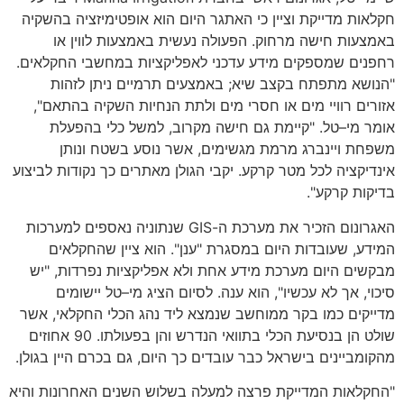
חקלאות מדייקת וציין כי האתגר היום הוא אופטימיזציה בהשקיה
באמצעות חישה מרחוק
.
הפעולה נעשית באמצעות לווין או
רחפנים שמספקים מידע עדכני לאפליקציות במחשבי החקלאים
.
"
הנושא מתפתח בקצב שיא
;
באמצעים תרמיים ניתן לזהות
אזורים רוויי מים או חסרי מים ולתת הנחיות השקיה בהתאם
",
אומר מי
–
טל
. "
קיימת גם חישה מקרוב
,
למשל כלי בהפעלת
משפחת ויינברג מרמת מגשימים
,
אשר נוסע בשטח ונותן
אינדיקציה לכל מטר קרקע
.
יקבי הגולן מאתרים כך נקודות לביצוע
בדיקות קרקע
".
האגרונום הזכיר את מערכת ה
-GIS
שנתוניה נאספים למערכות
המידע
,
שעובדות היום במסגרת
"
ענן
".
הוא ציין שהחקלאים
מבקשים היום מערכת מידע אחת ולא אפליקציות נפרדות
, "
יש
סיכוי
,
אך לא עכשיו
",
הוא ענה
.
לסיום הציג מי
–
טל יישומים
מדייקים כמו בקר ממוחשב שנמצא ליד נהג הכלי החקלאי
,
אשר
שולט הן בנסיעת הכלי בתוואי הנדרש והן בפעולתו
. 90
אחוזים
מהקומביינים בישראל כבר עובדים כך היום
,
גם בכרם היין בגולן
.
"
החקלאות המדייקת פרצה למעלה בשלוש השנים האחרונות והיא