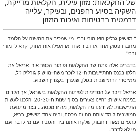
של החקלאות
:
מזון עילית
,
חקלאות מדייקת
,
השקיה בסיוע רחפנים
,
ובעיקר
,
עלייה
דרמטית בבטיחות ואיכות המזון
"
מוישיק גרליק הוא מורי ורבי
,
מי שמכיר את המשנה על הלומד
מחברו פסוק אחד או דבור אחד או אפילו אות אחת
,
יקרא לו מורי
ורבי
".
בדברים אלה פתח שר החקלאות ופיתוח הכפר אורי אריאל את
חלקו בכנס ההתיישבות ה
-12
לזכר משה
–
מוישיק גורליק ז
"
ל
,
ממייסדי ההתיישבות בגולן
,
שנערך בקצרין השבוע
.
אריאל דיבר על המדיניות לפיתוח החקלאות בישראל
,
אך הקדים
בנימה אישית
: "
היינו צעירים בסוף שנות ה
-20-30
והלכנו לעשות
התיישבות
.
לא ידענו מה חקלאות
,
מה זו מכסה
…
בצר מתנועת
המושבים לימד אותנו מה זה מכסה
,
והיה אחד מוישיק
,
בריא
,
כתפיים מאוד רחבות
,
שלקח אותנו ביד והסביר עם מי לדבר ועם
מי לא לדבר
…