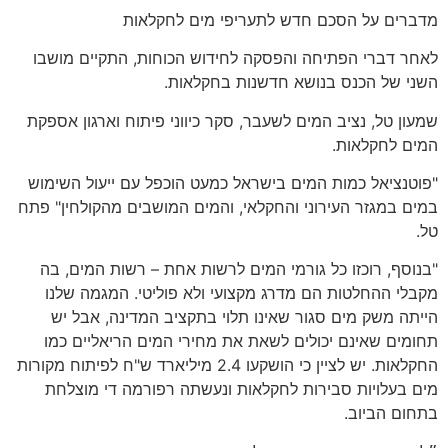
מדברים על הסכם חדש לתעריפי מים לחקלאות
לאחר דברי הפתיחה והפסקה לחידוש הכוחות
,
התקיים מושבו
השני של הכנס בנושא חדשנות בחקלאות
.
שמעון טל
,
נציב המים לשעבר
,
סקר כיווני פיתוח וארגון אספקת
המים לחקלאות
.
"
פוטנציאל כמות המים בישראל כמעט הוכפל עם ייעול השימוש
במים במגזר העירוני והחקלאי
,
והמים המושבים מהקולחין
"
פתח
טל
.
"
בנוסף
,
רוכזו כל גורמי המים לרשות אחת
–
רשות המים
,
בה
מקבלי ההחלטות הם מדרג מקצועי ולא פוליטי
.
המגמה שלנו
הייתה משק מים סגור שאינו תלוי בתקציב המדינה
,
אבל יש
תחומים שאינם יכולים לשאת את מחירי המים הריאליים כמו
החקלאות
.
יש לציין כי הושקעו
2.4
מיליארד ש
"
ח לפיתוח מקורות
מים בעלויות סבירות לחקלאות ונעשתה רפורמה די מוצלחת
בתחום הביוב
.