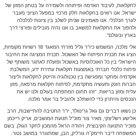
לחקלאות
,
לעיבוד האדמה ופיתוחה ולשמירה על בטחון המזון של
ישראל
.
אנו רואים בחקלאות חלק מרכזי במפעל הציוני מעבר
לערך הכלכלי
.
אנו מאמינים שניתן לשלב בין ציונות לכלכלה
ולהפוך את החקלאות למשאב בו אנו נהיה מובילים ופורצי דרך
בארץ ובעולם
".
אלי מלכה
,
המשמש כיו
"
ר גליל מזרחי המאגד
18
רשויות מקומיות
,
הציג את תכנית הפיתוח של האשכול
.
תכנית המציגה את החיבור
הישראלי בין כל האוכלוסיות באשכול ופועלת לאתגר משותף של
פיתוח כלכלי חברתי באמצעות חקלאות עתירת ידע
,
המשלבת
אקדמיה ומחקר ומפגישה בין טכנולוגיה והייטק לחקלאות וליצור
חברות הזנק ותעשיה מתקדמת
,
לפיתוח חקלאות מרפאה
,
מזון
עלית ומזון בריאות
. "
זהו תחום המתפתח בעולם ולנו יש את
הנכסים והיתרון כדי להשתלב ולהוביל בו
"
אמר מלכה
.
כן נשאו דברים גם גאל גרינוולד
,
יו
"
ר החטיבה להתיישבות
,
הרב
אלישע וישליצקי
,
מאיר צור מזכ
"
ל תנועת המושבים
,
אריק רייכמן
מזכיר התנועה הקיבוצית
,
ויהודה הראל מהמכון לחקר הגולן
.
בשם
המשפחה דיבר חיימק׳ה גורליק
,
הבן
,
שמתגורר במושב נטור
.