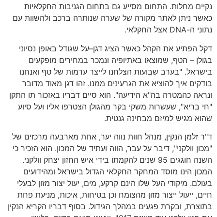
נקיים מחלות
.
התחום מסייע גם בתחום הגניבות החקלאיות
כאשר ניתן לאתר מקורה של שערה שנותרה ברכב ולהשוות עם
נתוני ה
-DNA
אצל החקלאי
.
דקל הפתיע את הקהל כאשר הציג דגן
–
על שגודל באופן נסיוני
בגולן
–
הטף
,
שמוצאו באתיופיה ונמכר במחירים מופקעים
בישראל
. "
בערב שבועות הצלחנו לייצר ערמות של טף ואנחנו
בודקים איך להוציא את הגרעינים ממנו
.
זהו דגן מאוד מדובר
ונראה כהמטרה בה
"
א הידיעה
".
הוא סיים דבריו באזכור תו התקן
"
חי בריא
",
שעשרות משקי בקר מהגולן הצטרפו אליו ועל סיוע
שהוא מגיש למיזם מבחינה גנטית
.
ד
"
ר זלמן הנקין
,
מנהל חוות נווה יער
,
אחת מארבעה מרכזים של
"
מכון וולקני
",
דיבר על עבר
,
הווה ועתיד של המכון
.
הוא הזכיר כי
השנה חוגגים
95
שנים להקמתו בידי איש החזון יצחק וולקני
.
המכון הינו מוסד המחקר החקלאי הגדול בישראל ומהידועים
בעולם
.
מיקודי העל שלו הינם קרקע
,
מים
,
יעול יצור מזון לבעלי
חיים
,
ייעול ייצור מזון מהצומח וכן בטיחות
,
איכות
,
מניעת פחת
בתוצרת
,
ובקרת פגעים במהלך הגידול
.
בסוף דבריו הקריא הנקין