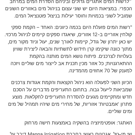
״לרשות המים אתגרים גדולים וביניהם הסדרת המים במרחב
הכפרי
.
במציאות היום יש שוני עצום בניהול מים באזורים השונים
שמוביל לשוני בכמויות וחוסר יעילות בניצול פוטנציאל המים
.
"
רשות המים פועלת היום בכמה כיוונים
:
האחד
–
הקמת ספקי
קולחין אזוריים ב
-12
אזורים
,
שיאגדו ספקים קיימים לניהול מרכזי
.
יש כאן יתרון של גודל
,
קיימות לאורך שנים
,
יעול וניוד מקור מים
,
מתוך כוונה שיקימו קרן חידוש לתשתיות והבאה ליצירת שוויון
בעלויות לצרכנים
.
פיתוח נושא המים מותנה בהקמת
ההתארגנויות
;
כל אזור מכין תכנית אב לייצור מים שוליים ויזכה
למענק של
70
אחוזים מהמדינה
.
הכיוון השני לפעולה הוא ניהול הקצאות והקמת אגודות צרכנים
שמביאות לייעול גבוה
.
בתחום התעריפים מדברים על הסכם
חדש ומתקיימים מגעים להסדרת התעריפים לחקלאות
.
מוצע
פתרון
'
אמבטיות
'
אזוריות
,
של מחירי מים שיהיו תמהיל של מים
ומים שוליים
.
האתגר
:
אופטימיזציה בהשקיה באמצעות חישה מרחוק
שי מי
–
טל
,
אגרונום ראשי בחברת
Manna Irrigation
דיבר על