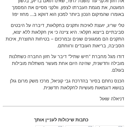
את חזון וולקני עוד משנת
1917,
שאינו תואם בדיוק
,
בלשון
המעטה
,
את מגמת העברתו לצפון
.
וולקני מסיים את המסמך
באומרו שהמיקום הנכון ביותר למכון הוא דווקא ב
…
מחוז יפו
!
טלי שריג
,
יועצת לאיכות ותקנים בחקלאות
,
דיברה על היבטים
סביבתיים בייצוא חקלאי
.
היא ציינה כי אין חקלאות ללא יצוא
,
התקנים הם ממגוונים שונים ובמרכזם
–
בטיחות התוצרת
,
איכות
הסביבה
,
בריאות העובדים ורווחתם
.
דודו מגל מחברת
"
חיש שתיל
"
דיבר על חזון החברה כשתלנות
מובילה וחדשנית
,
שהינה היום אחת מעשר משתלות מובילות
בעולם
.
הכנס נחתם בסיור בהדרכת גבי קוניאל
,
מרכז משק מרום גולן
בנושא דוגמאות מעשיות לחקלאות חדשנית
.
דניאלה שאול
כתבות שיכולות לעניין אותך