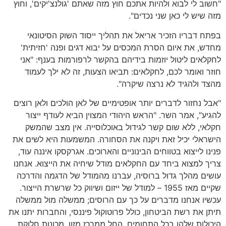
"
חשוב לי לבוא ולהיות אתכם חוץ מזה שאתם
'
גולנצ
'
יקים
',
וחוץ
מזה שיש לי כאן שני נכדים
".
בפתח דבריו הזכיר אריאל את תהליך ייסוד השוק הסיטונאי
מחדש
,
את איום הסרת המכסים על יבוא דגים ופנה
'
חזיתית
'
לחקלאים ליטול יוזמות בידיהם בהקשר לרפורמות בענף
: "
אני
חוזר ואומר לכם
,
לחקלאים
:
תביאו הצעות
,
זה לא ילך לעמוד
מהצד ולהגיד לא נרצה שיקרה
".
"
אבל נחזור לדברים יותר אופטימיים של לאן הולכים ולאן רוצים
להגיע
",
אמר השר
. "
הראש היהודי המצוין הביא לעודף ייצור
חקלאי
,
ללא שום קשר לגידול באוכלוסייה
.
אין מצב שהמשק
הישראלי יכיל זאת ויקנה את הסחורה
.
המשמעות היא לשים את
פנינו לייצוא בטווחים הבינוניים והארוכים
.
אגרקסקו איננה עוד
,
צריך למצוא ביחד עם החקלאים מודל שיחיה את הייצוא
.
אנחנו
עושים מהלך גדול ברוסיה
,
עברנו מהמודל של הדגמה והדרכה
שקיים מאז
1955 –
למודל של ייזום ושיווק כל שרשרת הייצור
.
עכשיו אנחנו מדברים על כך עם הרוסים
;
ממשלה מול ממשלה
תיתן את רשת הביטחון
,
כולל פרוטוקול פיננסי
,
והחברות יתנו את
היכולות שלהן בכל התחומים
,
החל ממרכז מזון
,
מכונות חלוקת