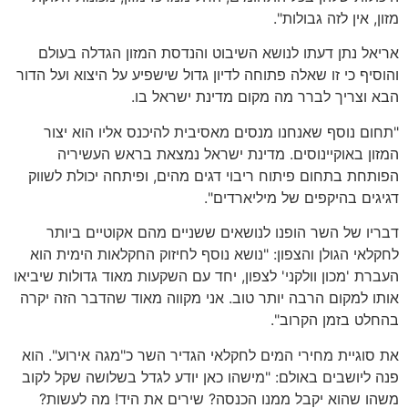
מזון
,
אין לזה גבולות
".
אריאל נתן דעתו לנושא השיבוט והנדסת המזון הגדלה בעולם
והוסיף כי זו שאלה פתוחה לדיון גדול שישפיע על היצוא ועל הדור
הבא וצריך לברר מה מקום מדינת ישראל בו
.
"
תחום נוסף שאנחנו מנסים מאסיבית להיכנס אליו הוא יצור
המזון באוקיינוסים
.
מדינת ישראל נמצאת בראש העשיריה
הפותחת בתחום פיתוח ריבוי דגים מהים
,
ופיתחה יכולת לשווק
דגיגים בהיקפים של מיליארדים
".
דבריו של השר הופנו לנושאים ששניים מהם אקוטיים ביותר
לחקלאי הגולן והצפון
: "
נושא נוסף לחיזוק החקלאות הימית הוא
העברת
'
מכון וולקני
'
לצפון
,
יחד עם השקעות מאוד גדולות שיביאו
אותו למקום הרבה יותר טוב
.
אני מקווה מאוד שהדבר הזה יקרה
בהחלט בזמן הקרוב
".
את סוגיית מחירי המים לחקלאי הגדיר השר כ
"
מגה אירוע
".
הוא
פנה ליושבים באולם
: "
מישהו כאן יודע לגדל בשלושה שקל לקוב
משהו שהוא יקבל ממנו הכנסה
?
שירים את היד
!
מה לעשות
?