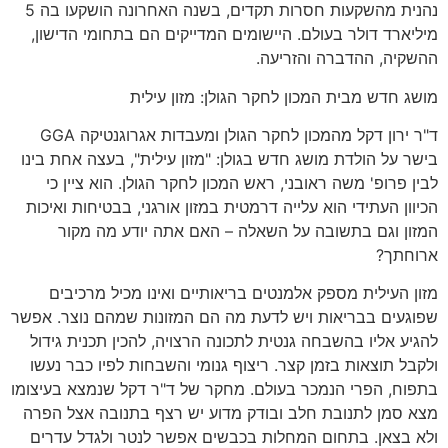
נהנית מהשקעות חסרות תקדים
,
בשנה האחרונה הושקעו בה
5
מיליארד דולר בעולם
.
היישומים המדייקים הם בתחומי הדישון
,
ההשקיה
,
ההדברה והזריעה
.
מושג חדש מבית המכון לחקר הגולן
:
מזון עילית
ד
"
ר ירון דקל מהמכון לחקר הגולן ומעבדות אגרוגנטיקה
GGA
בישר על הולדת מושג חדש בגולן
: "
מזון עילית
",
בעצה אחת בינו
לבין פרופ
'
משה ראובני
,
ראש המכון לחקר הגולן
.
הוא ציין כי
הכיוון העתידי הוא עלייה דרמטית במזון אורגני
,
בבטיחות ואיכות
המזון וגם בתשובה על השאלה
–
האם אתה יודע מה מקור
ארוחתך
?
מזון העילית מספק אלמנטים בריאותיים ואינו מכיל מרכיבים
שפוגעים בבריאות ויש לדעת מה הם המזונות שמהם נוצר
.
אפשר
להגיע אליו בהשבחה גנטית לתכונה הרצויה
,
להכין תכנית גידול
ולקבל תוצאות בזמן קצר
.
ריצוף גנומי והשבחות לפיו כבר נעשו
בתפוח
,
הפרי הנמכר בעולם
.
מחקר של ד
"
ר דקל שנמצא בעיצומו
מצא סמן לתנובת חלב ובודק מדוע יש רצף בתנובה אצל הפרה
ולא בצאן
.
בתחום המחלות בכבשים אפשר לנטר ולגדל עדרים