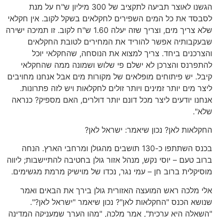
הגשנו לאוצר תביעה לתקציב של
300
מיליון ש
"
ח על מנת
לסבסד את כל המים השפירים לחקלאים בשקל לקוב
.
אין חקלאי
שלא צריך מים
,
וצריך שזה יעלה
1.60
ש
"
ח לקוב
.
זו תמיכה ישירה
שבעקבותיה אפשר להוריד את המחירים לטובת החקלאים
והצרכנים ביחד
.
צריך למצוא את הנוסחה
,
שהחקלאי יוכל
להתפרנס והצרכן לא ישלם פי שלוש ושמונה ממה שהחקלאי
קיבל
.
יש פיתוחים מופלאים של מקורות מים אבל אנחנו מחויבים
ליצר מים יותר זמינים ויותר זולים לחקלאות ויש לזה פתרונות
.
אנחנו יודעים ליצר מכל דונם יותר דולרים
,
האם מספיק
?
כנראה
שלא
".
החקלאות לאן
?
נכון שיאמר
:
ישראל לאן
?
בכנס השתתפו כ
-130
תושבים מהגולן ומרחבי הארץ
.
הנחה
ברוב טעם
–
יוסי נקש
,
מנהל אזור גולן בחטיבה להתיישבות
;
ליווה
מוסיקלית ברוב חן
–
עמי נגר
,
נכדו של מוישיק מרמת מגשימים
.
אלי מלכה ראש המועצה האזורית גולן בירך את הבאים ואמר
שנושא הכנס
"
החקלאות לאן
"?
נכון שיאמר
"
ישראל לאן
?".
"
השאלה היא ערכית
",
אמר מלכה
, "
מהו הערך שמעניקה המדינה