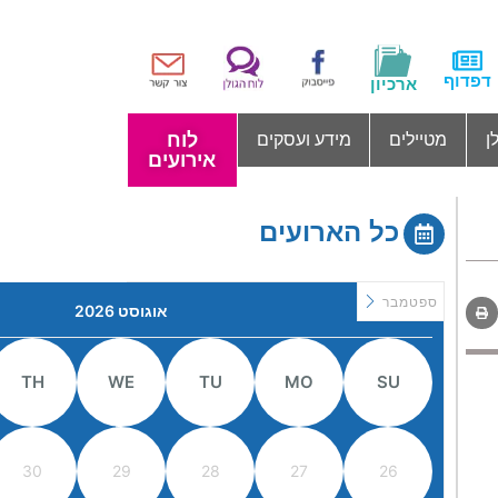
דפדוף
ארכיון
לוח
ן
מטיילים
מידע ועסקים
אירועים
כל הארועים
ספטמבר
אוגוסט 2026
TH
WE
TU
MO
SU
30
29
28
27
26