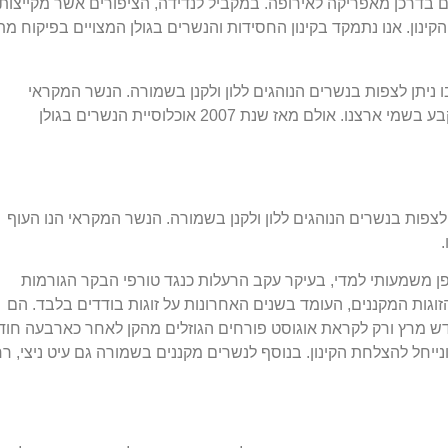
ם בדרכן מאפריקה לאירופה. במקביל לנדידה, הציפורים אשר מקייצות
ינון. אנו נתמקד בקינון החסידות והנשרים בגולן המצויים בפיקוח מת
ניתן לצפות בנשרים הנוהגים ללון ולקנן בשמורה. הנשר המקראי
הנו העוף הדורס הגדול ביותר המרחף באופן קבע בשמי ארצנו. אולם מאז שנת 2007 אוכלוסיית הנשרים בגולן
צפות בנשרים הנוהגים ללון ולקנן בשמורה. הנשר המקראי הנו העוף
חתה באופן משמעותי למדי, בעיקר עקב הרעלות כנגד טורפי הבקר הגורמות
וגות המקננים, העומד בשנים האחרונות על זוגות בודדים בלבד. הם
ש מרץ ורק לקראת אוגוסט פורחים הגוזלים מהקן לאחר כארבעה חוד
 ונייחל להצלחת הקינון. בנוסף לנשרים מקננים בשמורה גם עיט ניצי, ר