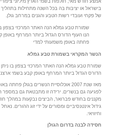
אמצע חודש מאי, חולפות בשמי הארץ מיליוני ציפורי
בישראל או יציבות בה בכל השנה מתחילות בתהליך הק
של פקחי ועובדי רשות הטבע והגנים במרחב גולן.
שמורת טבע גמלא הנה האתר המרכזי בצפון בו 
פחתה באופן משמעותי למדי
הנשר המקראי בשמורת טבע גמלא
שמורת טבע גמלא הנה האתר המרכזי בצפון בו ניתן ל
הדורס הגדול ביותר המרחף באופן קבע בשמי ארצנו.
מאז שנת 2007 אוכלוסיית הנשרים בגולן פ
לפגיעה גם בנשרים. ירידה זו מתבטאת גם במספר הז
מקננים בחודש פברואר, הביצים נבקעות במהלך חוד
גידול אינטנסיביים ומסורים על ידי זוג ההורים. נאחל
וחיוויאי.
חסידה לבנה בדרום הגולן