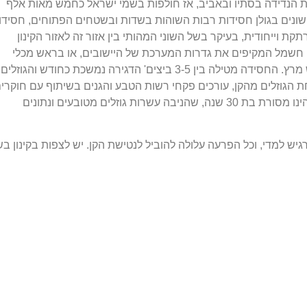
ת הנדידה בסתיו ובאביב, אז חולפות בשמי ישראל כחמש מאות אלף
שונים בגולן חסידות רבות השוהות בשדות ובשטחים הפתוחים, חסידו
תקת וייחודית, בעיקר בשל השוני המהותי בין אזור זה לאזור הקינון
י חשמל המקיפים את גדרות המערכת של היישובים, או בראש מכלי
תערובת. ראשית הקינון הינו בדרך כלל במהלך חודש מרץ. החסידה מטילה בין 3-5 ביצים' הדגירה נמשכת כחודש והגוזלים
ת הגוזלים מהקן, עורכים פקחי רשות הטבע והגנים בשיתוף עם חוקרי
מהאוניברסיטה העברית טיבוע של הגוזלים. הטיבוע הינו מסורת בת 30 שנה, שהניבה עשרות גוזלים מטובעים ונתונים
רגיש למדי, וכל הפרעה עלולה להוביל לנטישת הקן. יש לצפות בקינון ב