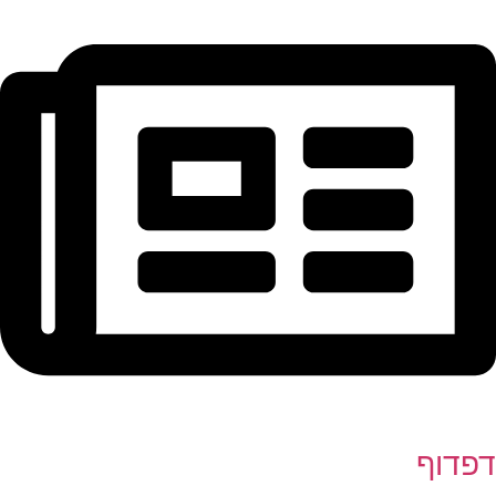
דפדוף