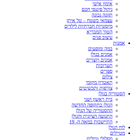
אימון אישי
ניהול פיננסי חכם
תזונה נכונה
עצמאי בשטח – טל איתן
מיומנויות חברתיות לילדים
הטור המבריא
עיצוב פנים
אמנות
במה ומופעים
אמנים בגולן
אמנים ויוצרים
תערוכות
ספרים
צילום
תאטרון מקומי
צורפות ותכשיטים
הסטוריה בגולן
בית ראשון ושני
הגולן בתקופה החדשה
ההסטוריה של הגולן
התנועה הציונית והגולן
התיישבות במאה ה- 19
לוח הגולן
מטיילים
מסלולי טיולים