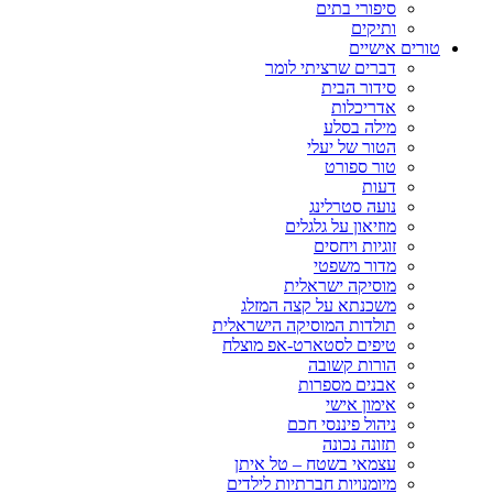
סיפורי בתים
ותיקים
טורים אישיים
דברים שרציתי לומר
סידור הבית
אדריכלות
מילה בסלע
הטור של יעלי
טור ספורט
דעות
נועה סטרלינג
מוזיאון על גלגלים
זוגיות ויחסים
מדור משפטי
מוסיקה ישראלית
משכנתא על קצה המזלג
תולדות המוסיקה הישראלית
טיפים לסטארט-אפ מוצלח
הורות קשובה
אבנים מספרות
אימון אישי
ניהול פיננסי חכם
תזונה נכונה
עצמאי בשטח – טל איתן
מיומנויות חברתיות לילדים