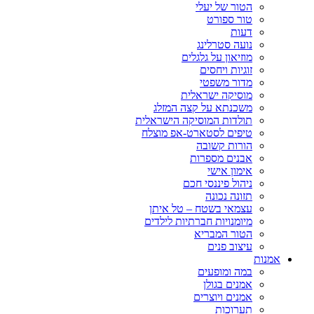
הטור של יעלי
טור ספורט
דעות
נועה סטרלינג
מוזיאון על גלגלים
זוגיות ויחסים
מדור משפטי
מוסיקה ישראלית
משכנתא על קצה המזלג
תולדות המוסיקה הישראלית
טיפים לסטארט-אפ מוצלח
הורות קשובה
אבנים מספרות
אימון אישי
ניהול פיננסי חכם
תזונה נכונה
עצמאי בשטח – טל איתן
מיומנויות חברתיות לילדים
הטור המבריא
עיצוב פנים
אמנות
במה ומופעים
אמנים בגולן
אמנים ויוצרים
תערוכות