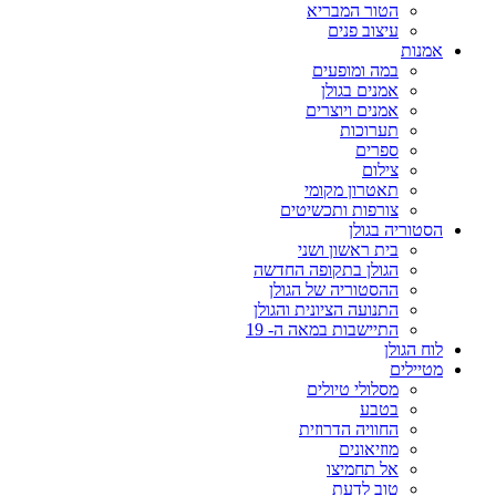
הטור המבריא
עיצוב פנים
אמנות
במה ומופעים
אמנים בגולן
אמנים ויוצרים
תערוכות
ספרים
צילום
תאטרון מקומי
צורפות ותכשיטים
הסטוריה בגולן
בית ראשון ושני
הגולן בתקופה החדשה
ההסטוריה של הגולן
התנועה הציונית והגולן
התיישבות במאה ה- 19
לוח הגולן
מטיילים
מסלולי טיולים
בטבע
החוויה הדרוזית
מוזיאונים
אל תחמיצו
טוב לדעת