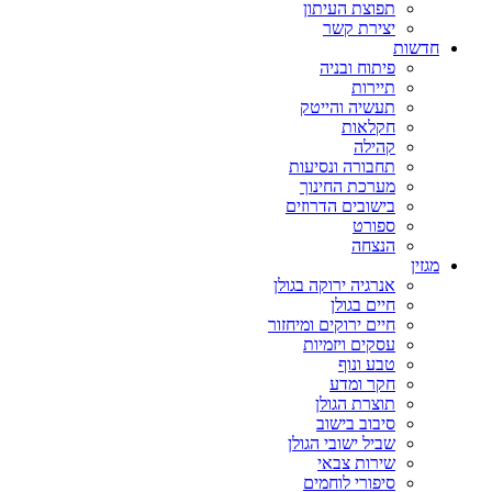
תפוצת העיתון
יצירת קשר
חדשות
פיתוח ובניה
תיירות
תעשיה והייטק
חקלאות
קהילה
תחבורה ונסיעות
מערכת החינוך
בישובים הדרוזים
ספורט
הנצחה
מגזין
אנרגיה ירוקה בגולן
חיים בגולן
חיים ירוקים ומיחזור
עסקים ויזמיות
טבע ונוף
חקר ומדע
תוצרת הגולן
סיבוב בישוב
שביל ישובי הגולן
שירות צבאי
סיפורי לוחמים