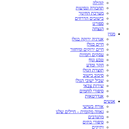
קהילה
תחבורה ונסיעות
מערכת החינוך
בישובים הדרוזים
ספורט
הנצחה
מגזין
אנרגיה ירוקה בגולן
חיים בגולן
חיים ירוקים ומיחזור
עסקים ויזמיות
טבע ונוף
חקר ומדע
תוצרת הגולן
סיבוב בישוב
שביל ישובי הגולן
שירות צבאי
סיפורי לוחמים
אנדרטאות
אנשים
אורח בשישי
גאווה מקומית – חיילים שלנו
מתנדבים
סיפורי בתים
ותיקים