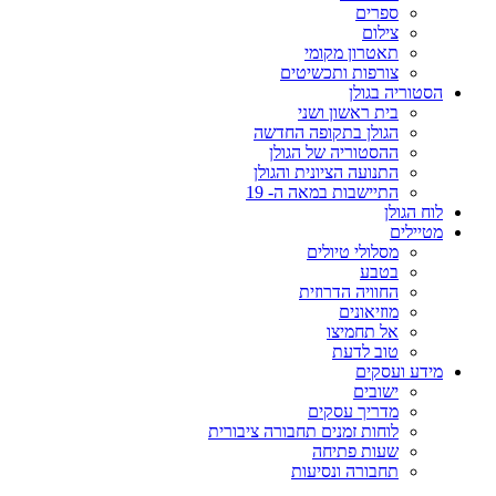
ספרים
צילום
תאטרון מקומי
צורפות ותכשיטים
הסטוריה בגולן
בית ראשון ושני
הגולן בתקופה החדשה
ההסטוריה של הגולן
התנועה הציונית והגולן
התיישבות במאה ה- 19
לוח הגולן
מטיילים
מסלולי טיולים
בטבע
החוויה הדרוזית
מוזיאונים
אל תחמיצו
טוב לדעת
מידע ועסקים
ישובים
מדריך עסקים
לוחות זמנים תחבורה ציבורית
שעות פתיחה
תחבורה ונסיעות