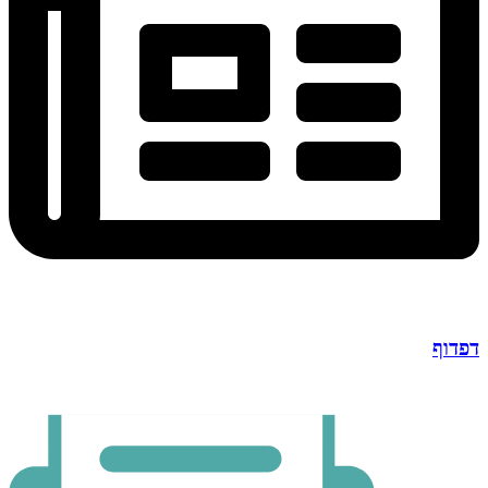
דפדוף