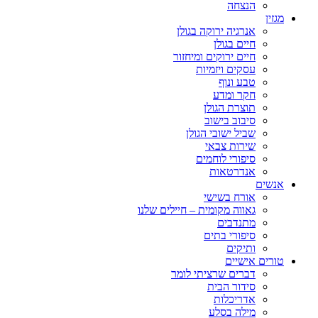
הנצחה
מגזין
אנרגיה ירוקה בגולן
חיים בגולן
חיים ירוקים ומיחזור
עסקים ויזמיות
טבע ונוף
חקר ומדע
תוצרת הגולן
סיבוב בישוב
שביל ישובי הגולן
שירות צבאי
סיפורי לוחמים
אנדרטאות
אנשים
אורח בשישי
גאווה מקומית – חיילים שלנו
מתנדבים
סיפורי בתים
ותיקים
טורים אישיים
דברים שרציתי לומר
סידור הבית
אדריכלות
מילה בסלע