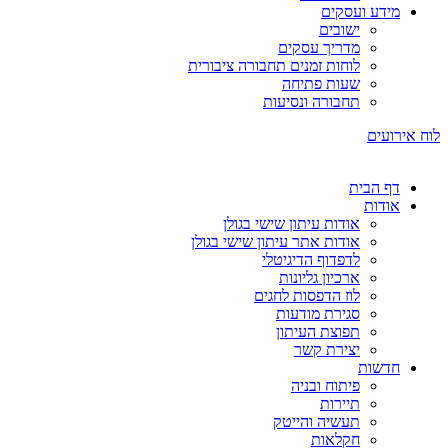
מידע ועסקים
ישובים
מדריך עסקים
לוחות זמנים תחבורה ציבורית
שעות פתיחה
תחבורה ונסיעות
לוח אירועים
דף הבית
אודות
אודות עיתון שישי בגולן
אודות אתר עיתון שישי בגולן
לדפדוף הדיגיטלי
ארכיון גליונות
לוז הדפסות לחגים
סגירת מודעות
תפוצת העיתון
יצירת קשר
חדשות
פיתוח ובניה
תיירות
תעשיה והייטק
חקלאות