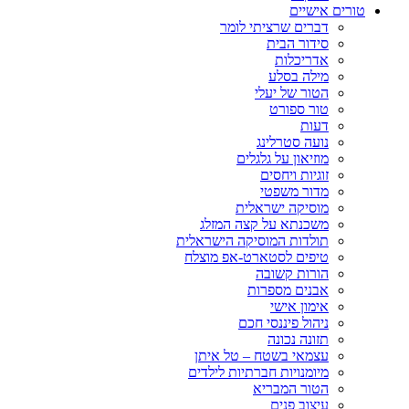
טורים אישיים
דברים שרציתי לומר
סידור הבית
אדריכלות
מילה בסלע
הטור של יעלי
טור ספורט
דעות
נועה סטרלינג
מוזיאון על גלגלים
זוגיות ויחסים
מדור משפטי
מוסיקה ישראלית
משכנתא על קצה המזלג
תולדות המוסיקה הישראלית
טיפים לסטארט-אפ מוצלח
הורות קשובה
אבנים מספרות
אימון אישי
ניהול פיננסי חכם
תזונה נכונה
עצמאי בשטח – טל איתן
מיומנויות חברתיות לילדים
הטור המבריא
עיצוב פנים