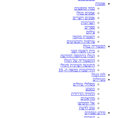
אמנות
במה ומופעים
אמנים בגולן
אמנים ויוצרים
תערוכות
ספרים
צילום
תאטרון מקומי
צורפות ותכשיטים
הסטוריה בגולן
בית ראשון ושני
הגולן בתקופה החדשה
ההסטוריה של הגולן
התנועה הציונית והגולן
התיישבות במאה ה- 19
לוח הגולן
מטיילים
מסלולי טיולים
בטבע
החוויה הדרוזית
מוזיאונים
אל תחמיצו
טוב לדעת
מידע ועסקים
ישובים