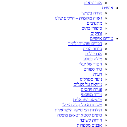
אנדרטאות
אנשים
אורח בשישי
גאווה מקומית – חיילים שלנו
מתנדבים
סיפורי בתים
ותיקים
טורים אישיים
דברים שרציתי לומר
סידור הבית
אדריכלות
מילה בסלע
הטור של יעלי
טור ספורט
דעות
נועה סטרלינג
מוזיאון על גלגלים
זוגיות ויחסים
מדור משפטי
מוסיקה ישראלית
משכנתא על קצה המזלג
תולדות המוסיקה הישראלית
טיפים לסטארט-אפ מוצלח
הורות קשובה
אבנים מספרות