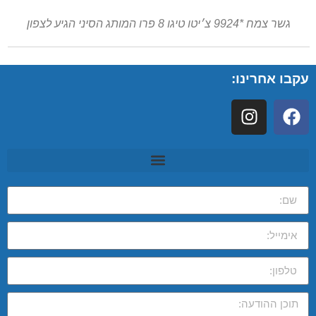
גשר צמח *9924 צ׳יטו טיגו 8 פרו המותג הסיני הגיע לצפון
עקבו אחרינו: