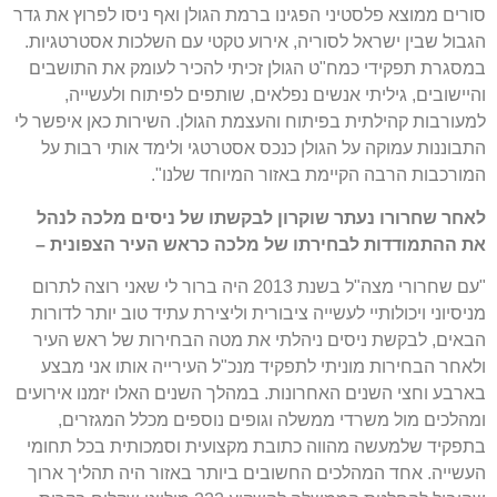
סורים ממוצא פלסטיני הפגינו ברמת הגולן ואף ניסו לפרוץ את גדר
הגבול שבין ישראל לסוריה, אירוע טקטי עם השלכות אסטרטגיות.
במסגרת תפקידי כמח"ט הגולן זכיתי להכיר לעומק את התושבים
והיישובים, גיליתי אנשים נפלאים, שותפים לפיתוח ולעשייה,
למעורבות קהילתית בפיתוח והעצמת הגולן. השירות כאן איפשר לי
התבוננות עמוקה על הגולן כנכס אסטרטגי ולימד אותי רבות על
המורכבות הרבה הקיימת באזור המיוחד שלנו".
לאחר שחרורו נעתר שוקרון לבקשתו של ניסים מלכה לנהל
את ההתמודדות לבחירתו של מלכה כראש העיר הצפונית –
"עם שחרורי מצה"ל בשנת 2013 היה ברור לי שאני רוצה לתרום
מניסיוני ויכולותיי לעשייה ציבורית וליצירת עתיד טוב יותר לדורות
הבאים, לבקשת ניסים ניהלתי את מטה הבחירות של ראש העיר
ולאחר הבחירות מוניתי לתפקיד מנכ"ל העירייה אותו אני מבצע
בארבע וחצי השנים האחרונות. במהלך השנים האלו יזמנו אירועים
ומהלכים מול משרדי ממשלה וגופים נוספים מכלל המגזרים,
בתפקיד שלמעשה מהווה כתובת מקצועית וסמכותית בכל תחומי
העשייה. אחד המהלכים החשובים ביותר באזור היה תהליך ארוך