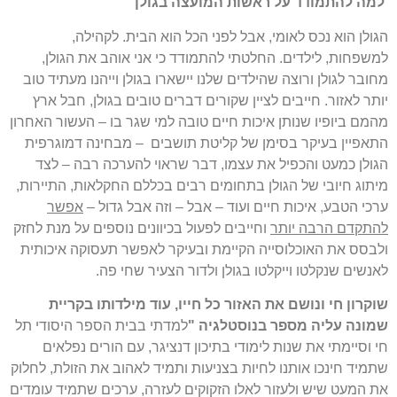
למה להתמודד על ראשות המועצה בגולן
הגולן הוא נכס לאומי, אבל לפני הכל הוא הבית. לקהילה,
למשפחות, לילדים. החלטתי להתמודד כי אני אוהב את הגולן,
מחובר לגולן ורוצה שהילדים שלנו יישארו בגולן וייהנו מעתיד טוב
יותר לאזור. חייבים לציין שקורים דברים טובים בגולן, חבל ארץ
מהמם ביופיו שנותן איכות חיים טובה למי שגר בו – העשור האחרון
התאפיין בעיקר בסימן של קליטת תושבים – מבחינה דמוגרפית
הגולן כמעט והכפיל את עצמו, דבר שראוי להערכה רבה – לצד
מיתוג חיובי של הגולן בתחומים רבים בכללם החקלאות, התיירות,
ערכי הטבע, איכות חיים ועוד – אבל – וזה אבל גדול –
אפשר
להתקדם הרבה יותר
וחייבים לפעול בכיוונים נוספים על מנת לחזק
ולבסס את האוכלוסייה הקיימת ובעיקר לאפשר תעסוקה איכותית
לאנשים שנקלטו וייקלטו בגולן ולדור הצעיר שחי פה.
שוקרון חי ונושם את האזור כל חייו, עוד מילדותו בקריית
שמונה עליה מספר בנוסטלגיה "
למדתי בבית הספר היסודי תל
חי וסיימתי את שנות לימודי בתיכון דנציגר, עם הורים נפלאים
שתמיד חינכו אותנו לחיות בצניעות ותמיד לאהוב את הזולת, לחלוק
את המעט שיש ולעזור לאלו הזקוקים לעזרה, ערכים שתמיד עומדים