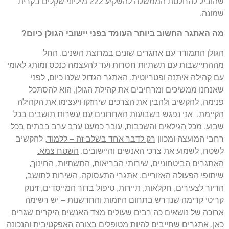
שהוביל להחלטת הממשלה להשקיע 222 מיליוני שקלים בקרית
שמונה.
מה האתגר החשוב ביותר העומד בפני יישובי הגולן כיום?
הגולן התמודד עם אתגרים שונים במרוצת השנים. החל
מההתיישבות עם תשתיות חסרות ועד להעצמה כנכס ומותג לאומי
עם קהילה איתנה ופטריוטית. האתגר הגדול שלנו כיום, לפני
שאנחנו ממשיכים ומרחיבים את קהילת הגולן, הוא להסתכל
פנימה, להקשיב ולהבין את הצרכים שיחזקו ויעצימו את הקהילה
הקיימת. אני נפגש בשבועות האחרונים עם עשרות תושבים בכל
שבוע, מכל הגילאים והשכבות, עובר כמעט ערב ערב בבתים בכל
רחבי המועצה ומכוון
רק לדבר אחד בשלב זה – ללמוד,
להקשיב
לשטח, לשמוע את צרכי האנשים והיישובים.
השטח צמא.
האתגרים הביטחוניים, שירותי הבריאות, התשתיות, החינוך,
שיתופי הפעולה האזוריים, אתגרי התעסוקה, השירות לתושב,
הדיור לצעירים, חקלאות, תיירות, טיפול בדור המייסדים, זינוק
קריטי קדימה שנדרש בתחום היזמות והחדשנות – יש רשימה
ארוכה של נושאים כה רבים שעולים מצד האנשים היקרים שגרים
כאן, אתגרים שחייבים להיות מטופלים בצורה האפקטיבית והנכונה