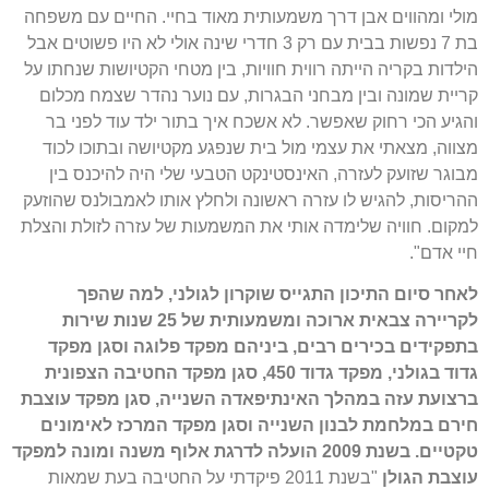
מולי ומהווים אבן דרך משמעותית מאוד בחיי. החיים עם משפחה
בת 7 נפשות בבית עם רק 3 חדרי שינה אולי לא היו פשוטים אבל
הילדות בקריה הייתה רווית חוויות, בין מטחי הקטיושות שנחתו על
קריית שמונה ובין מבחני הבגרות, עם נוער נהדר שצמח מכלום
והגיע הכי רחוק שאפשר. לא אשכח איך בתור ילד עוד לפני בר
מצווה, מצאתי את עצמי מול בית שנפגע מקטיושה ובתוכו לכוד
מבוגר שזועק לעזרה, האינסטינקט הטבעי שלי היה להיכנס בין
ההריסות, להגיש לו עזרה ראשונה ולחלץ אותו לאמבולנס שהוזעק
למקום. חוויה שלימדה אותי את המשמעות של עזרה לזולת והצלת
חיי אדם".
לאחר סיום התיכון התגייס שוקרון לגולני, למה שהפך
לקריירה צבאית ארוכה ומשמעותית של 25 שנות שירות
בתפקידים בכירים רבים, ביניהם מפקד פלוגה וסגן מפקד
גדוד בגולני, מפקד גדוד 450, סגן מפקד החטיבה הצפונית
ברצועת עזה במהלך האינתיפאדה השנייה, סגן מפקד עוצבת
חירם במלחמת לבנון השנייה וסגן מפקד המרכז לאימונים
טקטיים. בשנת 2009 הועלה לדרגת אלוף משנה ומונה למפקד
עוצבת הגולן
"בשנת 2011 פיקדתי על החטיבה בעת שמאות