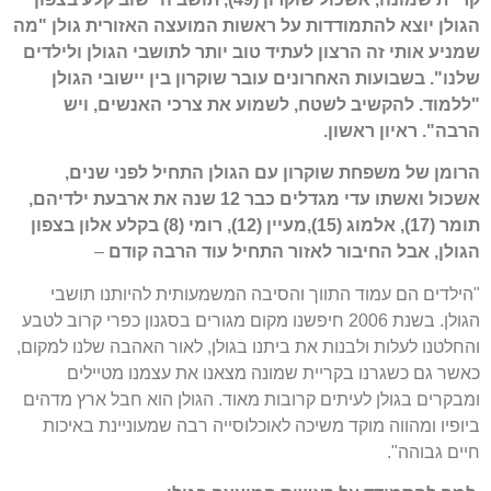
הגולן יוצא להתמודדות על ראשות המועצה האזורית גולן "מה
שמניע אותי זה הרצון לעתיד טוב יותר לתושבי הגולן ולילדים
שלנו". בשבועות האחרונים עובר שוקרון בין יישובי הגולן
"ללמוד. להקשיב לשטח, לשמוע את צרכי האנשים, ויש
הרבה". ראיון ראשון.
הרומן של משפחת שוקרון עם הגולן התחיל לפני שנים,
אשכול ואשתו עדי מגדלים כבר 12 שנה את ארבעת ילדיהם,
תומר (17), אלמוג (15),מעיין (12), רומי (8) בקלע אלון בצפון
הגולן, אבל החיבור לאזור התחיל עוד הרבה קודם
–
"הילדים הם עמוד התווך והסיבה המשמעותית להיותנו תושבי
הגולן. בשנת 2006 חיפשנו מקום מגורים בסגנון כפרי קרוב לטבע
והחלטנו לעלות ולבנות את ביתנו בגולן, לאור האהבה שלנו למקום,
כאשר גם כשגרנו בקריית שמונה מצאנו את עצמנו מטיילים
ומבקרים בגולן לעיתים קרובות מאוד. הגולן הוא חבל ארץ מדהים
ביופיו ומהווה מוקד משיכה לאוכלוסייה רבה שמעוניינת באיכות
חיים גבוהה".