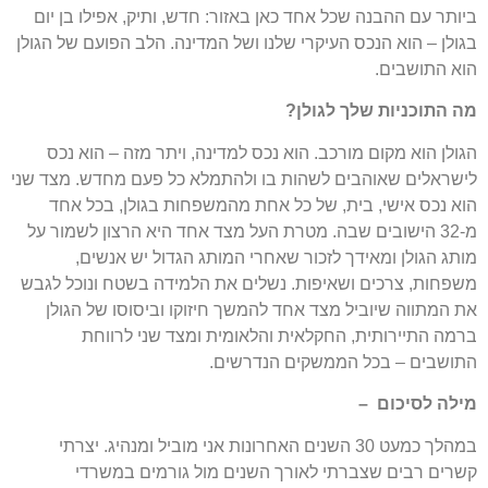
ביותר עם ההבנה שכל אחד כאן באזור: חדש, ותיק, אפילו בן יום
בגולן – הוא הנכס העיקרי שלנו ושל המדינה. הלב הפועם של הגולן
הוא התושבים.
מה התוכניות שלך לגולן?
הגולן הוא מקום מורכב. הוא נכס למדינה, ויתר מזה – הוא נכס
לישראלים שאוהבים לשהות בו ולהתמלא כל פעם מחדש. מצד שני
הוא נכס אישי, בית, של כל אחת מהמשפחות בגולן, בכל אחד
מ-32 הישובים שבה. מטרת העל מצד אחד היא הרצון לשמור על
מותג הגולן ומאידך לזכור שאחרי המותג הגדול יש אנשים,
משפחות, צרכים ושאיפות. נשלים את הלמידה בשטח ונוכל לגבש
את המתווה שיוביל מצד אחד להמשך חיזוקו וביסוסו של הגולן
ברמה התיירותית, החקלאית והלאומית ומצד שני לרווחת
התושבים – בכל הממשקים הנדרשים.
מילה לסיכום –
במהלך כמעט 30 השנים האחרונות אני מוביל ומנהיג. יצרתי
קשרים רבים שצברתי לאורך השנים מול גורמים במשרדי