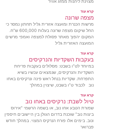
מצוינת ליהנות ממזג אוויר
קרא עוד
מצפה שרונה
מרשות הכנרת ומועצה אזורית גליל תחתון נמסר כי
החל שיקום מצפה שרונה בעלות 600,000 ש"ח.
המקום יהפוך מאתר פסולת למצפה ואמפי מרשים
המועצה האזורית גליל
קרא עוד
בעקבות השקדיות והנרקיסים
במיוחד לט"ו בשבט: מסלולים בעקבות פריחת
השקדיות והנרקיסים, שנמצאים עכשיו בשיא
התפרחת. שקדיות בנחל ראש פינה ונרקיסים באחו
נוב לכבוד ט"ו בשבט, שיצוין במהלך
קרא עוד
טיול לשבת: נרקיסים באחו נוב
שמורת הטבע אחו נוב, או בשמה הרשמי "אירוס
ביצות נוב" שוכנת בדרום הגולן בין היישובים חיספין
ונוב. בימים אלו פורח הנרקיס המצוי. במהלך חודש
פברואר