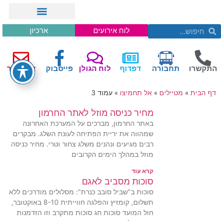
לוח אירועים
ארכיון
התקשרו
תחבורה
דפדוף
לוח הגולן
פייסבוק
צור קשר
דף הבית
»
מטיילים
»
אל תחמיצו
»
עמוד 3
מחיר כניסה מוזל לאתר החרמון
באתר החרמון, מברכים על המערכת האחרונה
שמהווה את יריית הפתיחה לעונת השלג. מבקרים
רבים מגיעים ונהנים משלג צחור וטרי. מחיר כניסה
מוזל במהלך הימים הקרובים
קרא עוד
סוכות מסביב לאגם
סוכות ב"שביל סובב כנרת": מסלולים מודרכים ללא
תשלום, קומזיץ והפלגה חווייתית 8-10 באוקטובר,
חול המועד סוכות חג סוכות מתקרב וזו הזדמנות