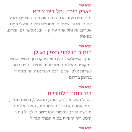
קרא עוד
פארק הירדן ותל בית ציידא
מים, מים ועוד הרבה מים זורמים ושוצפים. טבע
קסום, מבוכי שבילים, צמחיית נחלים ובעלי חיים.
אטרקציות ותל אחד עתיק – יום, אפשר גם יומיים,
בפארק
קרא עוד
הנתיב הוולקני בצפון הגולן
הנוף הגיאולוגי בגולן הוא בעיקרו נוף געשי, שנוצר
בתקופה גיאולוגית מאוחרת יחסית – לפני כמה
עשרות אלפי שנים. רכס געשי אדיר זה מתחיל
בתימן בדרום
קרא עוד
בתי כנסת תלמודיים
בטיול בגולן אין “רק” טבע, המסלול, כמעט תמיד,
יוביל אתכם גם דרך ההיסטוריה, הארכיאולוגיה,
מורשת הקרב וסיפורי ההתיישבות לטייל בתוך
היסטוריה יהודית בסוף המרד הגדול
קרא עוד