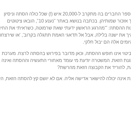
שיאה של תעשיית ההסתה, הוא קבוצת פייסבוק, שמספר החברים בה מתקרב ל-20,000 איש (!) שכל כולה הסתה וניסיון
לטפול את האשמה ברצח על חברותיה של תאיר, תוך אזכור שמותיהן. בכתבה בנושא באתר "נענע 10", הובאו ציטוטים
ת ההסתה: "'מהרגע הראשון ידעתי שאת שרמוטה, כשראיתי את החיו
 'איך את ישנה בלילה, אבל אל תדאגי האמת תתגלה בקרוב', 'או שירצחו
יומים אלה הם יבול חלקי.
יטוי אינו חופש ההסתה, וכאן מדובר בפירוש בהסתה לרצח. מערכת
נת הזאת. המשטרה יודעת מי עומד מאחורי התעשיה וההסתה ואינה
את, להוריד את הקבוצה הזאת מהרשת?
ת אינה יכולה להישאר אדישה אליה. אם לא יושם קץ להסתה הזאת, הי