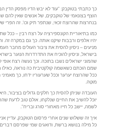
כך כתבתי בטוקבק: "עוד לא יבש הדיו מפסק הדין הב
הוצף בצונאמי של טוקבקים, של אנשים שאין להם שמ
בנחרצות שהרוצח זכאי, שנתפר תיק וכו'. זה הפרי ש
כמו בתיאוריית הקונספירציה על רצח רבין – ככל שתי
יהיו אלפים ורבבות שיקנו אותה. כך גם במקרה זה. 
מניעים – ניסיון להסית את ציבור העולים מחבר העמי
בישראל, וניסיון להוכיח את התדרדרות הנוער בישרא
שהמוני ישראלים נשבו בתוכה. וכך נעשה רצח אופי לתל
שמם הוכתם כשאשמה קולקטיבית כה נוראה, כאילו מתו
ככל שהרוצח יערער וככל שערעוריו ידחו, כך מאמינ
מוּטֶה.
העובדה שניתן להסית כך חלקים גדולים בציבור, הי
יוכל להשיב את החיים שנלקחו, אולם טוב לדעת שה
לשמה, יישב כל חייו מאחורי סורג ובריח".
איך זה ששלוש שנים אחרי פרסום הטוקבק, עדיין אני 
כל מילה בנושא ברשת, ודואגים שמי שפרסם דברים 