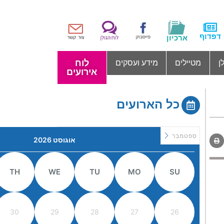
דפדוף
ארכיון
לוח
ן
מטיילים
מידע ועסקים
אירועים
כל הארועים
ספטמבר
אוגוסט 2026
TH
WE
TU
MO
SU
30
29
28
27
26