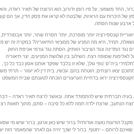
רור, החד משמעי, על פיו רומן זדורוב הוא הרוצח של תאיר ראדה, וה
ץ של היכרות עם הראיות, שלבטח לא קראו את פסק הדין, אך הם קוב
ל ארבע שנות הסתה.
אוריית קונספירציה יותר מופרכת, יותר חסרת שחר, יותר אבסורדית, 
והשאלה, תמיד, היא מה המניע של ממציאי התיאוריה? במקרה זה יש מ
ם נגד המדינה ונגד הציבור הוותיק, הסתה נגד גורמי אכיפת החוק
ל לאלימות שסופה רצח. השילוב בין שלושת המניעים, יצר תיאוריה
מידי ביה"ס 'נופי גולן', שלא זו בלבד שפקד אותם אסון כבד כל כך,
כם יצאו רוצחים, הוטחה בהם. עכשיו, בית דין לא יעזור – תרתי מש
י הקונספירציה יראו בדחיית הערעורים הוכחה לטענתם שבית המשפט
א בעיה חברתית שיש להתמודד אִתה. ובאשר לרצח תאיר ראדה – דבר
רוצח הנתעב, שרצח ילדה תמה ללא כל סיבה – סתם, מתוך תאוות רצ
מקבל הודעות נאצה אודותיו? ברור שיש כאן ארגון. ברור שיש מי שסור
שאינם לרוחם – יחטוף. ברור לי שכך יהיה גם לאחר שהמאמר הזה יע