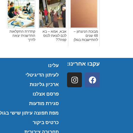
מבוכת הניצחון –
אבא, אמא – בא
קתדרת החקלאות
48 שנים
לכם לצאת לכוס
החדשנית יצאה
להתיישבות בגולן
קפה??
לדרך
עקבו אחרינו:
עלינו
לעיתון הדיגיטלי
ארכיון גליונות
פרסם אצלנו
סגירת מודעות
מפת תפוצה עיתון שישי בגולן
כרטיס ביקור
תחבורה ציבורית