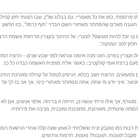
 פרסמתי, כמו את כל מאמריי, גם בבלוג שלי), שבו הצגתי חזון קהילת
י תגובה מאדם שהסתתר מאחורי השם הבדוי "חוף כרמל", בזו הלשון:
ם בו יוכל להיות מוגשם? לצערי, על החינוך בקצרין מרחפת אשמת הרצ
חלוץ לפני המחנה".
ו וקצרין בפרט, הוכו מכה איומה ונוראה לפני שבע שנים – הרצח המז
פעם ברצח אופי קולקטיבי, כאשר אליה מופנית האשמה כבדה כל כך.
מזעזעים. הרוצח יושב בכלא. הניסיון לטפול על קהילה ומערכת החינו
ר. איני יודע מי אתה. אתה מסתתר מאחורי כינוי. אך אני בז לך עד
טורף, אך אילו הייתי עושה כן, הייתה זו בריחה. אלפי אנשים, אם לא
תה שיטתית, מאורגנת, מתוכננת ומובנית, מניבה את פירותיה
אלפי מאמרים כתבתי בחיי, ואף אחד לא הניב תגובות רבות כמו טוקבק זניח ששלחתי ל-ynet שעה קלה אחרי הרשעת רומ
 מקבל תגובות. תגובות? נאצות, חרפות וגידופים.