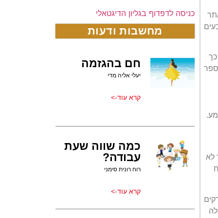
כניסה לדפדוף בגליון הדיגטאלי
אתר
עים
מחשבות ודעות
כך
חם בהגזמה
ספר
יעלי אליה מדי
קרא עוד->
מע.
כמה שווה שעת
עבודה?
 לא
ח
רוח רונית סימני
קרא עוד->
קים
לה