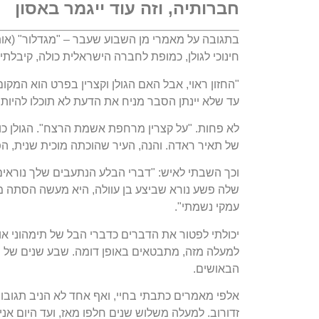
חברותיה, וזה עוד ייגמר באסון
בתגובה על מאמרי מן השבוע שעבר – "מגדלור" (אותו
חינוכי לגולן, כמופת לחברה הישראלית כולה, קיבלת
"החזון ראוי, אבל האם הגולן וקצרין בפרט הוא המקו
עד שלא יינתן הסבר מניח את הדעת לא תוכלו להיות 
לא פחות. "על קצרין מרחפת אשמת הרצח". הגולן כול
של תאיר ראדה. והנה, העיר שהוכתה מוכית שנית, ה
וכך השבתי לאיש: "דברי הבלע הנתעבים שלך נוראים ו
שלה פשע נורא שביצע בן עוולה, היא מעשה הסתה מכוע
עמקי נשמתי".
יכולתי לפטור את הדברים כדברי הבל של תימהוני או מ
למעלה מזה, מתבטאים באופן דומה. שבע שנים של הס
הבאושים.
זדורוב. למעלה משלוש שנים חלפו מאז, ועד היום אני