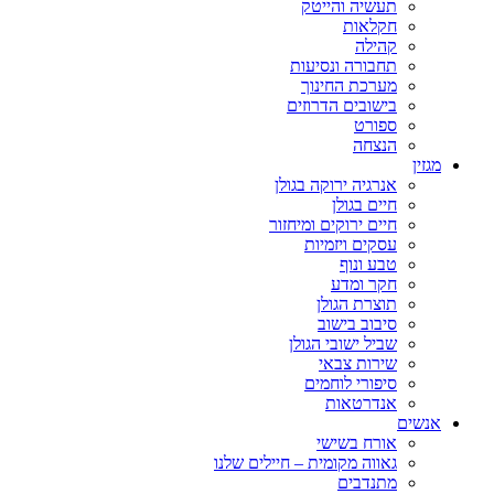
תעשיה והייטק
חקלאות
קהילה
תחבורה ונסיעות
מערכת החינוך
בישובים הדרוזים
ספורט
הנצחה
מגזין
אנרגיה ירוקה בגולן
חיים בגולן
חיים ירוקים ומיחזור
עסקים ויזמיות
טבע ונוף
חקר ומדע
תוצרת הגולן
סיבוב בישוב
שביל ישובי הגולן
שירות צבאי
סיפורי לוחמים
אנדרטאות
אנשים
אורח בשישי
גאווה מקומית – חיילים שלנו
מתנדבים