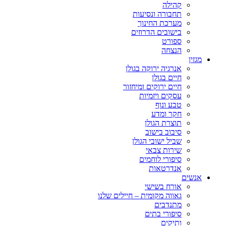
קהילה
תחבורה ונסיעות
מערכת החינוך
בישובים הדרוזים
ספורט
הנצחה
מגזין
אנרגיה ירוקה בגולן
חיים בגולן
חיים ירוקים ומיחזור
עסקים ויזמיות
טבע ונוף
חקר ומדע
תוצרת הגולן
סיבוב בישוב
שביל ישובי הגולן
שירות צבאי
סיפורי לוחמים
אנדרטאות
אנשים
אורח בשישי
גאווה מקומית – חיילים שלנו
מתנדבים
סיפורי בתים
ותיקים