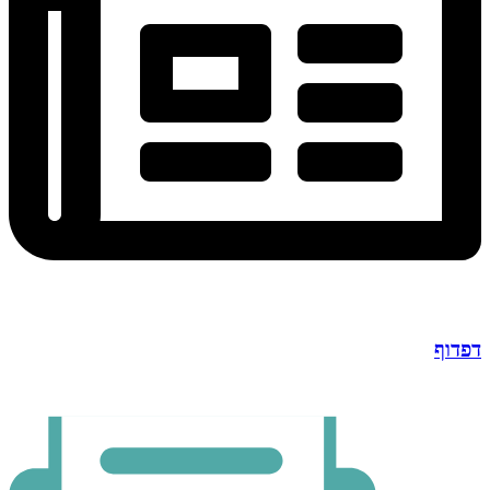
דפדוף