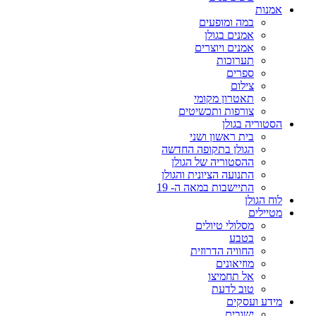
אמנות
במה ומופעים
אמנים בגולן
אמנים ויוצרים
תערוכות
ספרים
צילום
תאטרון מקומי
צורפות ותכשיטים
הסטוריה בגולן
בית ראשון ושני
הגולן בתקופה החדשה
ההסטוריה של הגולן
התנועה הציונית והגולן
התיישבות במאה ה- 19
לוח הגולן
מטיילים
מסלולי טיולים
בטבע
החוויה הדרוזית
מוזיאונים
אל תחמיצו
טוב לדעת
מידע ועסקים
ישובים