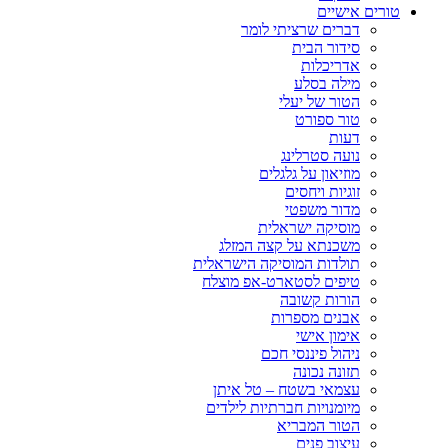
טורים אישיים
דברים שרציתי לומר
סידור הבית
אדריכלות
מילה בסלע
הטור של יעלי
טור ספורט
דעות
נועה סטרלינג
מוזיאון על גלגלים
זוגיות ויחסים
מדור משפטי
מוסיקה ישראלית
משכנתא על קצה המזלג
תולדות המוסיקה הישראלית
טיפים לסטארט-אפ מוצלח
הורות קשובה
אבנים מספרות
אימון אישי
ניהול פיננסי חכם
תזונה נכונה
עצמאי בשטח – טל איתן
מיומנויות חברתיות לילדים
הטור המבריא
עיצוב פנים