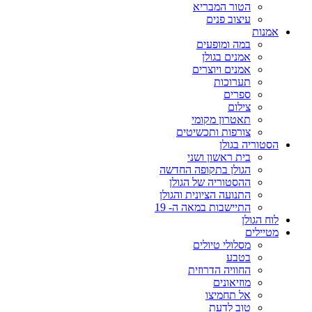
הטור המבריא
עיצוב פנים
אמנות
במה ומופעים
אמנים בגולן
אמנים ויוצרים
תערוכות
ספרים
צילום
תאטרון מקומי
צורפות ותכשיטים
הסטוריה בגולן
בית ראשון ושני
הגולן בתקופה החדשה
ההסטוריה של הגולן
התנועה הציונית והגולן
התיישבות במאה ה- 19
לוח הגולן
מטיילים
מסלולי טיולים
בטבע
החוויה הדרוזית
מוזיאונים
אל תחמיצו
טוב לדעת