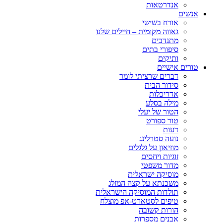
אנדרטאות
אנשים
אורח בשישי
גאווה מקומית – חיילים שלנו
מתנדבים
סיפורי בתים
ותיקים
טורים אישיים
דברים שרציתי לומר
סידור הבית
אדריכלות
מילה בסלע
הטור של יעלי
טור ספורט
דעות
נועה סטרלינג
מוזיאון על גלגלים
זוגיות ויחסים
מדור משפטי
מוסיקה ישראלית
משכנתא על קצה המזלג
תולדות המוסיקה הישראלית
טיפים לסטארט-אפ מוצלח
הורות קשובה
אבנים מספרות