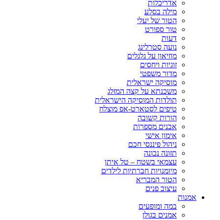
אדריכלות
מילה בסלע
הטור של יעלי
טור ספורט
דעות
נועה סטרלינג
מוזיאון על גלגלים
זוגיות ויחסים
מדור משפטי
מוסיקה ישראלית
משכנתא על קצה המזלג
תולדות המוסיקה הישראלית
טיפים לסטארט-אפ מוצלח
הורות קשובה
אבנים מספרות
אימון אישי
ניהול פיננסי חכם
תזונה נכונה
עצמאי בשטח – טל איתן
מיומנויות חברתיות לילדים
הטור המבריא
עיצוב פנים
אמנות
במה ומופעים
אמנים בגולן