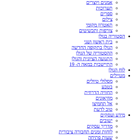
אמנים ויוצרים
תערוכות
ספרים
צילום
תאטרון מקומי
צורפות ותכשיטים
הסטוריה בגולן
בית ראשון ושני
הגולן בתקופה החדשה
ההסטוריה של הגולן
התנועה הציונית והגולן
התיישבות במאה ה- 19
לוח הגולן
מטיילים
מסלולי טיולים
בטבע
החוויה הדרוזית
מוזיאונים
אל תחמיצו
טוב לדעת
מידע ועסקים
ישובים
מדריך עסקים
לוחות זמנים תחבורה ציבורית
שעות פתיחה