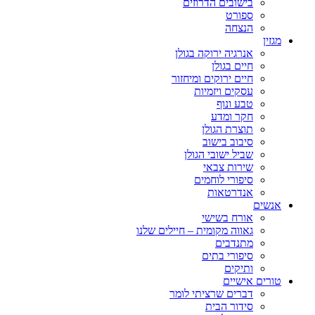
בישובים הדרוזים
ספורט
הנצחה
מגזין
אנרגיה ירוקה בגולן
חיים בגולן
חיים ירוקים ומיחזור
עסקים ויזמיות
טבע ונוף
חקר ומדע
תוצרת הגולן
סיבוב בישוב
שביל ישובי הגולן
שירות צבאי
סיפורי לוחמים
אנדרטאות
אנשים
אורח בשישי
גאווה מקומית – חיילים שלנו
מתנדבים
סיפורי בתים
ותיקים
טורים אישיים
דברים שרציתי לומר
סידור הבית