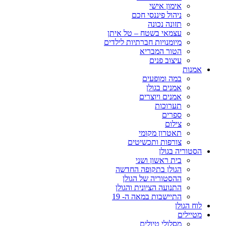
אימון אישי
ניהול פיננסי חכם
תזונה נכונה
עצמאי בשטח – טל איתן
מיומנויות חברתיות לילדים
הטור המבריא
עיצוב פנים
אמנות
במה ומופעים
אמנים בגולן
אמנים ויוצרים
תערוכות
ספרים
צילום
תאטרון מקומי
צורפות ותכשיטים
הסטוריה בגולן
בית ראשון ושני
הגולן בתקופה החדשה
ההסטוריה של הגולן
התנועה הציונית והגולן
התיישבות במאה ה- 19
לוח הגולן
מטיילים
מסלולי טיולים