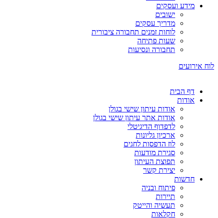
מידע ועסקים
ישובים
מדריך עסקים
לוחות זמנים תחבורה ציבורית
שעות פתיחה
תחבורה ונסיעות
לוח אירועים
דף הבית
אודות
אודות עיתון שישי בגולן
אודות אתר עיתון שישי בגולן
לדפדוף הדיגיטלי
ארכיון גליונות
לוז הדפסות לחגים
סגירת מודעות
תפוצת העיתון
יצירת קשר
חדשות
פיתוח ובניה
תיירות
תעשיה והייטק
חקלאות