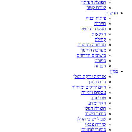
תפוצת העיתון
יצירת קשר
חדשות
פיתוח ובניה
תיירות
תעשיה והייטק
חקלאות
קהילה
תחבורה ונסיעות
מערכת החינוך
בישובים הדרוזים
ספורט
הנצחה
מגזין
אנרגיה ירוקה בגולן
חיים בגולן
חיים ירוקים ומיחזור
עסקים ויזמיות
טבע ונוף
חקר ומדע
תוצרת הגולן
סיבוב בישוב
שביל ישובי הגולן
שירות צבאי
סיפורי לוחמים