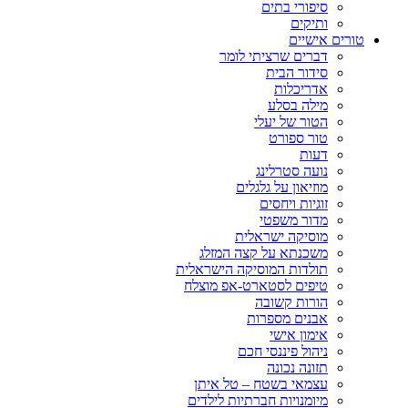
סיפורי בתים
ותיקים
טורים אישיים
דברים שרציתי לומר
סידור הבית
אדריכלות
מילה בסלע
הטור של יעלי
טור ספורט
דעות
נועה סטרלינג
מוזיאון על גלגלים
זוגיות ויחסים
מדור משפטי
מוסיקה ישראלית
משכנתא על קצה המזלג
תולדות המוסיקה הישראלית
טיפים לסטארט-אפ מוצלח
הורות קשובה
אבנים מספרות
אימון אישי
ניהול פיננסי חכם
תזונה נכונה
עצמאי בשטח – טל איתן
מיומנויות חברתיות לילדים