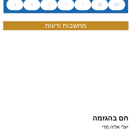
5
4
3
2
1
31
30
מחשבות ודעות
ה לדפדוף בגליון הדיגטאלי
 בהגזמה
 אליה מדי