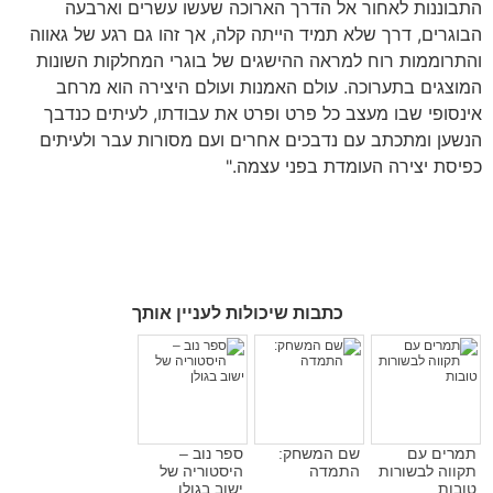
ננות לאחור אל הדרך הארוכה שעשו עשרים וארבעה
רים, דרך שלא תמיד הייתה קלה, אך זהו גם רגע של גאווה
וממות רוח למראה ההישגים של בוגרי המחלקות השונות
גים בתערוכה. עולם האמנות ועולם היצירה הוא מרחב
ופי שבו מעצב כל פרט ופרט את עבודתו, לעיתים כנדבך
ן ומתכתב עם נדבכים אחרים ועם מסורות עבר ולעיתים
ת יצירה העומדת בפני עצמה."
כתבות שיכולות לעניין אותך
ים עם
שם המשחק:
ספר נוב –
וה לבשורות
התמדה
היסטוריה של
ות
ישוב בגולן