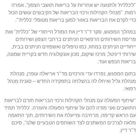
"
ל
'
כללית
'
ולתנועה יש אחריות על בריאות תושבי הצפון
",
אמרה
רמות
. "
מנהלי הקהילות ורכזי הבריאות של הקיבוצים עושים הכול
כדי לקדם את הבריאות באזור למען בריאות מטופלי
'
כללית
'".
במהלך המפגש
,
סקר ד
"
ר דיין את המודל הייחודי של
"
כללית
"
ואת
פריסת השירותים הרפואיים הניתנים ברחבי הצפון ושירותים
ייחודיים הניתנים במחוז
,
כמו טיפולים ואשפוזים הניתנים בבית
,
שירותי דיגיטל
,
מרכז שיקום
,
מכון אונקולוגיה חדש בקריית שמונה
,
בריאות הנפש ועוד
.
בתום המפגש
,
נפרדו עדי והרכזים מד
"
ר אריאלה עופרן
,
מנהלת
מִנהלת גליל ואיחלו לה בהצלחה בתפקידה החדש
–
סגנית מנהל
רפואי
.
"
שיתוף הפעולה עם מנהלי הקהילות ורכזי הבריאות תורם לבריאות
התושבים ואני מודה להם על שיתוף הפעולה והעזרה
. '
כללית
'
תמיד
עם הראש קדימה
,
מרחיבה ומייעלת את השירותים
,
תוך התאמה
מלאה לצרכים המשתנים לצד השותפים הטבעיים שלנו
",
סיכם
ד
"
ר דיין
.