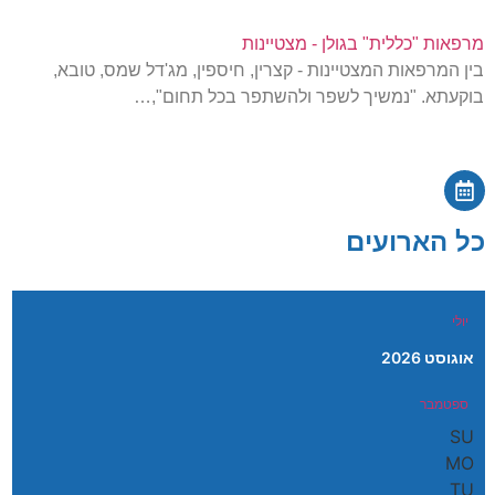
מרפאות "כללית" בגולן - מצטיינות
בין המרפאות המצטיינות - קצרין, חיספין, מג'דל שמס, טובא,
בוקעתא. "נמשיך לשפר ולהשתפר בכל תחום",…
כל הארועים
יולי
אוגוסט 2026
ספטמבר
SU
MO
TU