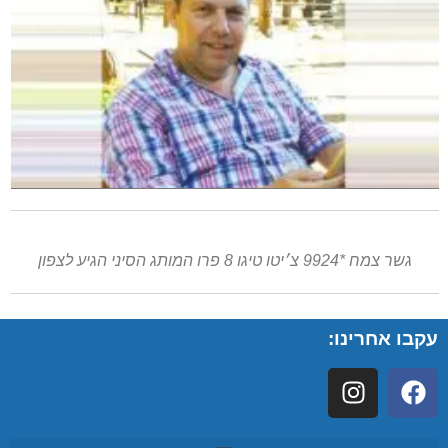
גשר צמח *9924 צ׳יטו טיגו 8 פרו המותג הסיני הגיע לצפון
עקבו אחרינו: