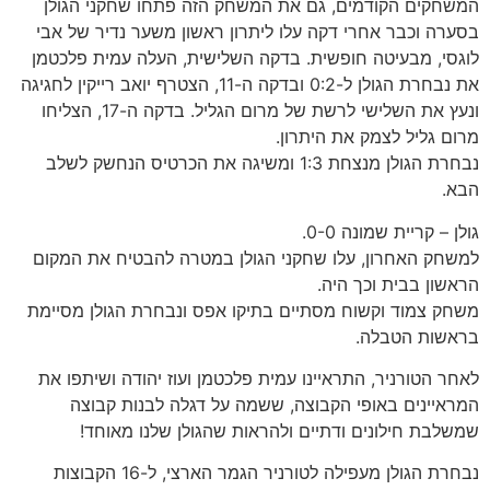
המשחקים הקודמים, גם את המשחק הזה פתחו שחקני הגולן
בסערה וכבר אחרי דקה עלו ליתרון ראשון משער נדיר של אבי
לוגסי, מבעיטה חופשית. בדקה השלישית, העלה עמית פלכטמן
את נבחרת הגולן ל-0:2 ובדקה ה-11, הצטרף יואב רייקין לחגיגה
ונעץ את השלישי לרשת של מרום הגליל. בדקה ה-17, הצליחו
מרום גליל לצמק את היתרון.
נבחרת הגולן מנצחת 1:3 ומשיגה את הכרטיס הנחשק לשלב
הבא.
גולן – קריית שמונה 0-0.
למשחק האחרון, עלו שחקני הגולן במטרה להבטיח את המקום
הראשון בבית וכך היה.
משחק צמוד וקשוח מסתיים בתיקו אפס ונבחרת הגולן מסיימת
בראשות הטבלה.
לאחר הטורניר, התראיינו עמית פלכטמן ועוז יהודה ושיתפו את
המראיינים באופי הקבוצה, ששמה על דגלה לבנות קבוצה
שמשלבת חילונים ודתיים ולהראות שהגולן שלנו מאוחד!
נבחרת הגולן מעפילה לטורניר הגמר הארצי, ל-16 הקבוצות