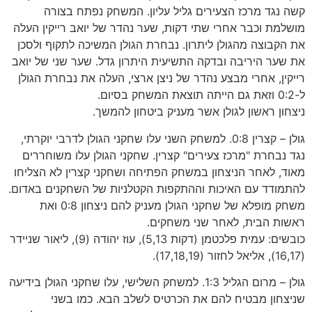
קשה נגד מרכז הצעירים גליל עליון. המשחק נפתח בצורה
מושלמת וכבר אחרי שתי דקות, שער נהדר של יואב רייקין העלה
את הקבוצה מהגולן ליתרון. נבחרת הגולן המשיכה לתקוף ולסכן
את שער היריבה ובדקה התשיעית היתרון גדל. שער שני של יואב
רייקין, אחרי מבצע נהדר של ניצן ארצי, העלה את נבחרת הגולן
ל-0:2 וזאת גם הייתה תוצאת המשחק בסיום.
ניצחון ראשון לגולן אשר מעניק ביטחון להמשך.
גולן – קצרין 0:8. למשחק השני עלו שחקני הגולן לדרבי יוקרתי,
נגד נבחרת "מרכז צעירים" קצרין. שחקני הגולן עלו משוחררים
מאוד, לאחר הניצחון במשחק הפתיחה ושחקני קצרין לא הצליחו
להתמודד עם האיכות וההתקפות הקטלניות של השחקנים באדום.
משחק מופלא של שחקני הגולן מעניק להם ניצחון 0:8 ואת
ראשות הבית, לאחר שני משחקים.
כובשים: עמית פלכטמן (דקות 5,13), עוז יהודה (9), ליאור שניידר
(16,17), אליאל לחזור (17,18,19).
גולן – מרום הגליל 1:3. למשחק השלישי, עלו שחקני הגולן בידיעה
שניצחון מבטיח להם את הכרטיס לשלב הבא. כמו בשני