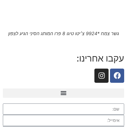
גשר צמח *9924 צ׳יטו טיגו 8 פרו המותג הסיני הגיע לצפון
עקבו אחרינו: