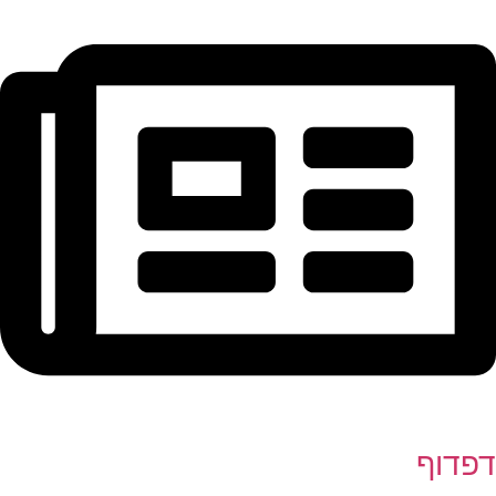
דפדוף