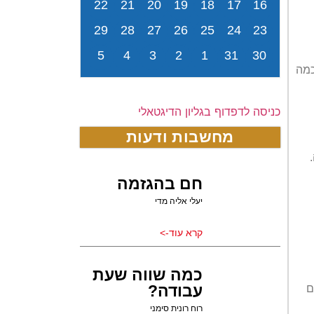
22
21
20
19
18
17
16
29
28
27
26
25
24
23
5
4
3
2
1
31
30
כמה
כניסה לדפדוף בגליון הדיגטאלי
מחשבות ודעות
חם בהגזמה
יעלי אליה מדי
קרא עוד->
כמה שווה שעת
עבודה?
ם
רוח רונית סימני