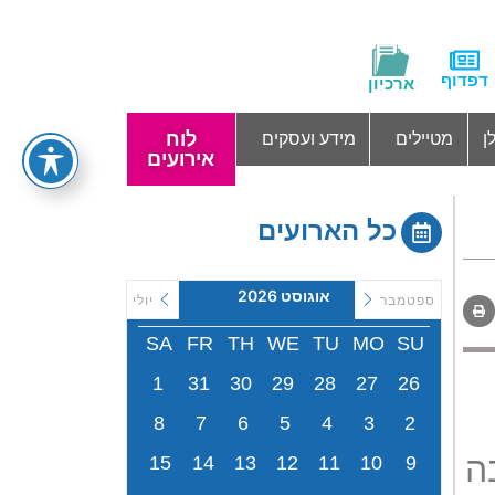
דפדוף
ארכיון
לוח
ן
מטיילים
מידע ועסקים
אירועים
כל הארועים
אוגוסט 2026
ספטמבר
יולי
SA
FR
TH
WE
TU
MO
SU
1
31
30
29
28
27
26
8
7
6
5
4
3
2
ה
15
14
13
12
11
10
9