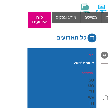
דפדוף
ארכיון
לוח
ן
מטיילים
מידע ועסקים
אירועים
כל הארועים
יולי
אוגוסט 2026
ספטמבר
SU
MO
TU
.
WE
TH