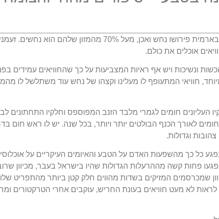
החוויאי נקרא כך בשל התפריט המיוחד שלו. "חוויא" בארמית פירושו נחש ואכן, מעל 70% מהמזון שלהם הוא נחשים.
יאים אוכלים את כולם.
ות ונשיכות ויש אף ראיות המצביעות על כך שהחוויאים עמידים בפני
וחד, חוויאי המתעופף לו מעלינו וקצהו של נחש עוד משתלשל לו מהמק
לקיו העליונים חומים לגמרי מלבד הזנב המפוספס וחלקיו התחתונים לבנ
מים לאורך הכנף הבולטים יותר ויותר, בכל שנה. יש לו ראש חום בד
צהובות וגדולות.
 נפגע כל כך מהשפעות האדם על הטבע והאיומים העיקריים על אוכלוסי
פגעו פחות קשה מההרעלות הגדולות שהיו בישראל בעבר, מכיוון שרוב
ון שמכרסמים המזיקים בשדות מהווים חלק קטן ביותר מהתפריט שלו.
ן לראות לא מעט חוויאים בעונת החריש, עוקבים אחרי הטרקטורים ומח