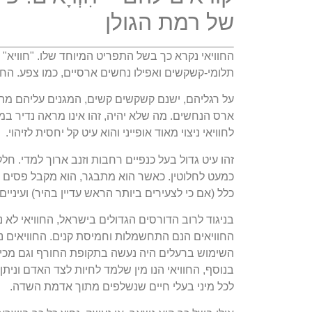
של רמת הגולן
תלומי-קשקשים ואפילו נחשים ארסיים, כמו צפע. החוו
על רגליהם, ישנם קשקשים קשים, המגנים עליהם מהכש
ארס הנחשים. מה שלא יהיה, זהו אינו מראה נדיר במי
לחוויאי ניצוי מאוד אופייני והוא עיט קל יחסית לזיהוי.
זהו עיט גדול בעל כנפיים רחבות וזנב ארוך למדי. ח
כמעט לחלוטין. כאשר הוא מתבגר, הוא מקבל פסים חו
כלל (אם כי לצעירים ביותר הראש עדיין בהיר) ועיניים 
בניגוד לרוב הדורסים הגדולים בישראל, החוויאי לא
החוויאים הנם התחשמלות וחמיסת קנים. החוויאים נ
השימוש ברעלים היה נעשה בתקופת החורף וגם מכיו
בנוסף, החוויאי הנו מין שלמד לחיות לצד האדם ונית
לכל מיני בעלי חיים שנשלפים מתוך אדמת השדה.