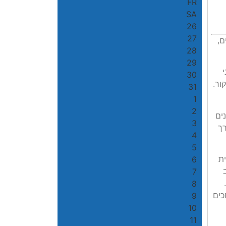
FR
SA
26
27
 זעמנים,
28
29
30
ור.
31
1
2
ים
3
רך
4
5
6
ית
7
8
9
כים
10
11