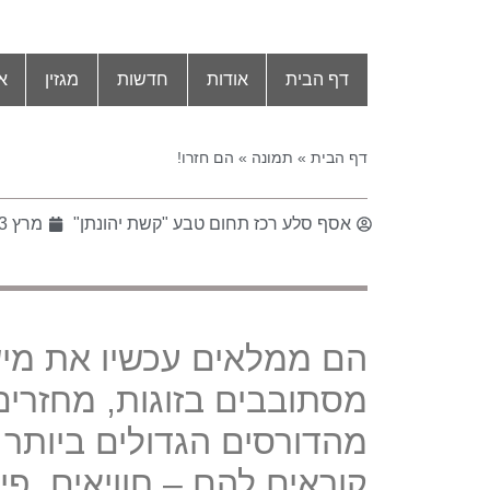
דף הבית
אודות
חדשות
מגזין
א
דף הבית
»
תמונה
»
הם חזרו!
אסף סלע רכז תחום טבע "קשת יהונתן"
מרץ 23, 2022
הם ממלאים עכשיו את מיש
מסתובבים בזוגות, מחזרים
מהדורסים הגדולים ביותר 
קוראים להם – חִוְויָאים. 